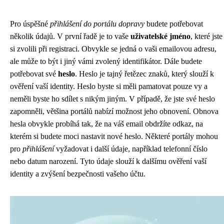
Pro úspěšné
přihlášení do portálu dopravy
budete potřebovat
několik údajů. V první řadě je to vaše
uživatelské jméno
, které jste
si zvolili při registraci. Obvykle se jedná o vaši emailovou adresu,
ale může to být i jiný vámi zvolený identifikátor. Dále budete
potřebovat své
heslo
. Heslo je tajný řetězec znaků, který slouží k
ověření vaší identity. Heslo byste si měli pamatovat pouze vy a
neměli byste ho sdílet s nikým jiným. V případě, že jste své heslo
zapomněli, většina portálů nabízí možnost jeho obnovení. Obnova
hesla obvykle probíhá tak, že na váš email obdržíte odkaz, na
kterém si budete moci nastavit nové heslo. Některé portály mohou
pro
přihlášení
vyžadovat i další údaje, například telefonní číslo
nebo datum narození. Tyto údaje slouží k dalšímu ověření vaší
identity a zvýšení bezpečnosti vašeho účtu.