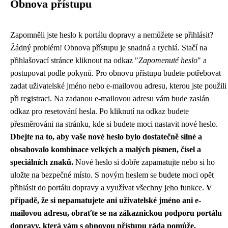
Obnova přístupu
Zapomněli jste heslo k portálu dopravy a nemůžete se přihlásit?
Žádný problém! Obnova přístupu je snadná a rychlá. Stačí na
přihlašovací stránce kliknout na odkaz "
Zapomenuté heslo
" a
postupovat podle pokynů. Pro obnovu přístupu budete potřebovat
zadat uživatelské jméno nebo e-mailovou adresu, kterou jste použili
při registraci. Na zadanou e-mailovou adresu vám bude zaslán
odkaz pro resetování hesla. Po kliknutí na odkaz budete
přesměrováni na stránku, kde si budete moci nastavit nové heslo.
Dbejte na to, aby vaše nové heslo bylo dostatečně silné a
obsahovalo kombinace velkých a malých písmen, čísel a
speciálních znaků.
Nové heslo si dobře zapamatujte nebo si ho
uložte na bezpečné místo. S novým heslem se budete moci opět
přihlásit do portálu dopravy a využívat všechny jeho funkce.
V
případě, že si nepamatujete ani uživatelské jméno ani e-
mailovou adresu, obraťte se na zákaznickou podporu portálu
dopravy, která vám s obnovou přístupu ráda pomůže.