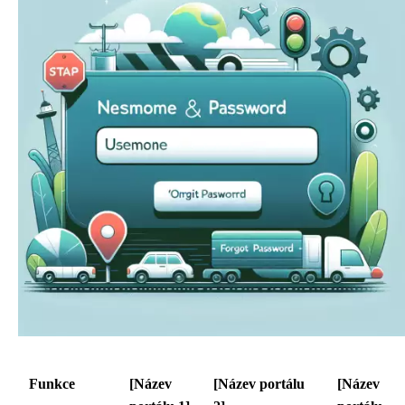
Funkce
[Název
[Název portálu
[Název