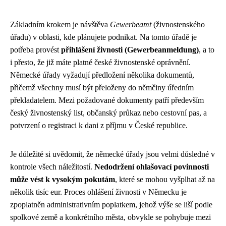
Základním krokem je návštěva
Gewerbeamt
(živnostenského
úřadu) v oblasti, kde plánujete podnikat. Na tomto úřadě je
potřeba provést
přihlášení živnosti (Gewerbeanmeldung)
, a to
i přesto, že již máte platné české živnostenské oprávnění.
Německé úřady vyžadují předložení několika dokumentů,
přičemž všechny musí být přeloženy do němčiny úředním
překladatelem. Mezi požadované dokumenty patří především
český živnostenský list, občanský průkaz nebo cestovní pas, a
potvrzení o registraci k dani z příjmu v České republice.
Je důležité si uvědomit, že německé úřady jsou velmi důsledné v
kontrole všech náležitostí.
Nedodržení ohlašovací povinnosti
může vést k vysokým pokutám
, které se mohou vyšplhat až na
několik tisíc eur. Proces ohlášení živnosti v Německu je
zpoplatněn administrativním poplatkem, jehož výše se liší podle
spolkové země a konkrétního města, obvykle se pohybuje mezi