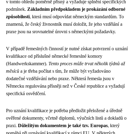
v tomto ohledu poměrně přísný a vyžaduje splnění specifických
podmínek.
Základním předpokladem je prokázání odborné
způsobilosti
, která musí odpovídat německým standardům. To
znamená, že český živnostník musí doložit, že jeho vzdělání a
praxe jsou na srovnatelné úrovni s německými požadavky.
V případě řemeslných činností je nutné získat potvrzení o uznání
kvalifikace od příslušné německé řemeslné komory
(Handwerkskammer).
Tento proces může trvat několik týdnů až
měsíců
a je třeba počítat s tím, že může být vyžadováno
dodatečné vzdělávání nebo praxe. Některá řemesla jsou v
Německu regulována přísněji než v České republice a vyžadují
specifická osvědčení.
Pro uznání kvalifikace je potřeba předložit přeložené a úředně
ověřené dokumenty, včetně diplomů, výučních listů a dokladů o
praxi.
Důležitým dokumentem je také tzv. Europas
, který
pomáhá při uznávání kvalifikací v rámci EU. V některých