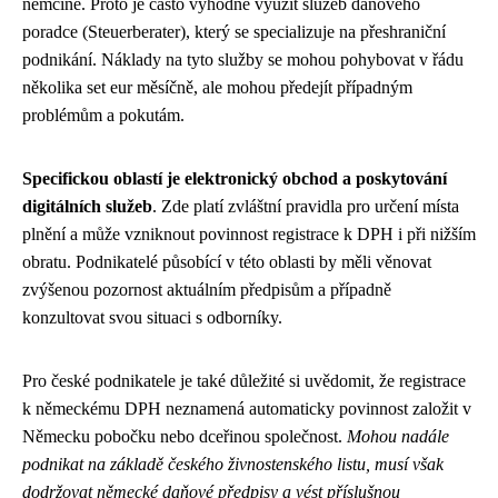
němčině. Proto je často výhodné využít služeb daňového
poradce (Steuerberater), který se specializuje na přeshraniční
podnikání. Náklady na tyto služby se mohou pohybovat v řádu
několika set eur měsíčně, ale mohou předejít případným
problémům a pokutám.
Specifickou oblastí je elektronický obchod a poskytování
digitálních služeb
. Zde platí zvláštní pravidla pro určení místa
plnění a může vzniknout povinnost registrace k DPH i při nižším
obratu. Podnikatelé působící v této oblasti by měli věnovat
zvýšenou pozornost aktuálním předpisům a případně
konzultovat svou situaci s odborníky.
Pro české podnikatele je také důležité si uvědomit, že registrace
k německému DPH neznamená automaticky povinnost založit v
Německu pobočku nebo dceřinou společnost.
Mohou nadále
podnikat na základě českého živnostenského listu, musí však
dodržovat německé daňové předpisy a vést příslušnou