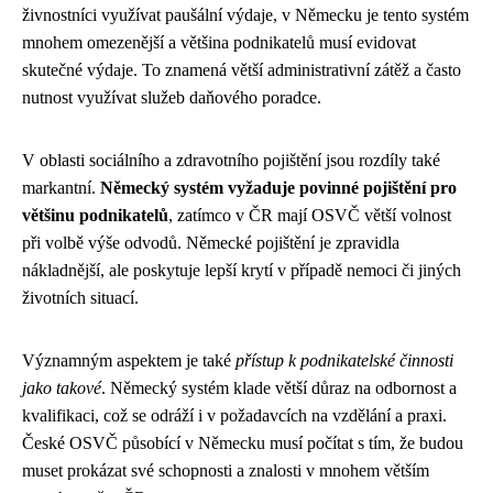
živnostníci využívat paušální výdaje, v Německu je tento systém
mnohem omezenější a většina podnikatelů musí evidovat
skutečné výdaje. To znamená větší administrativní zátěž a často
nutnost využívat služeb daňového poradce.
V oblasti sociálního a zdravotního pojištění jsou rozdíly také
markantní.
Německý systém vyžaduje povinné pojištění pro
většinu podnikatelů
, zatímco v ČR mají OSVČ větší volnost
při volbě výše odvodů. Německé pojištění je zpravidla
nákladnější, ale poskytuje lepší krytí v případě nemoci či jiných
životních situací.
Významným aspektem je také
přístup k podnikatelské činnosti
jako takové
. Německý systém klade větší důraz na odbornost a
kvalifikaci, což se odráží i v požadavcích na vzdělání a praxi.
České OSVČ působící v Německu musí počítat s tím, že budou
muset prokázat své schopnosti a znalosti v mnohem větším