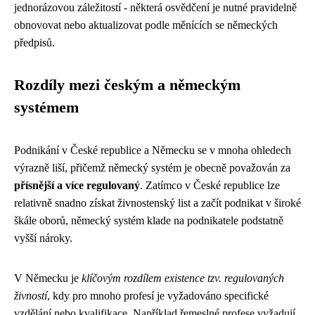
jednorázovou záležitostí - některá osvědčení je nutné pravidelně
obnovovat nebo aktualizovat podle měnících se německých
předpisů.
Rozdíly mezi českým a německým
systémem
Podnikání v České republice a Německu se v mnoha ohledech
výrazně liší, přičemž německý systém je obecně považován za
přísnější a více regulovaný
. Zatímco v České republice lze
relativně snadno získat živnostenský list a začít podnikat v široké
škále oborů, německý systém klade na podnikatele podstatně
vyšší nároky.
V Německu je
klíčovým rozdílem existence tzv. regulovaných
živností
, kdy pro mnoho profesí je vyžadováno specifické
vzdělání nebo kvalifikace. Například řemeslné profese vyžadují