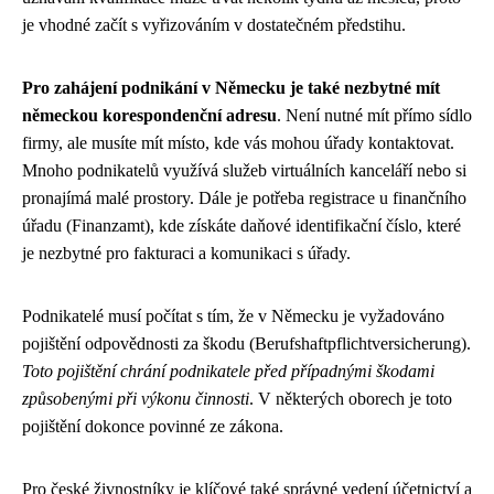
je vhodné začít s vyřizováním v dostatečném předstihu.
Pro zahájení podnikání v Německu je také nezbytné mít
německou korespondenční adresu
. Není nutné mít přímo sídlo
firmy, ale musíte mít místo, kde vás mohou úřady kontaktovat.
Mnoho podnikatelů využívá služeb virtuálních kanceláří nebo si
pronajímá malé prostory. Dále je potřeba registrace u finančního
úřadu (Finanzamt), kde získáte daňové identifikační číslo, které
je nezbytné pro fakturaci a komunikaci s úřady.
Podnikatelé musí počítat s tím, že v Německu je vyžadováno
pojištění odpovědnosti za škodu (Berufshaftpflichtversicherung).
Toto pojištění chrání podnikatele před případnými škodami
způsobenými při výkonu činnosti
. V některých oborech je toto
pojištění dokonce povinné ze zákona.
Pro české živnostníky je klíčové také správné vedení účetnictví a