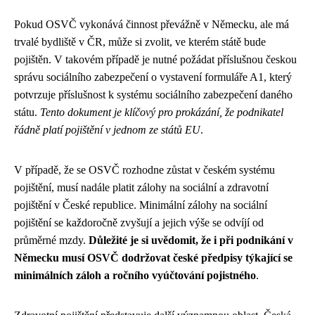
Pokud OSVČ vykonává činnost převážně v Německu, ale má
trvalé bydliště v ČR, může si zvolit, ve kterém státě bude
pojištěn. V takovém případě je nutné požádat příslušnou českou
správu sociálního zabezpečení o vystavení formuláře A1, který
potvrzuje příslušnost k systému sociálního zabezpečení daného
státu.
Tento dokument je klíčový pro prokázání, že podnikatel
řádně platí pojištění v jednom ze států EU
.
V případě, že se OSVČ rozhodne zůstat v českém systému
pojištění, musí nadále platit zálohy na sociální a zdravotní
pojištění v České republice. Minimální zálohy na sociální
pojištění se každoročně zvyšují a jejich výše se odvíjí od
průměrné mzdy.
Důležité je si uvědomit, že i při podnikání v
Německu musí OSVČ dodržovat české předpisy týkající se
minimálních záloh a ročního vyúčtování pojistného
.