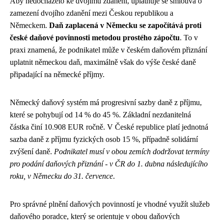
Aby nedocházelo ke dvojímu zdanění, uplatňuje se smlouva o
zamezení dvojího zdanění mezi Českou republikou a
Německem.
Daň zaplacená v Německu se započítává proti
české daňové povinnosti metodou prostého zápočtu
. To v
praxi znamená, že podnikatel může v českém daňovém přiznání
uplatnit německou daň, maximálně však do výše české daně
připadající na německé příjmy.
Německý daňový systém má progresivní sazby daně z příjmu,
které se pohybují od 14 % do 45 %. Základní nezdanitelná
částka činí 10.908 EUR ročně. V České republice platí jednotná
sazba daně z příjmu fyzických osob 15 %, případně solidární
zvýšení daně.
Podnikatel musí v obou zemích dodržovat termíny
pro podání daňových přiznání - v ČR do 1. dubna následujícího
roku, v Německu do 31. července
.
Pro správné plnění daňových povinností je vhodné využít služeb
daňového poradce, který se orientuje v obou daňových