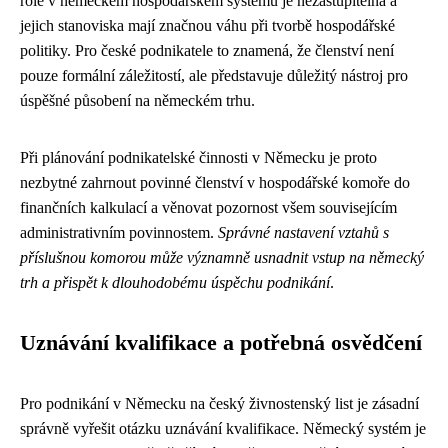
role v německém hospodářském systému je nezastupitelná a
jejich stanoviska mají značnou váhu při tvorbě hospodářské
politiky. Pro české podnikatele to znamená, že členství není
pouze formální záležitostí, ale představuje důležitý nástroj pro
úspěšné působení na německém trhu.
Při plánování podnikatelské činnosti v Německu je proto
nezbytné zahrnout povinné členství v hospodářské komoře do
finančních kalkulací a věnovat pozornost všem souvisejícím
administrativním povinnostem.
Správné nastavení vztahů s
příslušnou komorou může významně usnadnit vstup na německý
trh a přispět k dlouhodobému úspěchu podnikání
.
Uznávání kvalifikace a potřebná osvědčení
Pro podnikání v Německu na český živnostenský list je zásadní
správně vyřešit otázku uznávání kvalifikace. Německý systém je