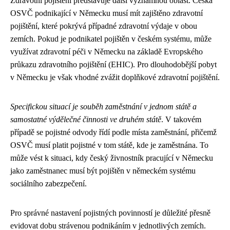
Zdravotní pojištění představuje další významnou oblast. Česká
OSVČ podnikající v Německu musí mít zajištěno zdravotní
pojištění, které pokrývá případné zdravotní výdaje v obou
zemích. Pokud je podnikatel pojištěn v českém systému, může
využívat zdravotní péči v Německu na základě Evropského
průkazu zdravotního pojištění (EHIC). Pro dlouhodobější pobyt
v Německu je však vhodné zvážit doplňkové zdravotní pojištění.
Specifickou situací je souběh zaměstnání v jednom státě a
samostatné výdělečné činnosti ve druhém státě
. V takovém
případě se pojistné odvody řídí podle místa zaměstnání, přičemž
OSVČ musí platit pojistné v tom státě, kde je zaměstnána. To
může vést k situaci, kdy český živnostník pracující v Německu
jako zaměstnanec musí být pojištěn v německém systému
sociálního zabezpečení.
Pro správné nastavení pojistných povinností je důležité přesně
evidovat dobu strávenou podnikáním v jednotlivých zemích.