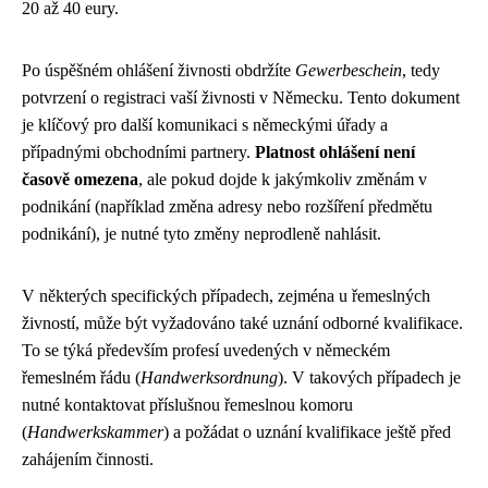
20 až 40 eury.
Po úspěšném ohlášení živnosti obdržíte
Gewerbeschein
, tedy
potvrzení o registraci vaší živnosti v Německu. Tento dokument
je klíčový pro další komunikaci s německými úřady a
případnými obchodními partnery.
Platnost ohlášení není
časově omezena
, ale pokud dojde k jakýmkoliv změnám v
podnikání (například změna adresy nebo rozšíření předmětu
podnikání), je nutné tyto změny neprodleně nahlásit.
V některých specifických případech, zejména u řemeslných
živností, může být vyžadováno také uznání odborné kvalifikace.
To se týká především profesí uvedených v německém
řemeslném řádu (
Handwerksordnung
). V takových případech je
nutné kontaktovat příslušnou řemeslnou komoru
(
Handwerkskammer
) a požádat o uznání kvalifikace ještě před
zahájením činnosti.