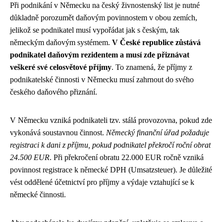
Při podnikání v Německu na český živnostenský list je nutné
důkladně porozumět daňovým povinnostem v obou zemích,
jelikož se podnikatel musí vypořádat jak s českým, tak
německým daňovým systémem.
V České republice zůstává
podnikatel daňovým rezidentem a musí zde přiznávat
veškeré své celosvětové příjmy
. To znamená, že příjmy z
podnikatelské činnosti v Německu musí zahrnout do svého
českého daňového přiznání.
V Německu vzniká podnikateli tzv. stálá provozovna, pokud zde
vykonává soustavnou činnost.
Německý finanční úřad požaduje
registraci k dani z příjmu, pokud podnikatel překročí roční obrat
24.500 EUR
. Při překročení obratu 22.000 EUR ročně vzniká
povinnost registrace k německé DPH (Umsatzsteuer). Je důležité
vést oddělené účetnictví pro příjmy a výdaje vztahující se k
německé činnosti.