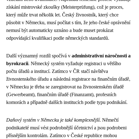
získání mistrovské zkoušky (Meisterprüfung), což je proces,
který může trvat několik let. Český živnostník, který chce
působit v Německu, musí počítat s tím, že jeho české oprávnění
nemusí být automaticky uznáno a bude muset prokázat
odpovídající kvalifikaci podle německých standardů.
Další významný rozdíl spočívá v
administrativní náročnosti a
byrokracii
. Německý systém vyžaduje registraci u většího
počtu úřadů a institucí. Zatímco v ČR stačí návštěva
živnostenského úřadu a následná registrace na finančním úřadě,
v Německu je třeba se zaregistrovat na živnostenském úřadě
(Gewerbeamt), finančním úřadě (Finanzamt), profesních
komorách a případně dalších institucích podle typu podnikání.
Daňový systém v Německu je také komplexnější
. Němečtí
podnikatelé musí vést podrobnější účetnictví a jsou podrobeni
přísnějším kontrolám. Zatímco v České republice mohou