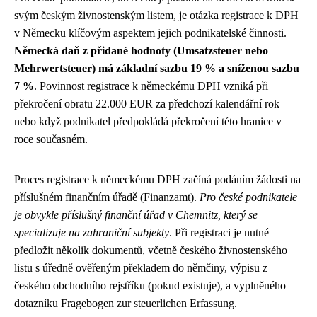
svým českým živnostenským listem, je otázka registrace k DPH
v Německu klíčovým aspektem jejich podnikatelské činnosti.
Německá daň z přidané hodnoty (Umsatzsteuer nebo
Mehrwertsteuer) má základní sazbu 19 % a sníženou sazbu
7 %
. Povinnost registrace k německému DPH vzniká při
překročení obratu 22.000 EUR za předchozí kalendářní rok
nebo když podnikatel předpokládá překročení této hranice v
roce současném.
Proces registrace k německému DPH začíná podáním žádosti na
příslušném finančním úřadě (Finanzamt).
Pro české podnikatele
je obvykle příslušný finanční úřad v Chemnitz, který se
specializuje na zahraniční subjekty
. Při registraci je nutné
předložit několik dokumentů, včetně českého živnostenského
listu s úředně ověřeným překladem do němčiny, výpisu z
českého obchodního rejstříku (pokud existuje), a vyplněného
dotazníku Fragebogen zur steuerlichen Erfassung.