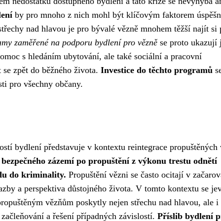
m nedostatku dostupného bydlení a tato krize se nevyhýbá a
lení
by pro mnoho z nich mohl být klíčovým faktorem úspěš
střechy nad hlavou je pro bývalé vězně mnohem těžší najít si 
my zaměřené na podporu bydlení pro vězně
se proto ukazují 
moc s hledáním ubytování, ale také sociální a pracovní
 se zpět do běžného života.
Investice do těchto programů
se
sti pro všechny občany.
ností bydlení představuje v kontextu reintegrace propuštěných
 bezpečného zázemí po propuštění z výkonu trestu odnětí
u do kriminality.
Propuštění vězni se často ocitají v začar
vazby a perspektiva důstojného života. V tomto kontextu se jev
propuštěným vězňům poskytly nejen střechu nad hlavou, ale i
začleňování a řešení případných závislostí.
Příslib bydlení 