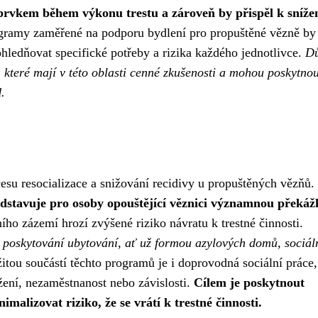
prvkem během výkonu trestu a zároveň by přispěl k sníže
ramy zaměřené na podporu bydlení pro propuštěné vězně by
hledňovat specifické potřeby a rizika každého jednotlivce.
Dů
 které mají v této oblasti cenné zkušenosti a mohou poskytnou
.
esu resocializace a snižování recidivy u propuštěných vězňů.
dstavuje pro osoby opouštějící věznici významnou překáž
ího zázemí hrozí zvýšené riziko návratu k trestné činnosti.
 poskytování ubytování, ať už formou azylových domů, sociál
tou součástí těchto programů je i doprovodná sociální práce,
žení, nezaměstnanost nebo závislosti.
Cílem je poskytnout
alizovat riziko, že se vrátí k trestné činnosti.