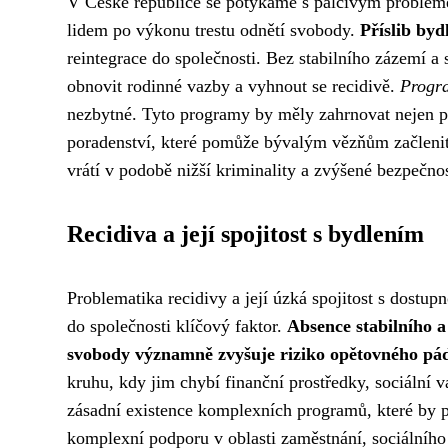
V České republice se potýkáme s palčivým probléme
lidem po výkonu trestu odnětí svobody.
Příslib byd
reintegrace do společnosti. Bez stabilního zázemí a 
obnovit rodinné vazby a vyhnout se recidivě.
Progra
nezbytné. Tyto programy by měly zahrnovat nejen po
poradenství, které pomůže bývalým vězňům začlenit
vrátí v podobě nižší kriminality a zvýšené bezpečno
Recidiva a její spojitost s bydlením
Problematika recidivy a její úzká spojitost s dostup
do společnosti klíčový faktor.
Absence stabilního a
svobody významně zvyšuje riziko opětovného pád
kruhu, kdy jim chybí finanční prostředky, sociální 
zásadní existence komplexních programů, které by 
komplexní podporu v oblasti zaměstnání, sociálního 