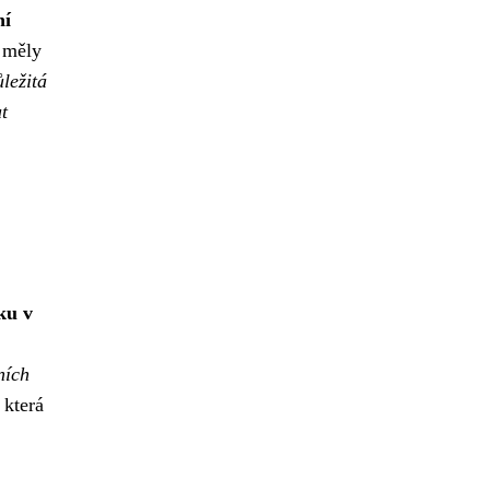
ní
 měly
ležitá
t
ku v
ních
 která