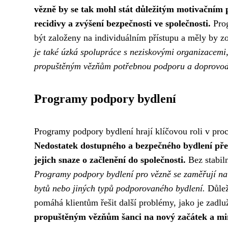
vězně by se tak mohl stát důležitým motivačním 
recidivy a zvýšení bezpečnosti ve společnosti.
Prog
být založeny na individuálním přístupu a měly by zo
je také úzká spolupráce s neziskovými organizacemi,
propuštěným vězňům potřebnou podporu a doprovod
Programy podpory bydlení
Programy podpory bydlení hrají klíčovou roli v proc
Nedostatek dostupného a bezpečného bydlení pře
jejich snaze o začlenění do společnosti.
Bez stabiln
Programy podpory bydlení pro vězně se zaměřují na
bytů nebo jiných typů podporovaného bydlení.
Důleži
pomáhá klientům řešit další problémy, jako je zadlu
propuštěným vězňům šanci na nový začátek a minim