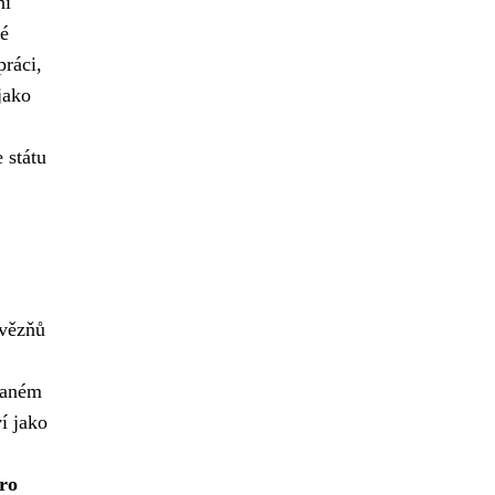
ni
né
práci,
jako
 státu
 vězňů
ovaném
í jako
pro