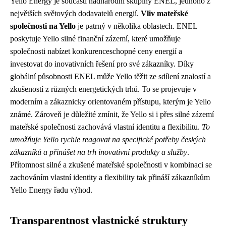
Yello Energy je součástí nadnárodní skupiny ENEL, jednoho z
největších světových dodavatelů energií.
Vliv mateřské
společnosti na Yello
je patrný v několika oblastech. ENEL
poskytuje Yello silné finanční zázemí, které umožňuje
společnosti nabízet konkurenceschopné ceny energií a
investovat do inovativních řešení pro své zákazníky. Díky
globální působnosti ENEL může Yello těžit ze sdílení znalostí a
zkušeností z různých energetických trhů. To se projevuje v
moderním a zákaznicky orientovaném přístupu, kterým je Yello
známé. Zároveň je důležité zmínit, že Yello si i přes silné zázemí
mateřské společnosti zachovává vlastní identitu a flexibilitu.
To
umožňuje Yello rychle reagovat na specifické potřeby českých
zákazníků a přinášet na trh inovativní produkty a služby
.
Přítomnost silné a zkušené mateřské společnosti v kombinaci se
zachováním vlastní identity a flexibility tak přináší zákazníkům
Yello Energy řadu výhod.
Transparentnost vlastnické struktury