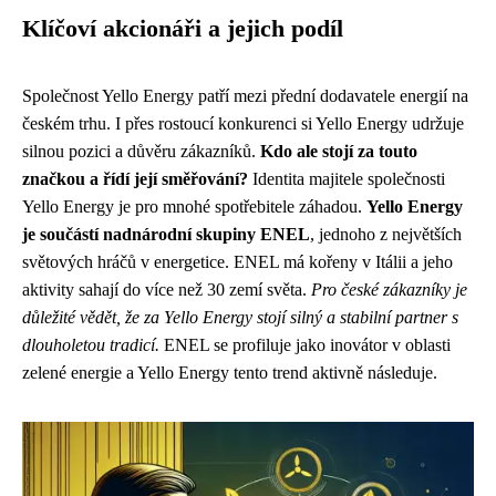
Klíčoví akcionáři a jejich podíl
Společnost Yello Energy patří mezi přední dodavatele energií na
českém trhu. I přes rostoucí konkurenci si Yello Energy udržuje
silnou pozici a důvěru zákazníků.
Kdo ale stojí za touto
značkou a řídí její směřování?
Identita majitele společnosti
Yello Energy je pro mnohé spotřebitele záhadou.
Yello Energy
je součástí nadnárodní skupiny ENEL
, jednoho z největších
světových hráčů v energetice. ENEL má kořeny v Itálii a jeho
aktivity sahají do více než 30 zemí světa.
Pro české zákazníky je
důležité vědět, že za Yello Energy stojí silný a stabilní partner s
dlouholetou tradicí.
ENEL se profiluje jako inovátor v oblasti
zelené energie a Yello Energy tento trend aktivně následuje.