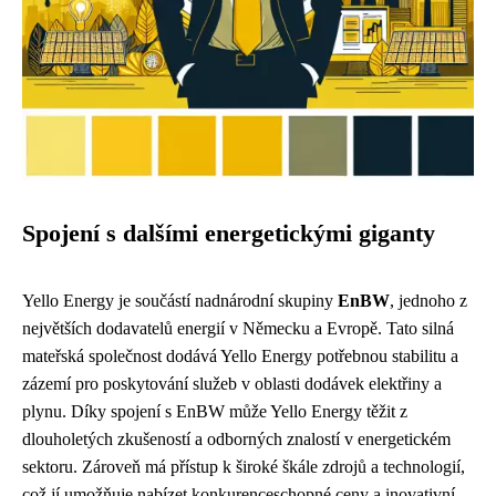
Spojení s dalšími energetickými giganty
Yello Energy je součástí nadnárodní skupiny
EnBW
, jednoho z
největších dodavatelů energií v Německu a Evropě. Tato silná
mateřská společnost dodává Yello Energy potřebnou stabilitu a
zázemí pro poskytování služeb v oblasti dodávek elektřiny a
plynu. Díky spojení s EnBW může Yello Energy těžit z
dlouholetých zkušeností a odborných znalostí v energetickém
sektoru. Zároveň má přístup k široké škále zdrojů a technologií,
což jí umožňuje nabízet konkurenceschopné ceny a inovativní