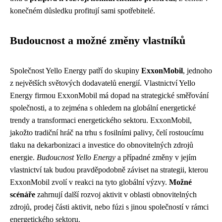
konečném důsledku profitují sami spotřebitelé.
Budoucnost a možné změny vlastníků
Společnost Yello Energy patří do skupiny
ExxonMobil
, jednoho
z největších světových dodavatelů energií. Vlastnictví Yello
Energy firmou ExxonMobil má dopad na strategické směřování
společnosti, a to zejména s ohledem na globální energetické
trendy a transformaci energetického sektoru. ExxonMobil,
jakožto tradiční hráč na trhu s fosilními palivy, čelí rostoucímu
tlaku na dekarbonizaci a investice do obnovitelných zdrojů
energie.
Budoucnost Yello Energy
a případné změny v jejím
vlastnictví tak budou pravděpodobně záviset na strategii, kterou
ExxonMobil zvolí v reakci na tyto globální výzvy.
Možné
scénáře
zahrnují další rozvoj aktivit v oblasti obnovitelných
zdrojů, prodej části aktivit, nebo fúzi s jinou společností v rámci
energetického sektoru.