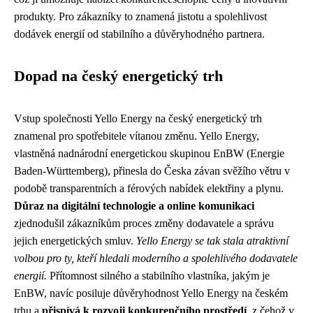
produkty. Pro zákazníky to znamená jistotu a spolehlivost
dodávek energií od stabilního a důvěryhodného partnera.
Dopad na český energetický trh
Vstup společnosti Yello Energy na český energetický trh
znamenal pro spotřebitele vítanou změnu. Yello Energy,
vlastněná nadnárodní energetickou skupinou EnBW (Energie
Baden-Württemberg), přinesla do Česka závan svěžího větru v
podobě transparentních a férových nabídek elektřiny a plynu.
Důraz na digitální technologie a online komunikaci
zjednodušil zákazníkům proces změny dodavatele a správu
jejich energetických smluv.
Yello Energy se tak stala atraktivní
volbou pro ty, kteří hledali moderního a spolehlivého dodavatele
energií.
Přítomnost silného a stabilního vlastníka, jakým je
EnBW, navíc posiluje důvěryhodnost Yello Energy na českém
trhu a
přispívá k rozvoji konkurenčního prostředí
, z čehož v