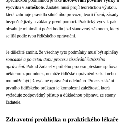
Specifickou podmínkou je také
absolvování povinné výuky a
výcviku v autoškole
. Žadatel musí projít teoretickou výukou,
která zahrnuje pravidla silničního provozu, teorii řízení, zásady
bezpečné jízdy a základy první pomoci. Praktický výcvik pak
obsahuje minimální počet hodin jízd stanovený zákonem, který
se liší podle typu řidičského oprávnění.
Je důležité zmínit, že všechny tyto podmínky musí být splněny
současně a po celou dobu procesu získávání řidičského
oprávnění
. Pokud žadatel v průběhu procesu přestane splňovat
některou z podmínek, nemůže řidičské oprávnění získat nebo
mu může být již vydané oprávnění odebráno. Proces získání
prvního řidičského průkazu je komplexní záležitostí, která
vyžaduje zodpovědný přístup a důkladnou přípravu ze strany
žadatele.
Zdravotní prohlídka u praktického lékaře