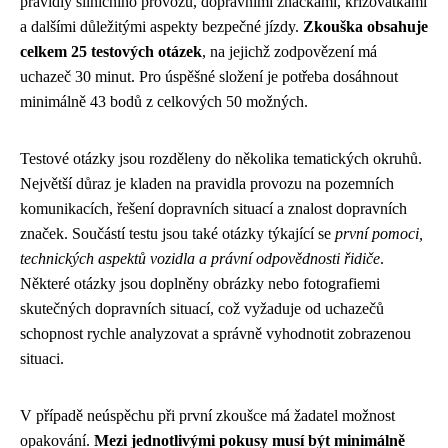
pravidly silničního provozu, dopravními značkami, křižovatkami
a dalšími důležitými aspekty bezpečné jízdy.
Zkouška obsahuje
celkem 25 testových otázek
, na jejichž zodpovězení má
uchazeč 30 minut. Pro úspěšné složení je potřeba dosáhnout
minimálně 43 bodů z celkových 50 možných.
Testové otázky jsou rozděleny do několika tematických okruhů.
Největší důraz je kladen na pravidla provozu na pozemních
komunikacích, řešení dopravních situací a znalost dopravních
značek. Součástí testu jsou také otázky týkající se
první pomoci,
technických aspektů vozidla a právní odpovědnosti řidiče
.
Některé otázky jsou doplněny obrázky nebo fotografiemi
skutečných dopravních situací, což vyžaduje od uchazečů
schopnost rychle analyzovat a správně vyhodnotit zobrazenou
situaci.
V případě neúspěchu při první zkoušce má žadatel možnost
opakování.
Mezi jednotlivými pokusy musí být minimálně