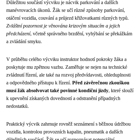
Důležitou součástí výcviku je nácvik parkování a dalších
manévrovacích úkonů. Žák se učí různé způsoby parkování,
otáčení vozidla, couvání a průjezd křižovatkami různých typů.
Zvláštní pozornost je věnována krizovým situacím a jejich
předcházení
, včetně správného brzdění, vyhýbání se překážkám
a zvládání smyku.
V průběhu celého výcviku instruktor hodnotí pokroky žáka a
poskytuje mu zpětnou vazbu. Zaměřuje se nejen na technické
zvládnutí řízení, ale také na rozvoj předvídavosti, ohleduplnosti
a odpovědného přístupu k řízení.
Před závěrečnou zkouškou
musí žák absolvovat také povinné kondiční jízdy
, které slouží
k upevnění získaných dovedností a odstranění případných
nedostatků.
Praktický výcvik zahrnuje rovněž seznámení s běžnou údržbou
vozidla, kontrolou provozních kapalin, pneumatik a dalších
důležitých součástí. Žák se učí rozpoznávat potenciální