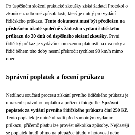
Po úspěšném složení praktické zkoušky získá žadatel Protokol o
zkoušce z odborné způsobilosti, který je nutný pro vydání
řidičského průkazu.
Tento dokument musí být předložen na
příslušném úřadě společně s žádostí o vydání řidičského
průkazu do 30 dnů od úspěšného složení zkoušky
. První
řidičský průkaz je vydáván s omezenou platností na dva roky a
řidič během této doby nesmí překročit rychlost 90 km/h mimo
obec.
Správní poplatek a focení průkazu
Nedílnou součástí procesu získání prvního řidičského průkazu je
uhrazení správního poplatku a pořízení fotografie.
Správní
poplatek za vydání prvního řidičského průkazu činí 250 Kč
.
Tento poplatek je nutné uhradit před samotným vydáním
průkazu, přičemž platbu lze provést několika způsoby. Nejčastěji
se poplatek hradí přímo na přepážce úřadu v hotovosti nebo