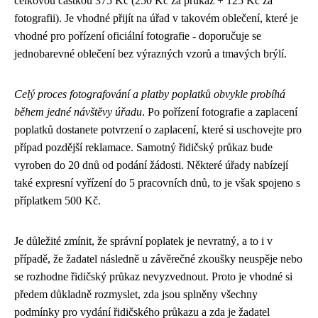
celkovou částkou 375 Kč (250 Kč za průkaz + 125 Kč za
fotografii). Je vhodné přijít na úřad v takovém oblečení, které je
vhodné pro pořízení oficiální fotografie - doporučuje se
jednobarevné oblečení bez výrazných vzorů a tmavých brýlí.
Celý proces fotografování a platby poplatků obvykle probíhá
během jedné návštěvy úřadu
. Po pořízení fotografie a zaplacení
poplatků dostanete potvrzení o zaplacení, které si uschovejte pro
případ pozdější reklamace. Samotný řidičský průkaz bude
vyroben do 20 dnů od podání žádosti. Některé úřady nabízejí
také expresní vyřízení do 5 pracovních dnů, to je však spojeno s
příplatkem 500 Kč.
Je důležité zmínit, že správní poplatek je nevratný, a to i v
případě, že žadatel následně u závěrečné zkoušky neuspěje nebo
se rozhodne řidičský průkaz nevyzvednout. Proto je vhodné si
předem důkladně rozmyslet, zda jsou splněny všechny
podmínky pro vydání řidičského průkazu a zda je žadatel