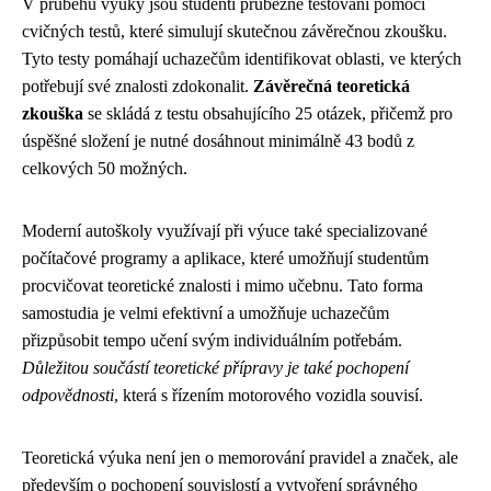
V průběhu výuky jsou studenti průběžně testováni pomocí
cvičných testů, které simulují skutečnou závěrečnou zkoušku.
Tyto testy pomáhají uchazečům identifikovat oblasti, ve kterých
potřebují své znalosti zdokonalit.
Závěrečná teoretická
zkouška
se skládá z testu obsahujícího 25 otázek, přičemž pro
úspěšné složení je nutné dosáhnout minimálně 43 bodů z
celkových 50 možných.
Moderní autoškoly využívají při výuce také specializované
počítačové programy a aplikace, které umožňují studentům
procvičovat teoretické znalosti i mimo učebnu. Tato forma
samostudia je velmi efektivní a umožňuje uchazečům
přizpůsobit tempo učení svým individuálním potřebám.
Důležitou součástí teoretické přípravy je také pochopení
odpovědnosti
, která s řízením motorového vozidla souvisí.
Teoretická výuka není jen o memorování pravidel a značek, ale
především o pochopení souvislostí a vytvoření správného