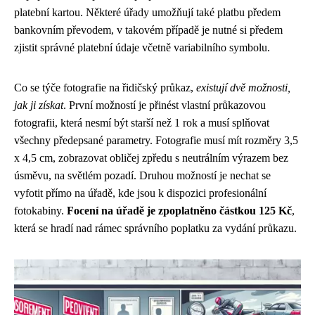
platební kartou. Některé úřady umožňují také platbu předem
bankovním převodem, v takovém případě je nutné si předem
zjistit správné platební údaje včetně variabilního symbolu.
Co se týče fotografie na řidičský průkaz,
existují dvě možnosti,
jak ji získat
. První možností je přinést vlastní průkazovou
fotografii, která nesmí být starší než 1 rok a musí splňovat
všechny předepsané parametry. Fotografie musí mít rozměry 3,5
x 4,5 cm, zobrazovat obličej zpředu s neutrálním výrazem bez
úsměvu, na světlém pozadí. Druhou možností je nechat se
vyfotit přímo na úřadě, kde jsou k dispozici profesionální
fotokabiny.
Focení na úřadě je zpoplatněno částkou 125 Kč
,
která se hradí nad rámec správního poplatku za vydání průkazu.