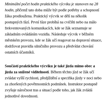
Minimální počet hodin praktického výcviku je stanoven na 28
hodin
, přičemž tato doba může být podle potřeby a schopností
žáka prodloužena. Praktický výcvik se dělí na několik
postupných fází. První fáze probíhá na cvičišti nebo na málo
frekventovaných komunikacích, kde se žák seznamuje se
základním ovládáním vozidla. Následuje výcvik v běžném
městském provozu, kde se žák učí reagovat na dopravní situace,
dodržovat pravidla silničního provozu a předvídat chování
ostatních účastníků.
Součástí praktického výcviku je také jízda mimo obec a
jízda za snížené viditelnosti
. Během těchto jízd se žák učí
zvládat vyšší rychlosti, předjíždění a specifika jízdy v noci nebo
za zhoršených povětrnostních podmínek. Instruktor postupně
zvyšuje náročnost tras a situací podle toho, jak žák zvládá
jednotlivé dovednosti.