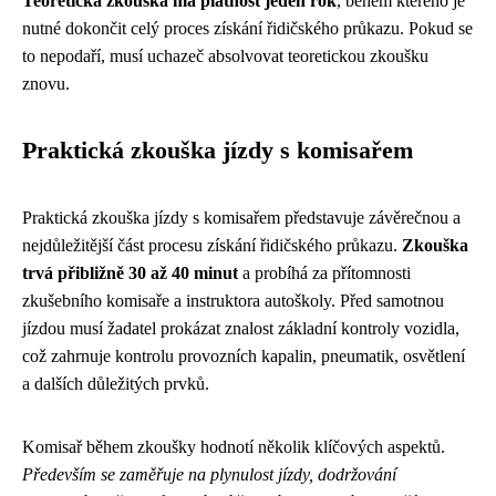
Teoretická zkouška má platnost jeden rok
, během kterého je
nutné dokončit celý proces získání řidičského průkazu. Pokud se
to nepodaří, musí uchazeč absolvovat teoretickou zkoušku
znovu.
Praktická zkouška jízdy s komisařem
Praktická zkouška jízdy s komisařem představuje závěrečnou a
nejdůležitější část procesu získání řidičského průkazu.
Zkouška
trvá přibližně 30 až 40 minut
a probíhá za přítomnosti
zkušebního komisaře a instruktora autoškoly. Před samotnou
jízdou musí žadatel prokázat znalost základní kontroly vozidla,
což zahrnuje kontrolu provozních kapalin, pneumatik, osvětlení
a dalších důležitých prvků.
Komisař během zkoušky hodnotí několik klíčových aspektů.
Především se zaměřuje na plynulost jízdy, dodržování