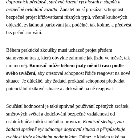
dopravních předpisů, správné řazení rychlostních stupňů a
bezpečné ovládání vozidla
. Žadatel musí prokázat schopnost
bezpečně projet křižovatkami různých typů, včetně kruhových
objezdů, zvládnout parkování jak podélné, tak kolmé, a předvést
bezpečné couvání.
Během praktické zkoušky musí uchazeč projet předem
stanovenou trasu, která obvykle zahrnuje jak jízdu ve městě, tak
i mimo něj.
Komisař může během jízdy měnit trasu podle
svého uvážení
, aby otestoval schopnost řidiče reagovat na nové
situace. Je důležité, aby žadatel prokázal schopnost předvídat
potenciální rizikové situace a adekvátně na ně reagovat.
Součástí hodnocení je také správné používání zpětných zrcátek,
směrových světel a dodržování bezpečné vzdálenosti od
ostatních účastníků silničního provozu.
Komisař sleduje, zda
žadatel správně vyhodnocuje dopravní situaci a přizpůsobuje
rychlost jízdy aktuálním podmínkám
. Důraz je kladen také na