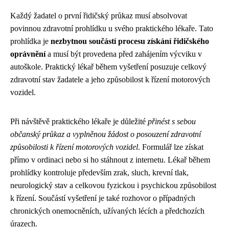
Každý žadatel o první řidičský průkaz musí absolvovat
povinnou zdravotní prohlídku u svého praktického lékaře. Tato
prohlídka je
nezbytnou součástí procesu získání řidičského
oprávnění
a musí být provedena před zahájením výcviku v
autoškole. Praktický lékař během vyšetření posuzuje celkový
zdravotní stav žadatele a jeho způsobilost k řízení motorových
vozidel.
Při návštěvě praktického lékaře je důležité
přinést s sebou
občanský průkaz a vyplněnou žádost o posouzení zdravotní
způsobilosti k řízení motorových vozidel
. Formulář lze získat
přímo v ordinaci nebo si ho stáhnout z internetu. Lékař během
prohlídky kontroluje především zrak, sluch, krevní tlak,
neurologický stav a celkovou fyzickou i psychickou způsobilost
k řízení. Součástí vyšetření je také rozhovor o případných
chronických onemocněních, užívaných lécích a předchozích
úrazech.