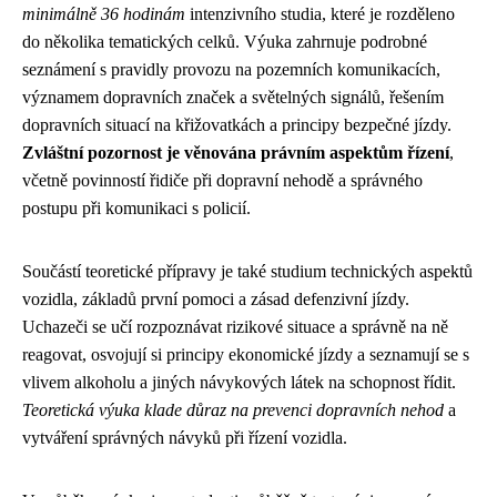
minimálně 36 hodinám
intenzivního studia, které je rozděleno
do několika tematických celků. Výuka zahrnuje podrobné
seznámení s pravidly provozu na pozemních komunikacích,
významem dopravních značek a světelných signálů, řešením
dopravních situací na křižovatkách a principy bezpečné jízdy.
Zvláštní pozornost je věnována právním aspektům řízení
,
včetně povinností řidiče při dopravní nehodě a správného
postupu při komunikaci s policií.
Součástí teoretické přípravy je také studium technických aspektů
vozidla, základů první pomoci a zásad defenzivní jízdy.
Uchazeči se učí rozpoznávat rizikové situace a správně na ně
reagovat, osvojují si principy ekonomické jízdy a seznamují se s
vlivem alkoholu a jiných návykových látek na schopnost řídit.
Teoretická výuka klade důraz na prevenci dopravních nehod
a
vytváření správných návyků při řízení vozidla.