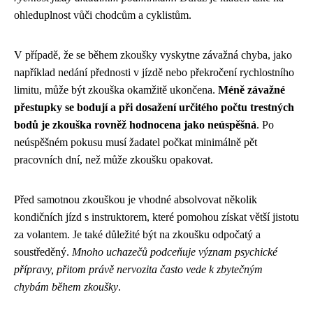
ohleduplnost vůči chodcům a cyklistům.
V případě, že se během zkoušky vyskytne závažná chyba, jako
například nedání přednosti v jízdě nebo překročení rychlostního
limitu, může být zkouška okamžitě ukončena.
Méně závažné
přestupky se bodují a při dosažení určitého počtu trestných
bodů je zkouška rovněž hodnocena jako neúspěšná
. Po
neúspěšném pokusu musí žadatel počkat minimálně pět
pracovních dní, než může zkoušku opakovat.
Před samotnou zkouškou je vhodné absolvovat několik
kondičních jízd s instruktorem, které pomohou získat větší jistotu
za volantem. Je také důležité být na zkoušku odpočatý a
soustředěný.
Mnoho uchazečů podceňuje význam psychické
přípravy, přitom právě nervozita často vede k zbytečným
chybám během zkoušky
.