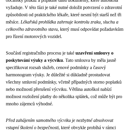
občanský průkaz a případně další dokumenty, které autoškola
vyžaduje. V této fázi je také nutné doložit potvrzení o zdravotní
způsobilosti od praktického lékaře, které nesmí být starší než tři
měsíce.
Lékařská prohlídka zahrnuje kontrolu zraku, sluchu a
celkového zdravotního stavu
, který musí odpovídat požadavkům
pro řízení motorových vozidel.
Součástí registračního procesu je také
uzavření smlouvy o
poskytování výuky a výcviku
. Tato smlouva by měla jasně
specifikovat rozsah služeb, cenové podmínky a časový
harmonogram výuky. Je důležité si důkladně prostudovat
všechny smluvní podmínky, včetně případných storno poplatků
nebo možností přerušení výcviku. Většina autoškol nabízí
možnost rozložení platby do několika splátek, což může být pro
mnoho zájemců výhodné.
Před zahájením samotného výcviku je nezbytné absolvovat
vstupní školení o bezpečnosti
, které obvykle probíhá v rámci