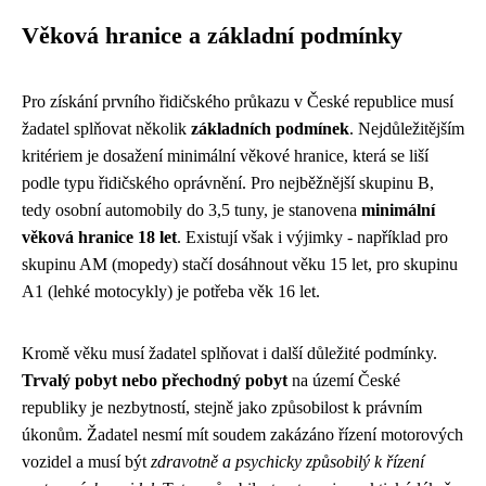
Věková hranice a základní podmínky
Pro získání prvního řidičského průkazu v České republice musí
žadatel splňovat několik
základních podmínek
. Nejdůležitějším
kritériem je dosažení minimální věkové hranice, která se liší
podle typu řidičského oprávnění. Pro nejběžnější skupinu B,
tedy osobní automobily do 3,5 tuny, je stanovena
minimální
věková hranice 18 let
. Existují však i výjimky - například pro
skupinu AM (mopedy) stačí dosáhnout věku 15 let, pro skupinu
A1 (lehké motocykly) je potřeba věk 16 let.
Kromě věku musí žadatel splňovat i další důležité podmínky.
Trvalý pobyt nebo přechodný pobyt
na území České
republiky je nezbytností, stejně jako způsobilost k právním
úkonům. Žadatel nesmí mít soudem zakázáno řízení motorových
vozidel a musí být
zdravotně a psychicky způsobilý k řízení