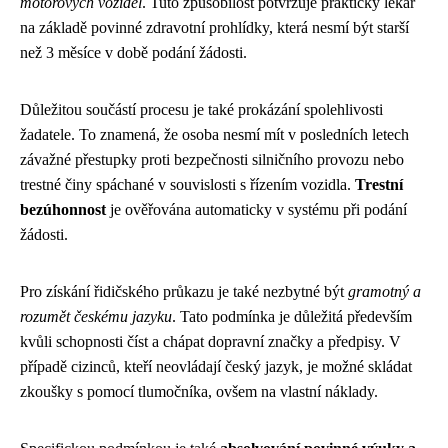
motorových vozidel
. Tuto způsobilost potvrzuje praktický lékař
na základě povinné zdravotní prohlídky, která nesmí být starší
než 3 měsíce v době podání žádosti.
Důležitou součástí procesu je také prokázání spolehlivosti
žadatele. To znamená, že osoba nesmí mít v posledních letech
závažné přestupky proti bezpečnosti silničního provozu nebo
trestné činy spáchané v souvislosti s řízením vozidla.
Trestní
bezúhonnost
je ověřována automaticky v systému při podání
žádosti.
Pro získání řidičského průkazu je také nezbytné být
gramotný a
rozumět českému jazyku
. Tato podmínka je důležitá především
kvůli schopnosti číst a chápat dopravní značky a předpisy. V
případě cizinců, kteří neovládají český jazyk, je možné skládat
zkoušky s pomocí tlumočníka, ovšem na vlastní náklady.