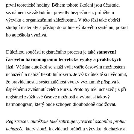
první teoretické hodiny. Během tohoto školení jsou účastníci
seznámeni se základními pravidly bezpečnosti, průběhem
výcviku a organizačními záležitostmi. V této fázi také obdrží
studijní materiály a přístup do online výukového systému, pokud
ho autoškola využívá.
Důležitou součástí registračního procesu je také
stanovení
časového harmonogramu teoretické výuky a praktických
jízd
. Většina autoškol se snaží vyjít vstříc časovým možnostem
uchazečů a nabízí flexibilní rozvrh. Je však důležité si uvědomit,
že pravidelnost a systematičnost výuky významně přispívá k
úspěšnému zvládnutí celého kurzu. Proto by měl uchazeč již při
registraci zvážit své časové možnosti a vybrat si takový
harmonogram, který bude schopen dlouhodobě dodržovat.
Registrace v autoškole také zahrnuje vytvoření osobního profilu
uchazeče
, který slouží k evidenci průběhu výcviku, docházky a