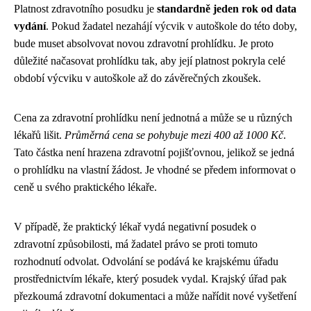
Platnost zdravotního posudku je
standardně jeden rok od data
vydání
. Pokud žadatel nezahájí výcvik v autoškole do této doby,
bude muset absolvovat novou zdravotní prohlídku. Je proto
důležité načasovat prohlídku tak, aby její platnost pokryla celé
období výcviku v autoškole až do závěrečných zkoušek.
Cena za zdravotní prohlídku není jednotná a může se u různých
lékařů lišit.
Průměrná cena se pohybuje mezi 400 až 1000 Kč
.
Tato částka není hrazena zdravotní pojišťovnou, jelikož se jedná
o prohlídku na vlastní žádost. Je vhodné se předem informovat o
ceně u svého praktického lékaře.
V případě, že praktický lékař vydá negativní posudek o
zdravotní způsobilosti, má žadatel právo se proti tomuto
rozhodnutí odvolat. Odvolání se podává ke krajskému úřadu
prostřednictvím lékaře, který posudek vydal. Krajský úřad pak
přezkoumá zdravotní dokumentaci a může nařídit nové vyšetření