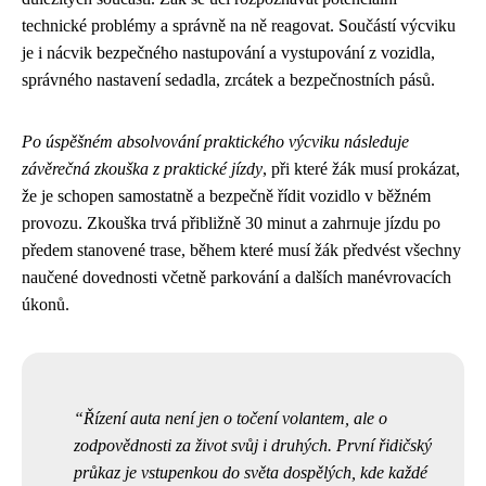
technické problémy a správně na ně reagovat. Součástí výcviku
je i nácvik bezpečného nastupování a vystupování z vozidla,
správného nastavení sedadla, zrcátek a bezpečnostních pásů.
Po úspěšném absolvování praktického výcviku následuje
závěrečná zkouška z praktické jízdy
, při které žák musí prokázat,
že je schopen samostatně a bezpečně řídit vozidlo v běžném
provozu. Zkouška trvá přibližně 30 minut a zahrnuje jízdu po
předem stanovené trase, během které musí žák předvést všechny
naučené dovednosti včetně parkování a dalších manévrovacích
úkonů.
Řízení auta není jen o točení volantem, ale o
zodpovědnosti za život svůj i druhých. První řidičský
průkaz je vstupenkou do světa dospělých, kde každé