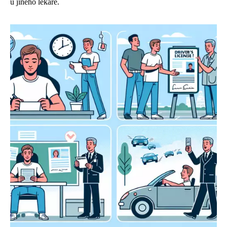
u jiného lékaře.