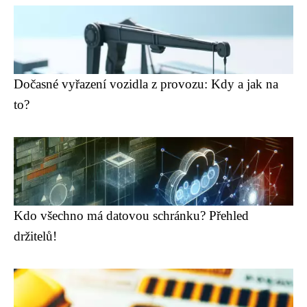
Dočasné vyřazení vozidla z provozu: Kdy a jak na
to?
Kdo všechno má datovou schránku? Přehled
držitelů!