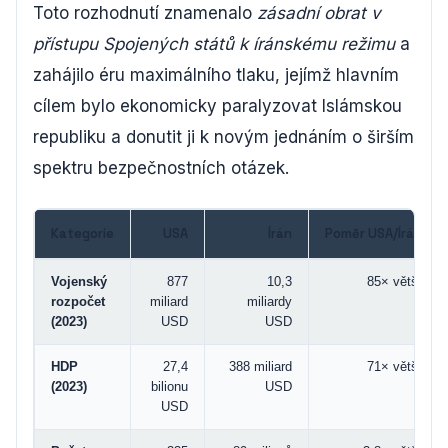
Toto rozhodnutí znamenalo
zásadní obrat v
přístupu Spojených států k íránskému režimu
a
zahájilo éru maximálního tlaku, jejímž hlavním
cílem bylo ekonomicky paralyzovat Islámskou
republiku a donutit ji k novým jednáním o širším
spektru bezpečnostních otázek.
Kategorie
USA
Írán
Poměr USA/Írán
Vojenský
877
10,3
85× větší
rozpočet
miliard
miliardy
(2023)
USD
USD
HDP
27,4
388 miliard
71× větší
(2023)
bilionu
USD
USD