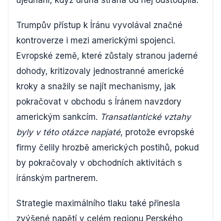
ujednání, když druhá strana od něj odstoupila.
Trumpův přístup k Íránu vyvolával značné
kontroverze i mezi americkými spojenci.
Evropské země, které zůstaly stranou jaderné
dohody, kritizovaly jednostranné americké
kroky a snažily se najít mechanismy, jak
pokračovat v obchodu s Íránem navzdory
americkým sankcím.
Transatlantické vztahy
byly v této otázce napjaté
, protože evropské
firmy čelily hrozbě amerických postihů, pokud
by pokračovaly v obchodních aktivitách s
íránským partnerem.
Strategie maximálního tlaku také přinesla
zvýšené napětí v celém regionu Perského