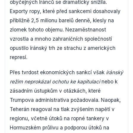
obyčejných Íránců se dramaticky snížila.
Exporty ropy, které před sankcemi dosahovaly
přibližně 2,5 milionu barelů denně, klesly na
zlomek tohoto objemu. Nezaměstnanost
vzrostla a mnoho zahraničních společností
opustilo íránský trh ze strachu z amerických
represí.
Přes tvrdost ekonomických sankcí však
íránský
režim neprokázal ochotu ke kapitulaci
nebo k
zásadním ústupkům v otázkách, které
Trumpova administrativa požadovala. Naopak,
Teherán reagoval na tlak zvýšením napětí v
regionu, včetně útoků na ropné tankery v
Hormuzském průlivu a podporou útoků na