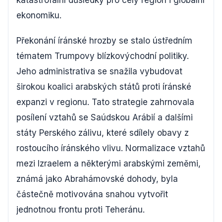
katastrofální důsledky pro celý region i globální
ekonomiku.
Překonání íránské hrozby se stalo ústředním
tématem Trumpovy blízkovýchodní politiky.
Jeho administrativa se snažila vybudovat
širokou koalici arabských států proti íránské
expanzi v regionu. Tato strategie zahrnovala
posílení vztahů se Saúdskou Arábií a dalšími
státy Perského zálivu, které sdílely obavy z
rostoucího íránského vlivu. Normalizace vztahů
mezi Izraelem a některými arabskými zeměmi,
známá jako Abrahámovské dohody, byla
částečně motivována snahou vytvořit
jednotnou frontu proti Teheránu.