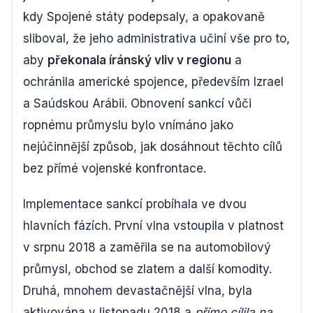
kdy Spojené státy podepsaly, a opakovaně
sliboval, že jeho administrativa učiní vše pro to,
aby
překonala íránský vliv v regionu
a
ochránila americké spojence, především Izrael
a Saúdskou Arábii. Obnovení sankcí vůči
ropnému průmyslu bylo vnímáno jako
nejúčinnější způsob, jak dosáhnout těchto cílů
bez přímé vojenské konfrontace.
Implementace sankcí probíhala ve dvou
hlavních fázích. První vlna vstoupila v platnost
v srpnu 2018 a zaměřila se na automobilový
průmysl, obchod se zlatem a další komodity.
Druhá, mnohem devastačnější vlna, byla
aktivována v listopadu 2018 a
přímo cílila na