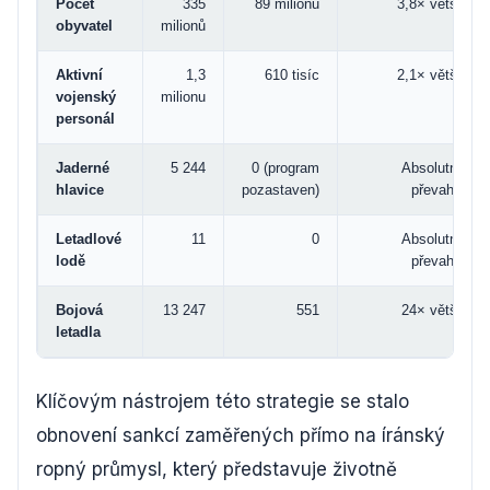
Počet
335
89 milionů
3,8× větší
obyvatel
milionů
Aktivní
1,3
610 tisíc
2,1× větší
vojenský
milionu
personál
Jaderné
5 244
0 (program
Absolutní
hlavice
pozastaven)
převaha
Letadlové
11
0
Absolutní
lodě
převaha
Bojová
13 247
551
24× větší
letadla
Klíčovým nástrojem této strategie se stalo
obnovení sankcí zaměřených přímo na íránský
ropný průmysl, který představuje životně