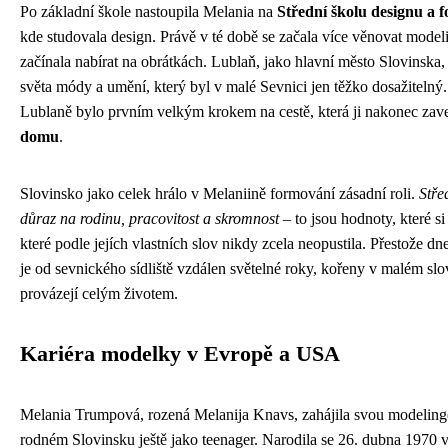
Po základní škole nastoupila Melania na
Střední školu designu a f
kde studovala design. Právě v té době se začala více věnovat modelin
začínala nabírat na obrátkách. Lublaň, jako hlavní město Slovinska, 
světa módy a umění, který byl v malé Sevnici jen těžko dosažitelný
Lublaně bylo prvním velkým krokem na cestě, která ji nakonec zav
domu
.
Slovinsko jako celek hrálo v Melaniině formování zásadní roli.
Stře
důraz na rodinu, pracovitost a skromnost
– to jsou hodnoty, které s
které podle jejích vlastních slov nikdy zcela neopustila. Přestože dne
je od sevnického sídliště vzdálen světelné roky, kořeny v malém slo
provázejí celým životem.
Kariéra modelky v Evropě a USA
Melania Trumpová, rozená Melanija Knavs, zahájila svou modeling
rodném Slovinsku ještě jako teenager. Narodila se 26. dubna 1970