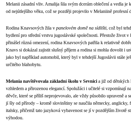
Melanii zásadní vliv. Amalija šila svým dcerám oblečení a vedla je k
od nejútlejšího věku, což se později projevilo v Melaniině profesní
Rodina Knavsových žila v
panelovém domě na sídlišti
, což byl teh
bydlení pro střední vrstvu jugoslávské společnosti. Přestože život v
přinášel různá omezení, rodina Knavsových patřila k relativně dobř
Knavs si dokázal zajistit slušný příjem a rodina si mohla dovolit i ur
jako byl například automobil, který byl v tehdejší Jugoslávii stále 
určitého blahobytu.
Melania navštěvovala základní školu v Sevnici
a již od dětských 
vzhledem a přirozenou elegancí. Spolužáci i učitelé si vzpomínají na 
děvče, které se příliš neprojevovalo, ale vždy působilo upraveně a
jí šly od přírody – kromě slovinštiny se naučila německy, anglicky,
italsky, přičemž tato jazyková vybavenost se jí v pozdějším životě s
výhodou.