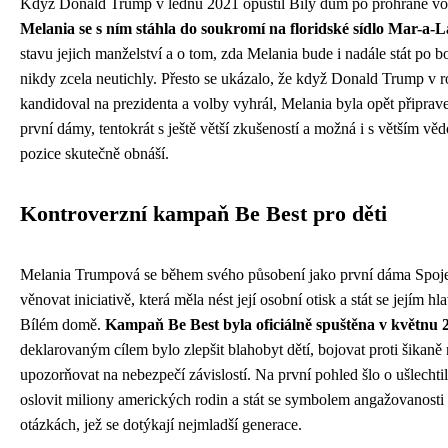
Když Donald Trump v lednu 2021 opustil Bílý dům po prohrané vo
Melania se s ním stáhla do soukromí na floridské sídlo Mar-a-
stavu jejich manželství a o tom, zda Melania bude i nadále stát po 
nikdy zcela neutichly. Přesto se ukázalo, že když Donald Trump v 
kandidoval na prezidenta a volby vyhrál, Melania byla opět připrav
první dámy, tentokrát s ještě větší zkušeností a možná i s větším vě
pozice skutečně obnáší.
Kontroverzní kampaň Be Best pro děti
Melania Trumpová se během svého působení jako první dáma Spoje
věnovat iniciativě, která měla nést její osobní otisk a stát se jejím
Bílém domě.
Kampaň Be Best byla oficiálně spuštěna v květnu 
deklarovaným cílem bylo zlepšit blahobyt dětí, bojovat proti šikaně 
upozorňovat na nebezpečí závislostí. Na první pohled šlo o ušlechtil
oslovit miliony amerických rodin a stát se symbolem angažovanosti
otázkách, jež se dotýkají nejmladší generace.