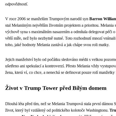
odpovědností.
V roce 2006 se manželům Trumpovým narodil syn
Barron Willi
stal Melaniiným největším životním projektem a prioritou. Melania 
výchově syna s maximálním nasazením a odmítala delegovat péči o
větší míře, než bylo nezbytně nutné. Toto rozhodnutí mnozí vnímali 
toho, jaké hodnoty Melania zastává a jak chápe svou roli matky.
Jejich manželství bylo od počátku sledováno médii s velkou pozorno
ušetřeno ani spekulací a kontroverzí. Přesto Melania vždy vystupo
žena, která ví, co chce, a nenechá se definovat pouze rolí manžel
Život v Trump Tower před Bílým domem
Dlouhá léta před tím, než se Melania Trumpová stala první dámou Sp
život, který byl vzdálený od politického kolotoče Washingtonu.
Tru