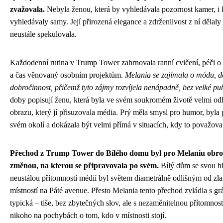
zvažovala.
Nebyla ženou, která by vyhledávala pozornost kamer, i 
vyhledávaly samy. Její přirozená elegance a zdrženlivost z ní dělal
neustále spekulovala.
Každodenní rutina v Trump Tower zahrnovala ranní cvičení, péči o
a čas věnovaný osobním projektům.
Melania se zajímala o módu, d
dobročinnost, přičemž tyto zájmy rozvíjela nenápadně, bez velké publ
doby popisují ženu, která byla ve svém soukromém životě velmi od
obrazu, který jí přisuzovala média. Prý měla smysl pro humor, byla
svém okolí a dokázala být velmi přímá v situacích, kdy to považova
Přechod z Trump Tower do Bílého domu byl pro Melaniu obro
změnou, na kterou se připravovala po svém.
Bílý dům se svou hi
neustálou přítomností médií byl světem diametrálně odlišným od z
místností na Páté avenue. Přesto Melania tento přechod zvládla s grác
typická – tiše, bez zbytečných slov, ale s nezaměnitelnou přítomnost
nikoho na pochybách o tom, kdo v místnosti stojí.