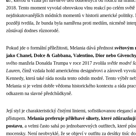
u?
, kterou si vzala při návštěvě dětí oddělených od rodičů na hrani
2018. Tento moment vyvolal obrovskou vlnu reakcí po celém světě a
nejdiskutovanějších módních momentů v historii americké politiky.
později tvrdila, že bunda byla namířena proti mediím, nicméně inter
zůstávají dodnes různorodé.
Pokud jde o formální příležitosti, Melania dává přednost
světovým
jako Chanel, Dolce & Gabbana, Valentino, Dior nebo Givench
svého manžela Donalda Trumpa v roce 2017 zvolila
světle modré š
Lauren
, čímž vzdala hold americkému designérovi a zároveň vyvola
Kennedy, která také ráda nosila tento odstín modré. Tento výběr n
Melania si je velmi dobře vědoma historického kontextu a ráda prac
odkazem na slavné předchůdkyně.
Její styl je charakteristický čistými liniemi, sofistikovanou elegancí
přístupem.
Melania preferuje přiléhavé siluety, které zdůrazňují 
postavu
, a velmi často sahá po jednobarevných outfitech, které pů
mocensky. Není neobvyklé, že se objeví v outfitu za desítky tisíc d