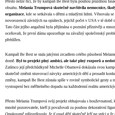
Přesto nelze říci, že by kampaň Be Best byla pouhou prázdnou fasá
obsahu.
Melania Trumpová skutečně navštívila nemocnice, školy
organizace
, kde se setkávala s dětmi a mladými lidmi. Věnovala se
novorozenců závislých na opiátech, jejichž počet v USA v té době d
Tato část jejího angažmá byla přijímána o poznání příznivěji a mnoz
oceňovali, že první dáma upozorňuje na závažný společenský probl
přehlížen.
Kampaň Be Best se stala jakýmsi zrcadlem celého působení Melan
domě.
Byl to projekt plný ambicí, ale také plný rozporů a ned
Zatímco její předchůdkyně Michelle Obamová dokázala svou kamp
skutečně změnit stravovací návyky amerických dětí a prosadit konkré
změny, kampaň Be Best zůstala spíše v rovině symbolické gesty a 
vystoupení bez měřitelného dopadu na každodenní realitu americký
Přesto Melania Trumpová svůj projekt obhajovala s houževnatostí, k
mnohé pozorovatele, kteří ji považovali za pouhou dekorativní figur
Opakovaně zdůrazňovala, že jí osud dětí skutečně leží na srdci a ž