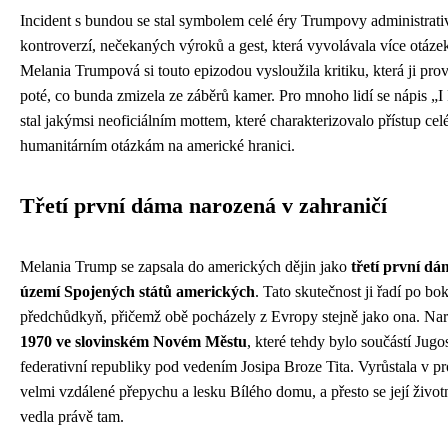
Incident s bundou se stal symbolem celé éry Trumpovy administrati
kontroverzí, nečekaných výroků a gest, která vyvolávala více otáze
Melania Trumpová si touto epizodou vysloužila kritiku, která ji prov
poté, co bunda zmizela ze záběrů kamer. Pro mnoho lidí se nápis „I
stal jakýmsi neoficiálním mottem, které charakterizovalo přístup cel
humanitárním otázkám na americké hranici.
Třetí první dáma narozená v zahraničí
Melania Trump se zapsala do amerických dějin jako
třetí první d
území Spojených států amerických
. Tato skutečnost ji řadí po bo
předchůdkyň, přičemž obě pocházely z Evropy stejně jako ona. Nar
1970 ve slovinském Novém Městu
, které tehdy bylo součástí Jugos
federativní republiky pod vedením Josipa Broze Tita. Vyrůstala v pro
velmi vzdálené přepychu a lesku Bílého domu, a přesto se její život
vedla právě tam.