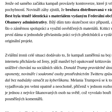
Jenže od samého začátku kampaň provázely kontroverze, které ji vr
pochybností. Novináři záhy zjistili, že
brožura distribuovaná v r
Best byla téměř identická s materiálem vydaným Federální obc
Obamovy administrativy
. Bílý dům tuto skutečnost sice připustil, 
šlo o záměrnou spolupráci a využití osvědčených materiálů. Kritici v
první dáma si jednoduše přivlastnila práci svých předchůdců a vydáva
originální projekt.
Zvláštní ironii celé situaci dodávalo to, že kampaň zaměřená na boj
internetu přicházela od ženy, jejíž manžel byl opakovaně kritizován 
urážlivé chování na sociálních sítích.
Donald Trump pravidelně útoči
oponenty, novináře i soukromé osoby prostřednictvím Twitteru způs
dal bez nadsázky označit za kyberšikanu.
Melania Trumpová se k to
vyjadřovala jen velmi opatrně a neochotně, přičemž v jednom rozhov
je jednou z nejvíce šikanovaných osob na světě, což vyvolalo bouři 
posměšných komentářů.