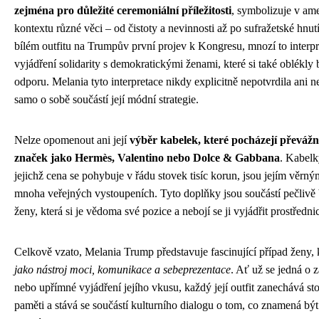
zejména pro důležité ceremoniální příležitosti
, symbolizuje v am
kontextu různé věci – od čistoty a nevinnosti až po sufražetské hnut
bílém outfitu na Trumpův první projev k Kongresu, mnozí to interpre
vyjádření solidarity s demokratickými ženami, které si také oblékly
odporu. Melania tyto interpretace nikdy explicitně nepotvrdila ani ne
samo o sobě součástí její módní strategie.
Nelze opomenout ani její
výběr kabelek, které pocházejí převážn
značek jako Hermès, Valentino nebo Dolce & Gabbana
. Kabelk
jejichž cena se pohybuje v řádu stovek tisíc korun, jsou jejím věr
mnoha veřejných vystoupeních. Tyto doplňky jsou součástí pečliv
ženy, která si je vědoma své pozice a nebojí se ji vyjádřit prostředn
Celkově vzato, Melania Trump představuje fascinující případ ženy, 
jako nástroj moci, komunikace a sebeprezentace
. Ať už se jedná o
nebo upřímné vyjádření jejího vkusu, každý její outfit zanechává st
paměti a stává se součástí kulturního dialogu o tom, co znamená bý