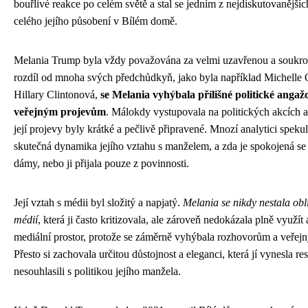
bouřlivé reakce po celém světě a stal se jedním z nejdiskutovaněj
celého jejího působení v Bílém domě.
Melania Trump byla vždy považována za velmi uzavřenou a soukr
rozdíl od mnoha svých předchůdkyň, jako byla například Michell
Hillary Clintonová,
se Melania vyhýbala přílišné politické angaž
veřejným projevům
. Málokdy vystupovala na politických akcích a 
její projevy byly krátké a pečlivě připravené. Mnozí analytici spekul
skutečná dynamika jejího vztahu s manželem, a zda je spokojená se 
dámy, nebo ji přijala pouze z povinnosti.
Její vztah s médii byl složitý a napjatý.
Melania se nikdy nestala obl
médií
, která ji často kritizovala, ale zároveň nedokázala plně využít
mediální prostor, protože se záměrně vyhýbala rozhovorům a veře
Přesto si zachovala určitou důstojnost a eleganci, která jí vynesla res
nesouhlasili s politikou jejího manžela.