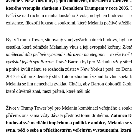
avenue v New Yorku byl jejím domovem, útočištěm a zároveň s
kterého vstoupila sňatkem s Donaldem Trumpem v roce 2005.
T
tyčící se nad ruchem manhattanského života, nebyl jen budovou – 
existence, filozofií luxusu a soukromí, které Melania pečlivě střežila
Byt v Trump Tower, situovaný v nejvyšších patrech budovy, byl na
estetiku, která odrážela Melaniiny vkus a její evropské kořeny.
Zlaté
umělecká díla pečlivě vybraná s důrazem na eleganci – to vše tvořil
vyrůstal jejich syn Barron.
Právě Barron byl pro Melaniu vždy střed
a právě kvůli němu se rozhodla zůstat v New Yorku i poté, co Don
2017 složil prezidentský slib. Toto rozhodnutí vzbudilo vlnu spekul
Melania se jím nenechala zviklat. Chtěla, aby Barron dokončil školní
které důvěrně znal, mezi přáteli, které měl rád.
Život v Trump Tower byl pro Melaniu kombinací veřejného a souk
přičemž ona sama vždy dávala přednost tomu druhému.
Zatímco D
budoval své mediální impérium a politické ambice, Melania se 
syna, péči o sebe a příležitostným veřejným vystoupením, která