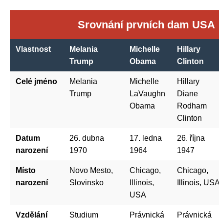
Srovnání prvních dam USA
Vlastnost
Melania
Michelle
Hillary
Trump
Obama
Clinton
Celé jméno
Melania
Michelle
Hillary
Trump
LaVaughn
Diane
Obama
Rodham
Clinton
Datum
26. dubna
17. ledna
26. října
narození
1970
1964
1947
Místo
Novo Mesto,
Chicago,
Chicago,
narození
Slovinsko
Illinois,
Illinois, US
USA
Vzdělání
Studium
Právnická
Právnická