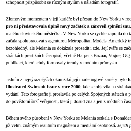
schopnost přizpůsobit se různým stylům a náladám fotografií.
Zlomovým momentem v její kariéře byl přesun do New Yorku v ro
pro ni představovala úplně nový začátek a zároveň splnění snu
malého slovinského městečka. V New Yorku se rychle zapojila do 
začala spolupracovat s agenturou Metropolitan Models. Americký tr
bezohledný, ale Melania se dokázala prosadit i zde. Její tváře se za
stránkách prestižních časopisů, včetně Harper's Bazaar, Vogue, GQ
publikací, které tehdy formovaly trendy v módním průmyslu.
Jedním z nejvýraznějších okamžiků její modelingové kariéry bylo
f
Illustrated Swimsuit Issue v roce 2000
, kde se objevila na stránk
vydání. Tato fotografie ji proslavila po celých Spojených státech a p
do povědomí širší veřejnosti, která ji dosud znala jen z módních čas
Během svého působení v New Yorku se Melania setkala s Donald
již velmi známým realitním magnátem a mediální osobností.
Jejich 