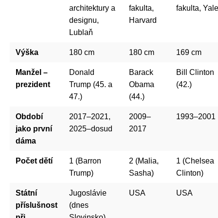
architektury a
fakulta,
fakulta, Yal
designu,
Harvard
Lublaň
Výška
180 cm
180 cm
169 cm
Manžel –
Donald
Barack
Bill Clinton
prezident
Trump (45. a
Obama
(42.)
47.)
(44.)
Období
2017–2021,
2009–
1993–2001
jako první
2025–dosud
2017
dáma
Počet dětí
1 (Barron
2 (Malia,
1 (Chelsea
Trump)
Sasha)
Clinton)
Státní
Jugoslávie
USA
USA
příslušnost
(dnes
při
Slovinsko)