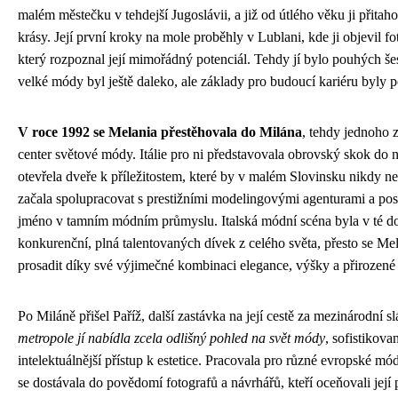
malém městečku v tehdejší Jugoslávii, a již od útlého věku ji přitah
krásy. Její první kroky na mole proběhly v Lublani, kde ji objevil fo
který rozpoznal její mimořádný potenciál. Tehdy jí bylo pouhých šest
velké módy byl ještě daleko, ale základy pro budoucí kariéru byly 
V roce 1992 se Melania přestěhovala do Milána
, tehdy jednoho 
center světové módy. Itálie pro ni představovala obrovský skok do 
otevřela dveře k příležitostem, které by v malém Slovinsku nikdy n
začala spolupracovat s prestižními modelingovými agenturami a pos
jméno v tamním módním průmyslu. Italská módní scéna byla v té d
konkurenční, plná talentovaných dívek z celého světa, přesto se Me
prosadit díky své výjimečné kombinaci elegance, výšky a přirozené
Po Miláně přišel Paříž, další zastávka na její cestě za mezinárodní s
metropole jí nabídla zcela odlišný pohled na svět módy
, sofistikovan
intelektuálnější přístup k estetice. Pracovala pro různé evropské m
se dostávala do povědomí fotografů a návrhářů, kteří oceňovali její p