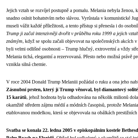
Jejich vztah se rozvíjel postupně a pomalu. Melania nebyla ženou, k
snadno oslnit bohatstvím nebo slávou. Vyrůstala v komunistické Jugo
museli vážit každé příležitosti, a tento přístup si přenesla i do osobn
Trump ji začal intenzivněji dvořit v průběhu roku 1999 a jejich vztah
známým
, když se spolu začali objevovat na společenských akcích
byli velmi odlišné osobnosti – Trump hlučný, extrovertní a vždy stř
Melania tichá, elegantní a rezervovaná. Přesto nebo možná právě pr
vznikla silná chemie.
V roce 2004 Donald Trump Melaniii požádal o ruku a ona jeho nabí
Zásnubní prsten, který jí Trump věnoval, byl diamantový solité
15 karátů
, jehož hodnota byla odhadována na několik milionů dol
okamžitě středem zájmu médií a módních časopisů, protože Melania 
etablovanou modelkou, která se objevovala na obálkách prestižních 
Svatba se konala 22. ledna 2005 v episkopálním kostele Bethes
Palm Beach na Floridě.
Obřad byl velkolepý a okamžitě se stal je