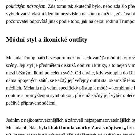
politickým nástrojem.
Zda tomu tak skutečně bylo, nebo zda šlo př
vybudovat si vlastní identitu nezávislou na stínu manžela, zůstává 
pozorovatel odpovídá jinak podle toho, jak na celou rodinu Trumpo
Módní styl a ikonické outfity
Melania Trump patří bezesporu mezi nejsledovanější módní ikony sv
scény. Její styl je předmětem diskuzí, obdivu i kritiky, a to nejen v 
mezi běžnými lidmi po celém světě. Od chvíle, kdy vstoupila do Bí
dáma Spojených států, se každý její veřejný outfit stal okamžitě tém
médiích. Melania má velmi specifický přístup k módě – kombinuje 
couture s promyšlenou symbolikou, přičemž každý její výběr obleče
pečlivě připravené sdělení.
Jedním z nejkontroverznějších a zároveň nejzapamatovatelnějších ou
Melania oblékla, byla
khaki bunda značky Zara s nápisem „I real