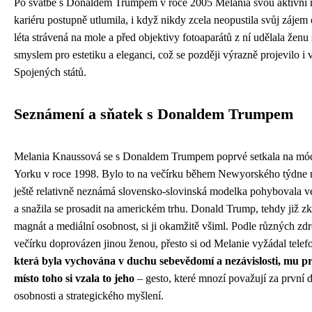
Po svatbě s Donaldem Trumpem v roce 2005 Melania svou aktivní
kariéru postupně utlumila, i když nikdy zcela neopustila svůj zájem 
léta strávená na mole a před objektivy fotoaparátů z ní udělala žen
smyslem pro estetiku a eleganci, což se později výrazně projevilo i v
Spojených států.
Seznámení a sňatek s Donaldem Trumpem
Melania Knaussová se s Donaldem Trumpem poprvé setkala na mód
Yorku v roce 1998. Bylo to na večírku během Newyorského týdne 
ještě relativně neznámá slovensko-slovinská modelka pohybovala 
a snažila se prosadit na americkém trhu. Donald Trump, tehdy již zk
magnát a mediální osobnost, si ji okamžitě všiml. Podle různých zd
večírku doprovázen jinou ženou, přesto si od Melanie vyžádal telefo
která byla vychována v duchu sebevědomí a nezávislosti, mu prý
místo toho si vzala to jeho
– gesto, které mnozí považují za první dů
osobnosti a strategického myšlení.