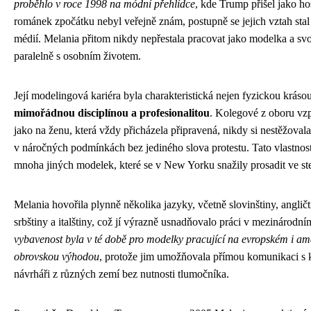
proběhlo v roce 1998 na módní přehlídce
, kde Trump přišel jako hos
románek zpočátku nebyl veřejně znám, postupně se jejich vztah st
médií. Melania přitom nikdy nepřestala pracovat jako modelka a svo
paralelně s osobním životem.
Její modelingová kariéra byla charakteristická nejen fyzickou krásou
mimořádnou disciplínou a profesionalitou
. Kolegové z oboru vz
jako na ženu, která vždy přicházela připravená, nikdy si nestěžoval
v náročných podmínkách bez jediného slova protestu. Tato vlastnost 
mnoha jiných modelek, které se v New Yorku snažily prosadit ve st
Melania hovořila plynně několika jazyky, včetně slovinštiny, angličt
srbštiny a italštiny, což jí výrazně usnadňovalo práci v mezinárodní
vybavenost byla v té době pro modelky pracující na evropském i am
obrovskou výhodou
, protože jim umožňovala přímou komunikaci s kl
návrháři z různých zemí bez nutnosti tlumočníka.