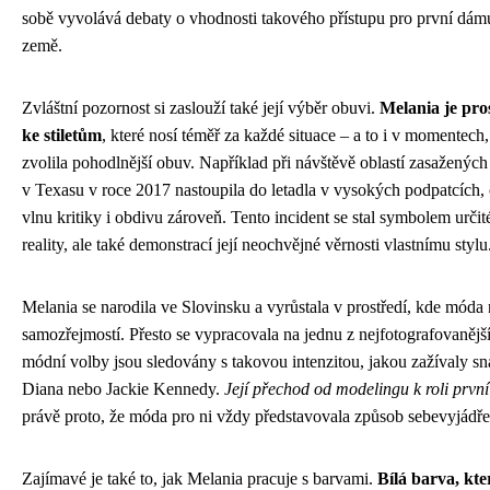
sobě vyvolává debaty o vhodnosti takového přístupu pro první dá
země.
Zvláštní pozornost si zaslouží také její výběr obuvi.
Melania je pro
ke stiletům
, které nosí téměř za každé situace – a to i v momentech,
zvolila pohodlnější obuv. Například při návštěvě oblastí zasažený
v Texasu v roce 2017 nastoupila do letadla v vysokých podpatcích,
vlnu kritiky i obdivu zároveň. Tento incident se stal symbolem určit
reality, ale také demonstrací její neochvějné věrnosti vlastnímu stylu
Melania se narodila ve Slovinsku a vyrůstala v prostředí, kde móda
samozřejmostí. Přesto se vypracovala na jednu z nejfotografovanějšíc
módní volby jsou sledovány s takovou intenzitou, jakou zažívaly sn
Diana nebo Jackie Kennedy.
Její přechod od modelingu k roli prvn
právě proto, že móda pro ni vždy představovala způsob sebevyjádř
Zajímavé je také to, jak Melania pracuje s barvami.
Bílá barva, kter