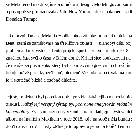
se Melania od mládí zajímala o módu a design. Modelingovou karié
a postupně se propracovala až do New Yorku, kde se nakonec usadil
Donalda Trumpa.
Jako první dáma si Melania zvolila jako svůj hlavní projekt iniciat
Best
, která se zaměřovala na tři klíčové oblasti — blahobyt dětí, boj
problematiku závislostí. Tento projekt spustila v květnu roku 2018
značnou část svého času v Bílém domě. Kritici sice poukazovali na j
že manželka prezidenta, který byl znám svým agresivním chováním n
bojuje právě proti kyberšikaně, nicméně Melania sama trvala na tom,
je jí skutečně blízká a osobně důležitá.
Její styl oblékání byl po celou dobu prezidentství jejího manžela p
diskusí.
Každý její veřejný výstup byl podrobně analyzován módními 
komentátory.
Zvláštní pozornost vzbudila například její návštěva d
táborů na hranici s Mexikem v roce 2018, kdy na sobě měla bundu s
don't care, do u? — tedy „Mně je to opravdu jedno, a tobě? Tento i