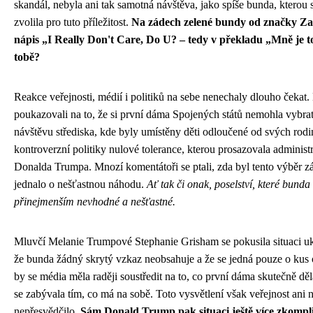
skandál, nebyla ani tak samotná návštěva, jako spíše bunda, ktero
zvolila pro tuto příležitost.
Na zádech zelené bundy od značky Za
nápis „I Really Don't Care, Do U? – tedy v překladu „Mně je t
tobě?
Reakce veřejnosti, médií i politiků na sebe nenechaly dlouho čekat. 
poukazovali na to, že si první dáma Spojených států nemohla vybrat
návštěvu střediska, kde byly umístěny děti odloučené od svých rod
kontroverzní politiky nulové tolerance, kterou prosazovala administ
Donalda Trumpa. Mnozí komentátoři se ptali, zda byl tento výběr z
jednalo o nešťastnou náhodu.
Ať tak či onak, poselství, které bunda 
přinejmenším nevhodné a nešťastné.
Mluvčí Melanie Trumpové Stephanie Grisham se pokusila situaci uk
že bunda žádný skrytý vzkaz neobsahuje a že se jedná pouze o kus 
by se média měla raději soustředit na to, co první dáma skutečně děl
se zabývala tím, co má na sobě. Toto vysvětlení však veřejnost ani n
nepřesvědčilo.
Sám Donald Trump pak situaci ještě více zkompl