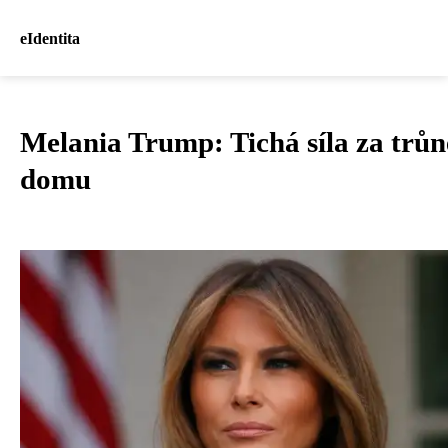
eIdentita
Melania Trump: Tichá síla za trů
domu