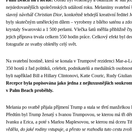
nejsledovanějších společenských událostí roku. Melaniiny svatební 
slavný návrhář
Christian Dior
, konkrétně tehdejší kreativní ředitel 
byly skutečným uměleckým dílem – vyrobeny z bílého saténu a zdo
krystaly Swarovski a 1 500 perlami. Vlečka šatů měřila přibližně čty
jejich příprava trvala celkem 550 hodin práce. Celkový efekt byl de
fotografie ze svatby obletěly celý svět.
Na svatební hostině, která se konala v Trumpově rezidenci Mar-a-La
350 hostů z řad politiků, celebrit, podnikatelů a mediálních osobno
byli například Bill a Hillary Clintonovi, Katie Couric, Rudy Giulian
Recepce byla popisována jako jedna z nejluxusnějších soukrom
v Palm Beach proběhly.
Melania po svatbě přijala příjmení Trump a stala se třetí manželko
Předtím byl Trump ženatý s Ivanou Trumpovou, se kterou má tři děti
Ivanku a Erica, a poté s Marlou Maplesovou, se kterou má dceru Ti
věděla, do jaké rodiny vstupuje, a přesto se rozhodla tuto cestu zvo