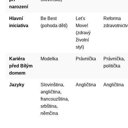
narození
Hlavní
Be Best
Let's
Reforma
iniciativa
(pohoda dětí)
Move!
zdravotnictv
(zdravý
životní
styl)
Kariéra
Modelka
Právnička
Právnička,
před Bílým
politička
domem
Jazyky
Slovinština,
Angličtina
Angličtina
angličtina,
francouzština,
srbština,
němčina