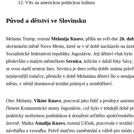
Vliv na americkou politickou kulturu
Původ a dětství ve Slovinsku
Melania Trump, rozená
Melanija Knavs
, přišla na svět dne
26. du
slovinském městě Novo Mesto, které se v té době nacházelo na územ
Socialistické federativní republiky Jugoslávie. Její dětství však bylo
především s malým městečkem
Sevnica
, ležícím v údolí řeky Sávy,
se svou starší sestrou Ines. Sevnica je dnes světu dobře známa práv
nejslavnější rodačce, přestože v době Melaniina dětství šlo o nená
město, v němž dominoval textilní průmysl a zemědělství.
Otec Melaniy,
Viktor Knavs
, pracoval jako řidič a prodejce autom
členem Komunistické strany Jugoslávie, což bylo v tehdejší době p
prakticky nezbytnou podmínkou k dosažení určitého společenského 
úrovně. Matka
Amalija Knavs
, rozená Ulčnik, pracovala v textiln
návrhářka a vzorařka. Právě matčino zaměstnání a vášeň pro módu