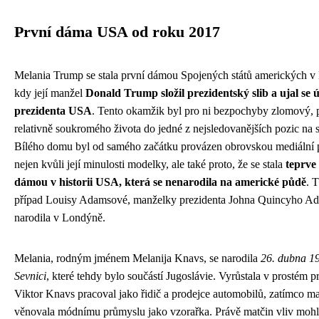
První dáma USA od roku 2017
Melania Trump se stala první dámou Spojených států amerických v 
kdy její manžel
Donald Trump složil prezidentský slib a ujal se 
prezidenta USA
. Tento okamžik byl pro ni bezpochyby zlomový, p
relativně soukromého života do jedné z nejsledovanějších pozic na s
Bílého domu byl od samého začátku provázen obrovskou mediální p
nejen kvůli její minulosti modelky, ale také proto, že se stala
teprve
dámou v historii USA, která se nenarodila na americké půdě
. 
případ Louisy Adamsové, manželky prezidenta Johna Quincyho Ada
narodila v Londýně.
Melania, rodným jménem Melanija Knavs, se narodila
26. dubna 19
Sevnici
, které tehdy bylo součástí Jugoslávie. Vyrůstala v prostém pro
Viktor Knavs pracoval jako řidič a prodejce automobilů, zatímco m
věnovala módnímu průmyslu jako vzorařka. Právě matčin vliv mohl s