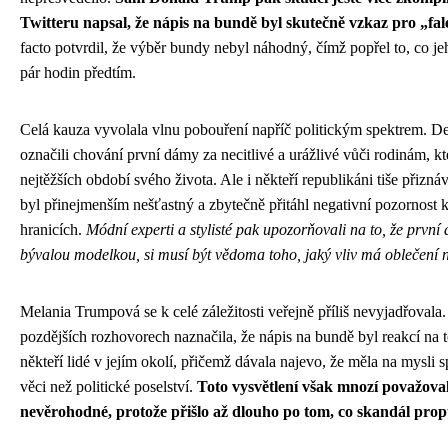
Twitteru napsal, že nápis na bundě byl skutečně vzkaz pro „fa
facto potvrdil, že výběr bundy nebyl náhodný, čímž popřel to, co je
pár hodin předtím.
Celá kauza vyvolala vlnu pobouření napříč politickým spektrem. Dem
označili chování první dámy za necitlivé a urážlivé vůči rodinám, kt
nejtěžších období svého života. Ale i někteří republikáni tiše přizná
byl přinejmenším nešťastný a zbytečně přitáhl negativní pozornost k 
hranicích.
Módní experti a stylisté pak upozorňovali na to, že první
bývalou modelkou, si musí být vědoma toho, jaký vliv má oblečení 
Melania Trumpová se k celé záležitosti veřejně příliš nevyjadřovala
pozdějších rozhovorech naznačila, že nápis na bundě byl reakcí na to
někteří lidé v jejím okolí, přičemž dávala najevo, že měla na mysli 
věci než politické poselství.
Toto vysvětlení však mnozí považoval
nevěrohodné, protože přišlo až dlouho po tom, co skandál prop