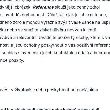
tivnější obrázek.
Reference
slouží jako cenný zdroj
lovat důvěryhodnost. Důležitá je jak jejich existence, t
yhodného zdroje mohou výrazně zvýšit vaše šance na úsp
čku nebo se snažíte získat důvěru nových klientů.
vdivé a relevantní. Uvádějte pouze ty osoby, které s va
nosti a jsou ochotny poskytnout o vás pozitivní referen
souhlas s uvedením jejich kontaktních údajů a informo
ence použity.
e uvést v životopise nebo poskytnout potenciálnímu
í od bývalých nadřízených nebo kolegů a poskytují