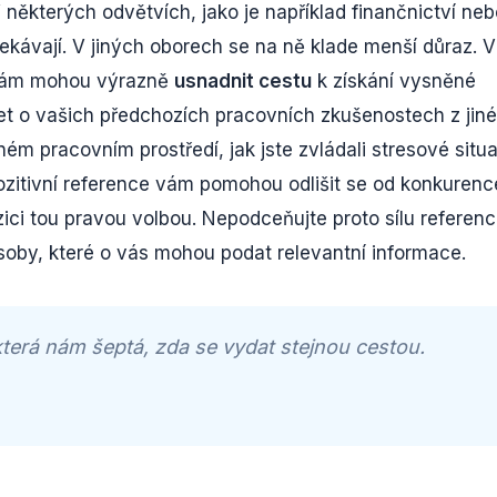
 některých odvětvích, jako je například finančnictví neb
ekávají. V jiných oborech se na ně klade menší důraz. 
 vám mohou výrazně
usnadnit cestu
k získání vysněné
šet o vašich předchozích pracovních zkušenostech z jin
álném pracovním prostředí, jak jste zvládali stresové situ
ozitivní reference vám pomohou odlišit se od konkurenc
zici tou pravou volbou. Nepodceňujte proto sílu referenc
oby, které o vás mohou podat relevantní informace.
 která nám šeptá, zda se vydat stejnou cestou.