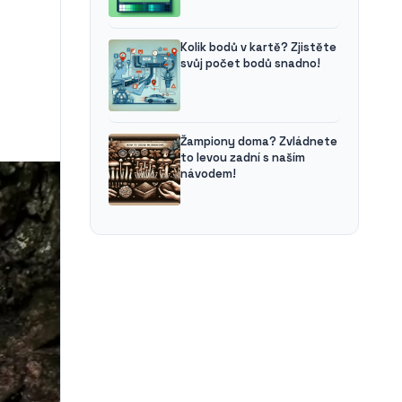
Kolik bodů v kartě? Zjistěte
svůj počet bodů snadno!
Žampiony doma? Zvládnete
to levou zadní s naším
návodem!