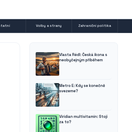
tatní
Volby a strany
Zahraniční politika
Vlasta Rédl: Česká ikona s
neobyčejným příběhem
Metro E: Kdy se konečně
svezeme?
Viridian multivitamin: Stojí
za to?