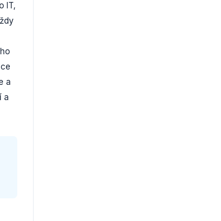
o IT,
Vždy
ého
ace
e a
í a