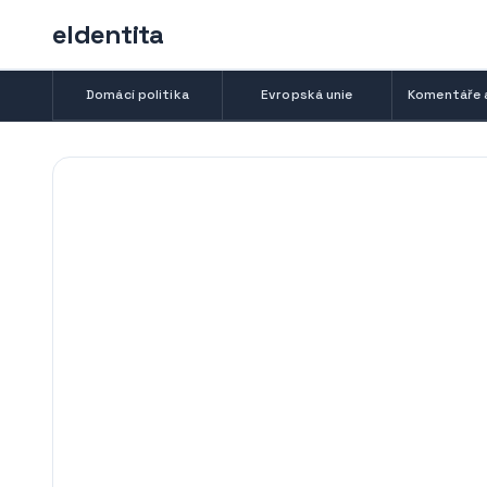
eIdentita
Domácí politika
Evropská unie
Komentáře 