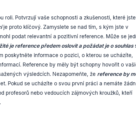
u roli. Potvrzují vaše schopnosti a zkušenosti, které jste
í
je proto klíčový. Zamyslete se nad tím, s kým jste v
ohl podat relevantní a pozitivní reference. Může se jed
žité je reference předem oslovit a požádat je o souhlas
m poskytněte informace o pozici, o kterou se ucházíte,
 informací. Reference by měly být schopny hovořit o vaš
osažených výsledcích. Nezapomeňte, že
reference by m
í let. Pokud se ucházíte o svou první práci a nemáte žád
od profesorů nebo vedoucích zájmových kroužků, kteří
.