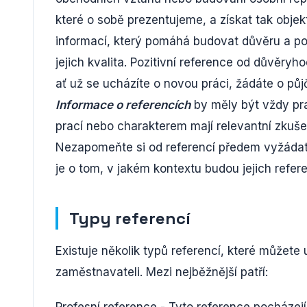
které o sobě prezentujeme, a získat tak objek
informací, který pomáhá budovat důvěru a posi
jejich kvalita. Pozitivní reference od důvěr
ať už se ucházíte o novou práci, žádáte o půj
Informace o referencích
by měly být vždy pra
prací nebo charakterem mají relevantní zkuše
Nezapomeňte si od referencí předem vyžádat 
je o tom, v jakém kontextu budou jejich refer
Typy referencí
Existuje několik typů referencí, které můžet
zaměstnavateli. Mezi nejběžnější patří:
Profesní reference - Tyto reference pocházej