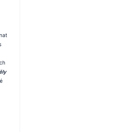
nat
s
ich
ěly
né