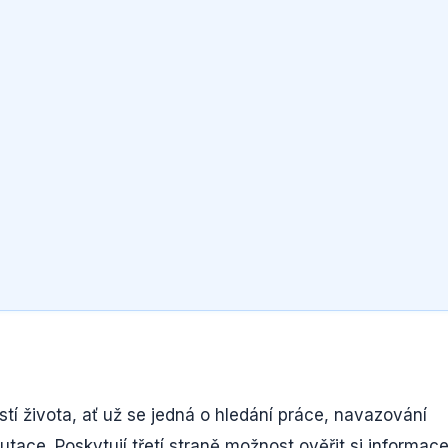
tí života, ať už se jedná o hledání práce, navazování
ace. Poskytují třetí straně možnost ověřit si informace