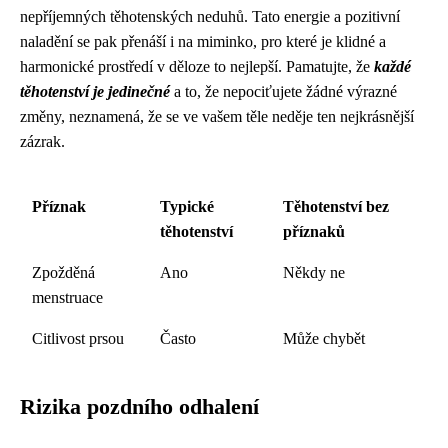
nepříjemných těhotenských neduhů. Tato energie a pozitivní
naladění se pak přenáší i na miminko, pro které je klidné a
harmonické prostředí v děloze to nejlepší. Pamatujte, že
každé
těhotenství je jedinečné
a to, že nepociťujete žádné výrazné
změny, neznamená, že se ve vašem těle neděje ten nejkrásnější
zázrak.
Příznak
Typické
Těhotenství bez
těhotenství
příznaků
Zpožděná
Ano
Někdy ne
menstruace
Citlivost prsou
Často
Může chybět
Rizika pozdního odhalení