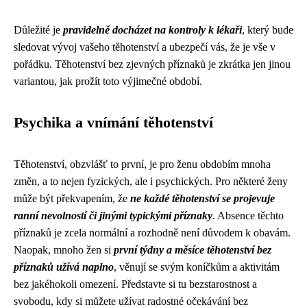
Důležité je
pravidelně docházet na kontroly k lékaři
, který bude
sledovat vývoj vašeho těhotenství a ubezpečí vás, že je vše v
pořádku. Těhotenství bez zjevných příznaků je zkrátka jen jinou
variantou, jak prožít toto výjimečné období.
Psychika a vnímání těhotenství
Těhotenství, obzvlášť to první, je pro ženu obdobím mnoha
změn, a to nejen fyzických, ale i psychických. Pro některé ženy
může být překvapením, že
ne každé těhotenství se projevuje
ranní nevolností či jinými typickými příznaky
. Absence těchto
příznaků je zcela normální a rozhodně není důvodem k obavám.
Naopak, mnoho žen si
první týdny a měsíce těhotenství bez
příznaků užívá naplno
, věnují se svým koníčkům a aktivitám
bez jakéhokoli omezení. Představte si tu bezstarostnost a
svobodu, kdy si můžete užívat radostné očekávání bez