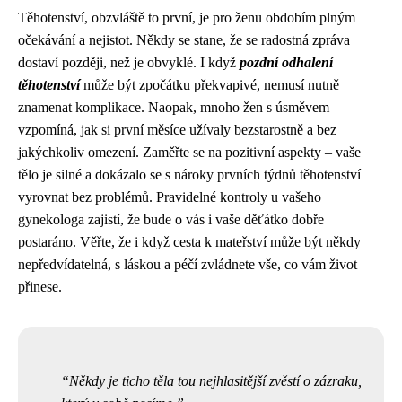
Těhotenství, obzvláště to první, je pro ženu obdobím plným
očekávání a nejistot. Někdy se stane, že se radostná zpráva
dostaví později, než je obvyklé. I když
pozdní odhalení
těhotenství
může být zpočátku překvapivé, nemusí nutně
znamenat komplikace. Naopak, mnoho žen s úsměvem
vzpomíná, jak si první měsíce užívaly bezstarostně a bez
jakýchkoliv omezení. Zaměřte se na pozitivní aspekty – vaše
tělo je silné a dokázalo se s nároky prvních týdnů těhotenství
vyrovnat bez problémů. Pravidelné kontroly u vašeho
gynekologa zajistí, že bude o vás i vaše děťátko dobře
postaráno. Věřte, že i když cesta k mateřství může být někdy
nepředvídatelná, s láskou a péčí zvládnete vše, co vám život
přinese.
Někdy je ticho těla tou nejhlasitější zvěstí o zázraku,