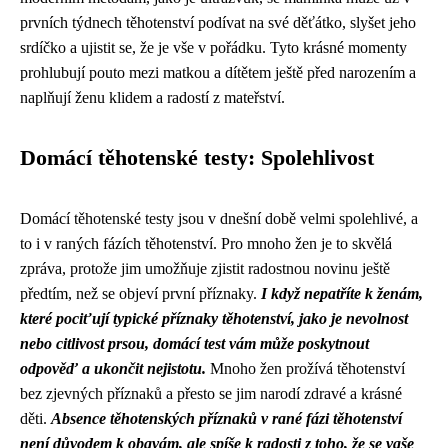
prvních týdnech těhotenství podívat na své děťátko, slyšet jeho
srdíčko a ujistit se, že je vše v pořádku. Tyto krásné momenty
prohlubují pouto mezi matkou a dítětem ještě před narozením a
naplňují ženu klidem a radostí z mateřství.
Domácí těhotenské testy: Spolehlivost
Domácí těhotenské testy jsou v dnešní době velmi spolehlivé, a
to i v raných fázích těhotenství. Pro mnoho žen je to skvělá
zpráva, protože jim umožňuje zjistit radostnou novinu ještě
předtím, než se objeví první příznaky.
I když nepatříte k ženám,
které pociťují typické příznaky těhotenství, jako je nevolnost
nebo citlivost prsou, domácí test vám může poskytnout
odpověď a ukončit nejistotu.
Mnoho žen prožívá těhotenství
bez zjevných příznaků a přesto se jim narodí zdravé a krásné
děti.
Absence těhotenských příznaků v rané fázi těhotenství
není důvodem k obavám, ale spíše k radosti z toho, že se vaše