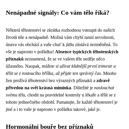
Nenápadné signály: Co vám tělo říká?
Některá těhotenství se zkrátka rozhodnou vstoupit do našich
životů tiše a nenápadně. Možná vám chybí ranní nevolnosti,
únava vás obchází a vaše chuť k jídlu zůstává nezměněná. To
vše je naprosto v pořádku!
Absence typických těhotenských
příznaků
neznamená, že se ve vašem těle neděje něco
úžasného. Naopak,
můžete si užívat klidnější první trimestr a
těšit se z rostoucího bříška, až přijde ten správný čas
. Mnoho
žen prožívá těhotenství bez výrazných příznaků a
zdravě
přivedou na svět krásná miminka
. Důležité je
naslouchat
svému tělu
, chodit na pravidelné kontroly u lékaře a těšit se z
tohoto jedinečného období. Pamatujte, že každé těhotenství je
jiné a i to vaše je naprosto v pořádku takové, jaké je.
Hormonální bouře bez příznaků