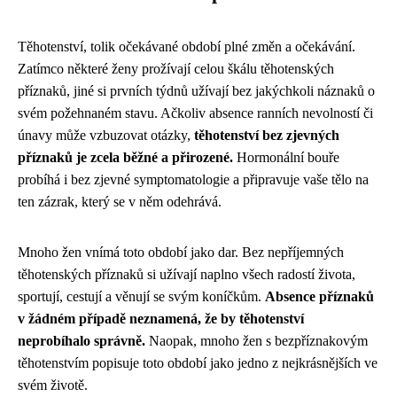
Těhotenství, tolik očekávané období plné změn a očekávání.
Zatímco některé ženy prožívají celou škálu těhotenských
příznaků, jiné si prvních týdnů užívají bez jakýchkoli náznaků o
svém požehnaném stavu. Ačkoliv absence ranních nevolností či
únavy může vzbuzovat otázky,
těhotenství bez zjevných
příznaků je zcela běžné a přirozené.
Hormonální bouře
probíhá i bez zjevné symptomatologie a připravuje vaše tělo na
ten zázrak, který se v něm odehrává.
Mnoho žen vnímá toto období jako dar. Bez nepříjemných
těhotenských příznaků si užívají naplno všech radostí života,
sportují, cestují a věnují se svým koníčkům.
Absence příznaků
v žádném případě neznamená, že by těhotenství
neprobíhalo správně.
Naopak, mnoho žen s bezpříznakovým
těhotenstvím popisuje toto období jako jedno z nejkrásnějších ve
svém životě.