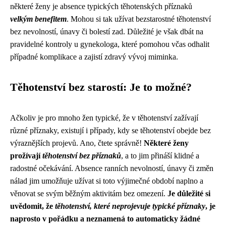
některé ženy je absence typických těhotenských příznaků
velkým benefitem
. Mohou si tak užívat bezstarostné těhotenství
bez nevolností, únavy či bolestí zad. Důležité je však dbát na
pravidelné kontroly u gynekologa, které pomohou včas odhalit
případné komplikace a zajistí zdravý vývoj miminka.
Těhotenství bez starostí: Je to možné?
Ačkoliv je pro mnoho žen typické, že v těhotenství zažívají
různé příznaky, existují i případy, kdy se těhotenství obejde bez
výraznějších projevů. Ano, čtete správně!
Některé ženy
prožívají
těhotenství bez příznaků
, a to jim přináší klidné a
radostné očekávání. Absence ranních nevolností, únavy či změn
nálad jim umožňuje užívat si toto výjimečné období naplno a
věnovat se svým běžným aktivitám bez omezení.
Je důležité si
uvědomit, že
těhotenství, které neprojevuje typické příznaky
, je
naprosto v pořádku a neznamená to automaticky žádné