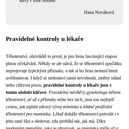
který v sobě nosíme.
Hana Nováková
Pravidelné kontroly u lékaře
Těhotenství, obzvláště to první, je pro ženu fascinující etapou
plnou očekávání. Někdy se ale stává, že se těhotenství zpočátku
neprojevuje typickými příznaky, a tak si ho žena nemusí hned
uvědomovat. I když se nedostaví ranní nevolnosti, změny nálad
nebo citlivost prsou,
pravidelné kontroly u lékaře jsou v
tomto období klíčové
.
Pravidelné návštěvy gynekologa během
těhotenství, ať už s příznaky nebo bez nich, jsou tou nejlepší
cestou, jak zajistit zdravý vývoj miminka a klidné prožívání
těhotenství pro maminku.
Lékař dokáže těhotenství potvrdit i v
jeho rané fázi a sledovat, zda probíhá tak, jak má. Díky
moderním metodám, jako je ultrazvuk, se maminka může už v