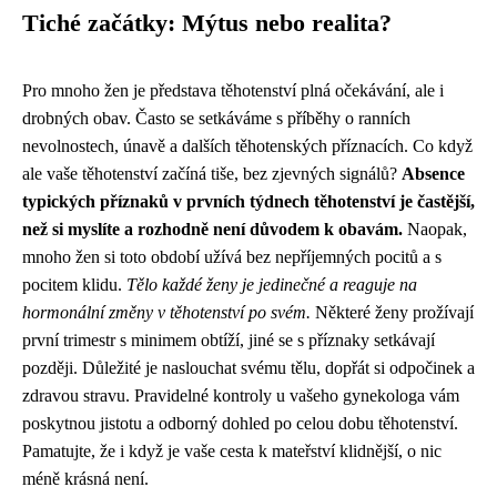
Tiché začátky: Mýtus nebo realita?
Pro mnoho žen je představa těhotenství plná očekávání, ale i
drobných obav. Často se setkáváme s příběhy o ranních
nevolnostech, únavě a dalších těhotenských příznacích. Co když
ale vaše těhotenství začíná tiše, bez zjevných signálů?
Absence
typických příznaků v prvních týdnech těhotenství je častější,
než si myslíte a rozhodně není důvodem k obavám.
Naopak,
mnoho žen si toto období užívá bez nepříjemných pocitů a s
pocitem klidu.
Tělo každé ženy je jedinečné a reaguje na
hormonální změny v těhotenství po svém.
Některé ženy prožívají
první trimestr s minimem obtíží, jiné se s příznaky setkávají
později. Důležité je naslouchat svému tělu, dopřát si odpočinek a
zdravou stravu. Pravidelné kontroly u vašeho gynekologa vám
poskytnou jistotu a odborný dohled po celou dobu těhotenství.
Pamatujte, že i když je vaše cesta k mateřství klidnější, o nic
méně krásná není.