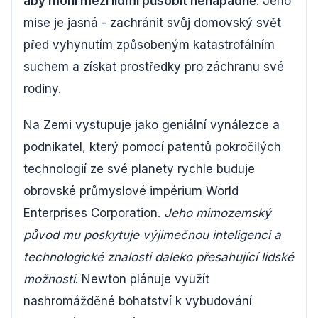
aby mohl mezi lidmi působit nenápadně
. Jeho
mise je jasná - zachránit svůj domovský svět
před vyhynutím způsobeným katastrofálním
suchem a získat prostředky pro záchranu své
rodiny.
Na Zemi vystupuje jako geniální vynálezce a
podnikatel, který pomocí patentů pokročilých
technologií ze své planety rychle buduje
obrovské průmyslové impérium World
Enterprises Corporation.
Jeho mimozemský
původ mu poskytuje výjimečnou inteligenci a
technologické znalosti daleko přesahující lidské
možnosti
. Newton plánuje využít
nashromážděné bohatství k vybudování