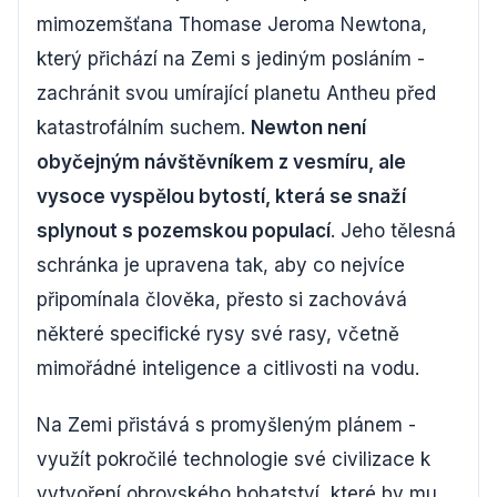
mimozemšťana Thomase Jeroma Newtona,
který přichází na Zemi s jediným posláním -
zachránit svou umírající planetu Antheu před
katastrofálním suchem.
Newton není
obyčejným návštěvníkem z vesmíru, ale
vysoce vyspělou bytostí, která se snaží
splynout s pozemskou populací
. Jeho tělesná
schránka je upravena tak, aby co nejvíce
připomínala člověka, přesto si zachovává
některé specifické rysy své rasy, včetně
mimořádné inteligence a citlivosti na vodu.
Na Zemi přistává s promyšleným plánem -
využít pokročilé technologie své civilizace k
vytvoření obrovského bohatství, které by mu