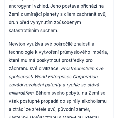
androgynní vzhled. Jeho postava přichází na
Zemi z umírající planety s cílem zachránit svůj
druh před vyhynutím způsobeným
katastrofálním suchem.
Newton využívá své pokročilé znalosti a
technologie k vytvoření průmyslového impéria,
které mu má poskytnout prostředky pro
záchranu své civilizace.
Prostřednictvím své
společnosti World Enterprises Corporation
zavádí revoluční patenty a rychle se stává
miliardářem
. Během svého pobytu na Zemi se
však postupně propadá do spirály alkoholismu
a ztrácí ze zřetele svůj původní záměr,
částečně i kvůli vztahu s Mary-Lou, kterou