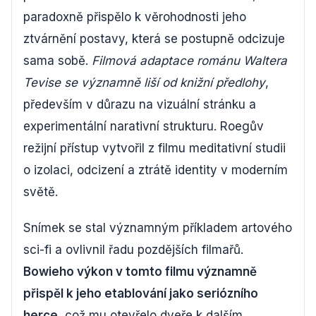
paradoxně přispělo k věrohodnosti jeho
ztvárnění postavy, která se postupně odcizuje
sama sobě.
Filmová adaptace románu Waltera
Tevise se významně liší od knižní předlohy
,
především v důrazu na vizuální stránku a
experimentální narativní strukturu. Roegův
režijní přístup vytvořil z filmu meditativní studii
o izolaci, odcizení a ztrátě identity v moderním
světě.
Snímek se stal významným příkladem artového
sci-fi a ovlivnil řadu pozdějších filmařů.
Bowieho výkon v tomto filmu významně
přispěl k jeho etablování jako seriózního
herce
, což mu otevřelo dveře k dalším