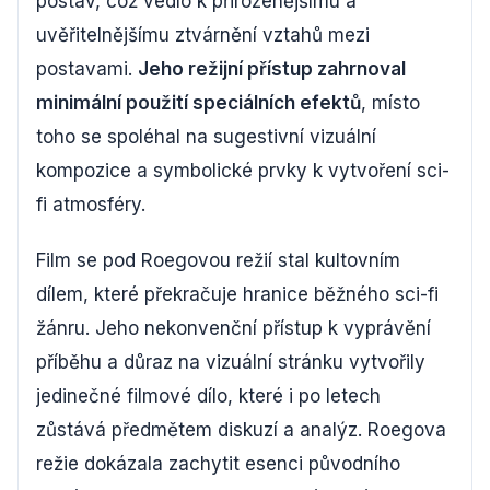
postav, což vedlo k přirozenějšímu a
uvěřitelnějšímu ztvárnění vztahů mezi
postavami.
Jeho režijní přístup zahrnoval
minimální použití speciálních efektů
, místo
toho se spoléhal na sugestivní vizuální
kompozice a symbolické prvky k vytvoření sci-
fi atmosféry.
Film se pod Roegovou režií stal kultovním
dílem, které překračuje hranice běžného sci-fi
žánru. Jeho nekonvenční přístup k vyprávění
příběhu a důraz na vizuální stránku vytvořily
jedinečné filmové dílo, které i po letech
zůstává předmětem diskuzí a analýz. Roegova
režie dokázala zachytit esenci původního