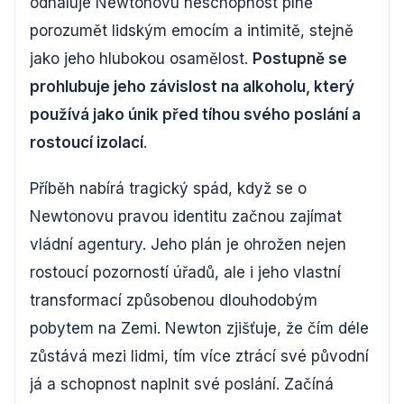
odhaluje Newtonovu neschopnost plně
porozumět lidským emocím a intimitě, stejně
jako jeho hlubokou osamělost.
Postupně se
prohlubuje jeho závislost na alkoholu, který
používá jako únik před tíhou svého poslání a
rostoucí izolací
.
Příběh nabírá tragický spád, když se o
Newtonovu pravou identitu začnou zajímat
vládní agentury. Jeho plán je ohrožen nejen
rostoucí pozorností úřadů, ale i jeho vlastní
transformací způsobenou dlouhodobým
pobytem na Zemi. Newton zjišťuje, že čím déle
zůstává mezi lidmi, tím více ztrácí své původní
já a schopnost naplnit své poslání. Začíná