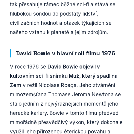
tak přesahuje rámec běžné sci-fi a stává se
hlubokou sondou do podstaty lidství,
civilizačních hodnot a otázek týkajících se
našeho vztahu k planetě a jejím zdrojům.
David Bowie v hlavní roli filmu 1976
V roce 1976 se
David Bowie objevil v
kultovním sci-fi snímku Muž, který spadl na
Zem
v režii Nicolase Roega. Jeho ztvárnění
mimozemšťana Thomase Jeroma Newtona se
stalo jedním z nejvýraznějších momentů jeho
herecké kariéry. Bowie v tomto filmu předvedl
mimořádně přesvědčivý výkon, který dokonale
využil jeho přirozenou éterickou povahu a