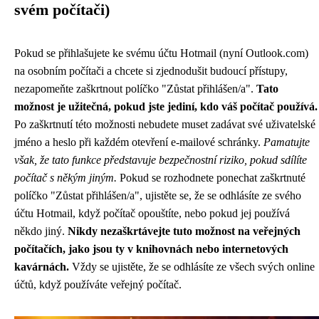
svém počítači)
Pokud se přihlašujete ke svému účtu Hotmail (nyní Outlook.com)
na osobním počítači a chcete si zjednodušit budoucí přístupy,
nezapomeňte zaškrtnout políčko "Zůstat přihlášen/a".
Tato
možnost je užitečná, pokud jste jediní, kdo váš počítač používá.
Po zaškrtnutí této možnosti nebudete muset zadávat své uživatelské
jméno a heslo při každém otevření e-mailové schránky.
Pamatujte
však, že tato funkce představuje bezpečnostní riziko, pokud sdílíte
počítač s někým jiným.
Pokud se rozhodnete ponechat zaškrtnuté
políčko "Zůstat přihlášen/a", ujistěte se, že se odhlásíte ze svého
účtu Hotmail, když počítač opouštíte, nebo pokud jej používá
někdo jiný.
Nikdy nezaškrtávejte tuto možnost na veřejných
počítačích, jako jsou ty v knihovnách nebo internetových
kavárnách.
Vždy se ujistěte, že se odhlásíte ze všech svých online
účtů, když používáte veřejný počítač.