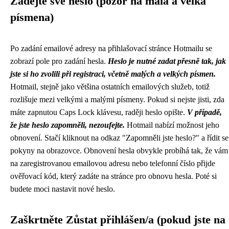
Zadejte své heslo (pozor na malá a velká
písmena)
Po zadání emailové adresy na přihlašovací stránce Hotmailu se
zobrazí pole pro zadání hesla.
Heslo je nutné zadat přesně tak, jak
jste si ho zvolili při registraci, včetně malých a velkých písmen.
Hotmail, stejně jako většina ostatních emailových služeb, totiž
rozlišuje mezi velkými a malými písmeny. Pokud si nejste jisti, zda
máte zapnutou Caps Lock klávesu, raději heslo opište.
V případě,
že jste heslo zapomněli, nezoufejte.
Hotmail nabízí možnost jeho
obnovení. Stačí kliknout na odkaz "Zapomněli jste heslo?" a řídit se
pokyny na obrazovce. Obnovení hesla obvykle probíhá tak, že vám
na zaregistrovanou emailovou adresu nebo telefonní číslo přijde
ověřovací kód, který zadáte na stránce pro obnovu hesla. Poté si
budete moci nastavit nové heslo.
Zaškrtněte Zůstat přihlášen/a (pokud jste na