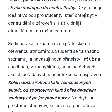
Dejvic, pár kroků od ČVUT a VŠE, a zároveň je
skvěle dostupná do centra Prahy.
Díky tomu je
ideální volbou pro studenty, kteří chtějí být v
centru dění a zároveň si užít klidnější
atmosféru mimo rušné centrum.
Sedmnáctka je známá svou přátelskou a
otevřenou atmosférou. Studenti se tu snadno
seznamují a navazují nová přátelství, ať už na
chodbách, v kuchyňkách, nebo na četných
akcích pořádaných studentskou samosprávou.
Kolej nabízí širokou škálu volnočasových
aktivit, od sportovních klubů přes divadelní
soubory až po jazykové kurzy.
Nechybí ani
prostorné studovny, knihovna a počítačová