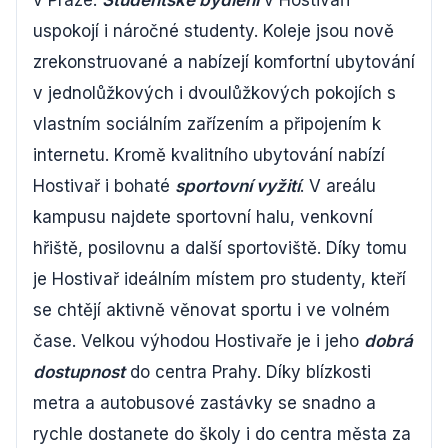
v Praze.
Studentské bydlení
v Hostivaři
uspokojí i náročné studenty. Koleje jsou nově
zrekonstruované a nabízejí komfortní ubytování
v jednolůžkových i dvoulůžkových pokojích s
vlastním sociálním zařízením a připojením k
internetu. Kromě kvalitního ubytování nabízí
Hostivař i bohaté
sportovní vyžití
. V areálu
kampusu najdete sportovní halu, venkovní
hřiště, posilovnu a další sportoviště. Díky tomu
je Hostivař ideálním místem pro studenty, kteří
se chtějí aktivně věnovat sportu i ve volném
čase. Velkou výhodou Hostivaře je i jeho
dobrá
dostupnost
do centra Prahy. Díky blízkosti
metra a autobusové zastávky se snadno a
rychle dostanete do školy i do centra města za