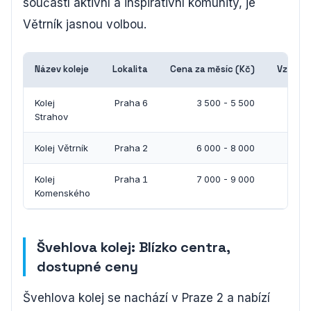
součástí aktivní a inspirativní komunity, je
Větrník jasnou volbou.
Název koleje
Lokalita
Cena za měsíc (Kč)
Vzdálen
Kolej
Praha 6
3 500 - 5 500
Strahov
Kolej Větrník
Praha 2
6 000 - 8 000
Kolej
Praha 1
7 000 - 9 000
Komenského
Švehlova kolej: Blízko centra,
dostupné ceny
Švehlova kolej se nachází v Praze 2 a nabízí