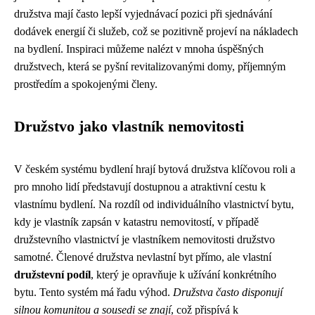
družstva mají často lepší vyjednávací pozici při sjednávání
dodávek energií či služeb, což se pozitivně projeví na nákladech
na bydlení. Inspiraci můžeme nalézt v mnoha úspěšných
družstvech, která se pyšní revitalizovanými domy, příjemným
prostředím a spokojenými členy.
Družstvo jako vlastník nemovitosti
V českém systému bydlení hrají bytová družstva klíčovou roli a
pro mnoho lidí představují dostupnou a atraktivní cestu k
vlastnímu bydlení. Na rozdíl od individuálního vlastnictví bytu,
kdy je vlastník zapsán v katastru nemovitostí, v případě
družstevního vlastnictví je vlastníkem nemovitosti družstvo
samotné. Členové družstva nevlastní byt přímo, ale vlastní
družstevní podíl
, který je opravňuje k užívání konkrétního
bytu. Tento systém má řadu výhod.
Družstva často disponují
silnou komunitou a sousedi se znají
, což přispívá k