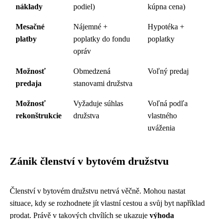
náklady
podiel)
kúpna cena)
Mesačné
Nájemné +
Hypotéka +
platby
poplatky do fondu
poplatky
opráv
Možnosť
Obmedzená
Voľný predaj
predaja
stanovami družstva
Možnosť
Vyžaduje súhlas
Voľná podľa
rekonštrukcie
družstva
vlastného
uváženia
Zánik členství v bytovém družstvu
Členství v bytovém družstvu netrvá věčně. Mohou nastat
situace, kdy se rozhodnete jít vlastní cestou a svůj byt například
prodat. Právě v takových chvílích se ukazuje
výhoda