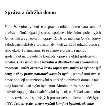
Správa a údržba domu
V družstevním bydlení se o správu a údržbu domu stará samotné
družstvo, čímž odpadají starosti spojené s hledáním spolehlivých
řemesníků a vyřizováním oprav. Družstvo má uzavřené smlouvy
s dodavateli služeb a profesionály, kteří zajišťují údržbu domu a
jeho okolí. To znamená, že se členové družstva mohou
spolehnout na pravidelné kontroly, opravy a úklid společných
prostor.
Díky úsporám z rozsahu a dlouhodobým smlouvám s
dodavateli může družstvo často zajistit tyto služby za výhodnější
ceny, než by platili jednotliví vlastníci bytů.
Členové družstva se
navíc podílejí na rozhodování o údržbě a opravách domu, a tak
mají kontrolu nad svým bydlením. Mnoho družstev se také
aktivně zapojuje do zkvalitňování bydlení, například zateplením
domu, revitalizací společných prostor nebo budováním dětských
hřišť.
Tyto investice nejen zvyšují komfort bydlení, ale také