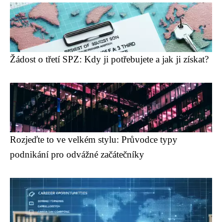
Žádost o třetí SPZ: Kdy ji potřebujete a jak ji získat?
Rozjeďte to ve velkém stylu: Průvodce typy
podnikání pro odvážné začátečníky