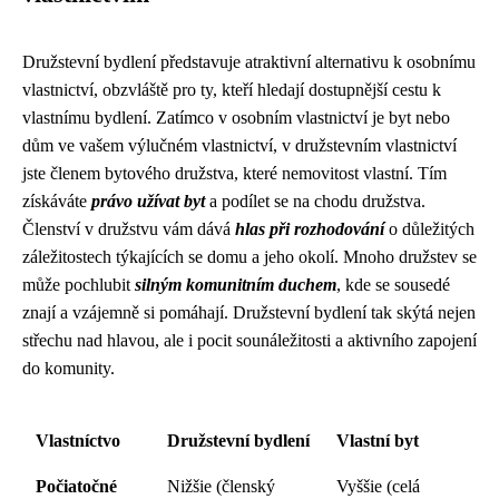
Družstevní bydlení představuje atraktivní alternativu k osobnímu
vlastnictví, obzvláště pro ty, kteří hledají dostupnější cestu k
vlastnímu bydlení. Zatímco v osobním vlastnictví je byt nebo
dům ve vašem výlučném vlastnictví, v družstevním vlastnictví
jste členem bytového družstva, které nemovitost vlastní. Tím
získáváte
právo užívat byt
a podílet se na chodu družstva.
Členství v družstvu vám dává
hlas při rozhodování
o důležitých
záležitostech týkajících se domu a jeho okolí. Mnoho družstev se
může pochlubit
silným komunitním duchem
, kde se sousedé
znají a vzájemně si pomáhají. Družstevní bydlení tak skýtá nejen
střechu nad hlavou, ale i pocit sounáležitosti a aktivního zapojení
do komunity.
Vlastníctvo
Družstevní bydlení
Vlastní byt
Počiatočné
Nižšie (členský
Vyššie (celá