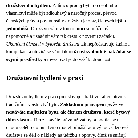
družstevního bydlení
. Zatímco prodej bytu do osobního
vlastnictví může být zdlouhavý a náročný proces, převod
členských práv a povinností v družstvu je obvykle
rychlejší a
jednodušší
. Družstvo vám v tomto procesu může být
nápomocné a usnadnit vám tak cestu k novému začátku.
Ukončení členství v bytovém družstvu
tak nepředstavuje žádnou
komplikaci a otevírá se vám tak možnost
svobodně nakládat se
svými prostředky
a investovat je do vaší budoucnosti.
Družstevní bydlení v praxi
Družstevní bydlení v praxi představuje atraktivní alternativu k
tradičnímu vlastnictví bytu.
Základním principem je, že se
nestáváte majitelem bytu, ale členem družstva, které bytový
dům vlastní.
Tím získáváte právo užívat byt a podílet se na
chodu celého domu. Tento model přináší řadu výhod. Členové
družstva se dělí o náklady na údržbu a opravy, čímž se snižují