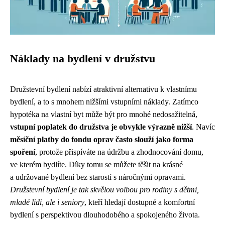
Náklady na bydlení v družstvu
Družstevní bydlení nabízí atraktivní alternativu k vlastnímu
bydlení, a to s mnohem nižšími vstupními náklady. Zatímco
hypotéka na vlastní byt může být pro mnohé nedosažitelná,
vstupní poplatek do družstva je obvykle výrazně nižší
. Navíc
měsíční platby do fondu oprav často slouží jako forma
spoření
, protože přispíváte na údržbu a zhodnocování domu,
ve kterém bydlíte. Díky tomu se můžete těšit na krásné
a udržované bydlení bez starostí s náročnými opravami.
Družstevní bydlení je tak skvělou volbou pro rodiny s dětmi,
mladé lidi, ale i seniory
, kteří hledají dostupné a komfortní
bydlení s perspektivou dlouhodobého a spokojeného života.