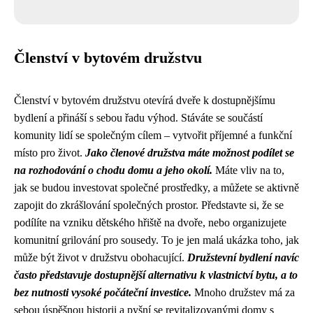
Členství v bytovém družstvu
Členství v bytovém družstvu otevírá dveře k dostupnějšímu
bydlení a přináší s sebou řadu výhod. Stáváte se součástí
komunity lidí se společným cílem – vytvořit příjemné a funkční
místo pro život.
Jako členové družstva máte možnost podílet se
na rozhodování o chodu domu a jeho okolí.
Máte vliv na to,
jak se budou investovat společné prostředky, a můžete se aktivně
zapojit do zkrášlování společných prostor. Představte si, že se
podílíte na vzniku dětského hřiště na dvoře, nebo organizujete
komunitní grilování pro sousedy. To je jen malá ukázka toho, jak
může být život v družstvu obohacující.
Družstevní bydlení navíc
často představuje dostupnější alternativu k vlastnictví bytu, a to
bez nutnosti vysoké počáteční investice.
Mnoho družstev má za
sebou úspěšnou historii a pyšní se revitalizovanými domy s