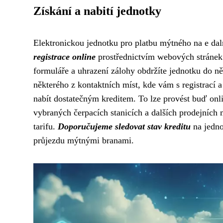
Získání a nabití jednotky
Elektronickou jednotku pro platbu mýtného na e daln
registrace online
prostřednictvím webových stránek 
formuláře a uhrazení zálohy obdržíte jednotku do n
některého z kontaktních míst, kde vám s registrací a
nabít dostatečným kreditem. To lze provést buď onl
vybraných čerpacích stanicích a dalších prodejních m
tarifu.
Doporučujeme sledovat stav kreditu
na jedno
průjezdu mýtnými branami.