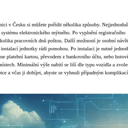
ici v Česku si můžete pořídit několika způsoby. Nejjednoduš
systému elektronického mýtného. Po vyplnění registračního
ěkolika pracovních dnů poštou. Další možností je osobní návš
 instalací jednotky rádi pomohou. Po instalaci je nutné jednot
ine platební kartou, převodem z bankovního účtu, nebo hotov
ístech. Minimální výše nabití se liší dle typu vozidla a zvol
tce a včas ji dobíjet, abyste se vyhnuli případným komplikac