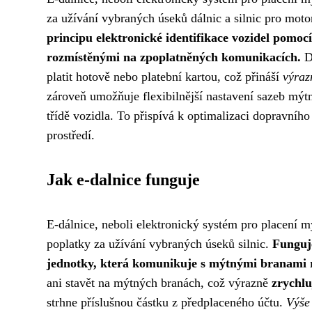
za užívání vybraných úseků dálnic a silnic pro moto
principu elektronické identifikace vozidel pomo
rozmístěnými na zpoplatněných komunikacích.
Dí
platit hotově nebo platební kartou, což přináší
výra
zároveň umožňuje flexibilnější nastavení sazeb mýt
třídě vozidla. To přispívá k optimalizaci dopravníh
prostředí.
Jak e-dalnice funguje
E-dálnice, neboli elektronický systém pro placení m
poplatky za užívání vybraných úseků silnic.
Funguje
jednotky, která komunikuje s mýtnými branami 
ani stavět na mýtných branách, což výrazně
zrychlu
strhne příslušnou částku z předplaceného účtu.
Výše 