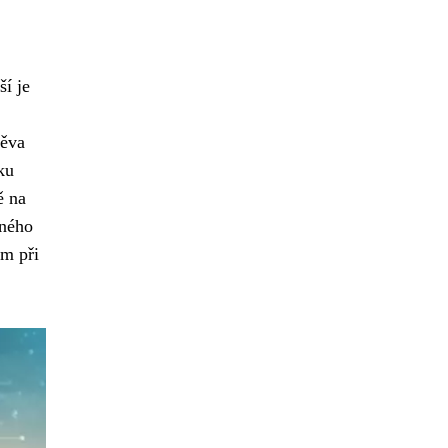
ší je
těva
ku
ě na
eného
ím při