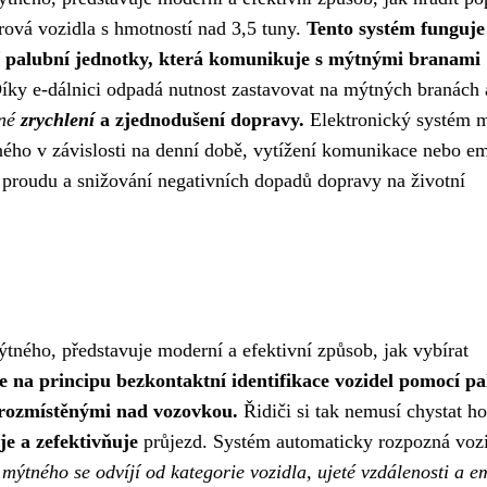
rová vozidla s hmotností nad 3,5 tuny.
Tento systém funguje
cí palubní jednotky, která komunikuje s mýtnými branami
ky e-dálnici odpadá nutnost zastavovat na mýtných branách 
zné
zrychlení
a zjednodušení dopravy.
Elektronický systém 
ného v závislosti na denní době, vytížení komunikace nebo em
o proudu a snižování negativních dopadů dopravy na životní
ýtného, představuje moderní a efektivní způsob, jak vybírat
 na principu bezkontaktní identifikace vozidel pomocí pa
rozmístěnými nad vozovkou.
Řidiči si tak nemusí chystat ho
je a zefektivňuje
průjezd. Systém automaticky rozpozná vozi
mýtného se odvíjí od kategorie vozidla, ujeté vzdálenosti a e