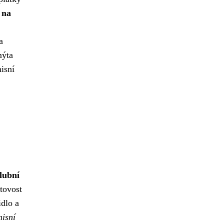
 na
a
mýta
isní
lubní
tovost
dlo a
misní