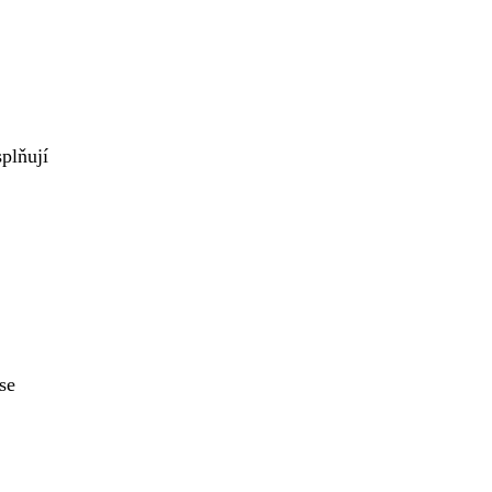
plňují
se