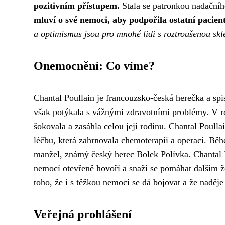
pozitivním přístupem.
Stala se patronkou nadačníh
mluví o své nemoci, aby podpořila ostatní pacient
a optimismus jsou pro mnohé lidi s roztroušenou skl
Onemocnění: Co víme?
Chantal Poullain je francouzsko-česká herečka a spis
však potýkala s vážnými zdravotními problémy. V ro
šokovala a zasáhla celou její rodinu. Chantal Poulla
léčbu, která zahrnovala chemoterapii a operaci. Běhe
manžel, známý český herec Bolek Polívka. Chantal Po
nemocí otevřeně hovoří a snaží se pomáhat dalším že
toho, že i s těžkou nemocí se dá bojovat a že naděje
Veřejná prohlášení