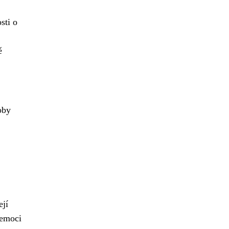
sti o
ě
oby
ejí
nemoci