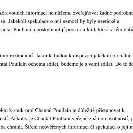
t zdravotních informací nemůžeme zveřejňovat žádné podrobno
su. Jakékoli spekulace o její nemoci by byly neetické a
ntal Poullain a poskytnout jí prostor a klid, které v této dob
toto rozhodnutí. Jakmile budou k dispozici jakékoli oficiální
tal Poullain ochotna sdílet, budeme je s vámi sdílet. Do té d
ktu k soukromí Chantal Poullain je důležité přistupovat k
ostí. Ačkoliv je Chantal Poullain veřejně známou osobností, j
eba chránit. Šíření neověřených informací či spekulací o její 