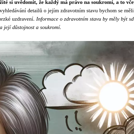
žité si uvědomit, že každý má právo na soukromí, a to vče
vyhledávání detailů o jejím zdravotním stavu bychom se měli
 brzké uzdravení.
Informace o zdravotním stavu by měly být sd
 její důstojnost a soukromí.