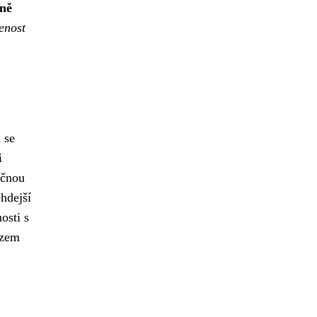
jně
řenost
 se
i
očnou
ehdejší
osti s
azem