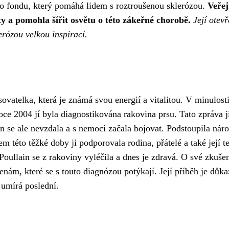
o fondu, který pomáhá lidem s roztroušenou sklerózou.
Veře
y a pomohla šířit osvětu o této zákeřné chorobě.
Její otev
erózou velkou inspirací.
ovatelka, která je známá svou energií a vitalitou. V minulosti
ce 2004 jí byla diagnostikována rakovina prsu. Tato zpráva j
in se ale nevzdala a s nemocí začala bojovat. Podstoupila nár
m této těžké doby ji podporovala rodina, přátelé a také její t
ullain se z rakoviny vyléčila a dnes je zdravá. O své zkušen
nám, které se s touto diagnózou potýkají. Její příběh je důk
 umírá poslední.