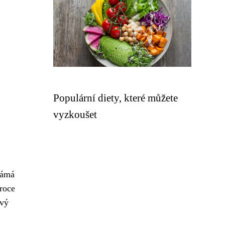
Populární diety, které můžete
vyzkoušet
námá
 roce
ový