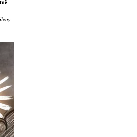
tně
íleny