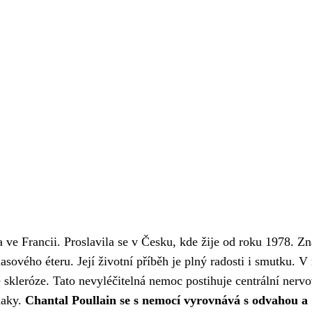
a ve Francii. Proslavila se v Česku, kde žije od roku 1978. Z
asového éteru. Její životní příběh je plný radosti i smutku. V
 skleróze. Tato nevyléčitelná nemoc postihuje centrální nerv
naky.
Chantal Poullain se s nemocí vyrovnává s odvahou a