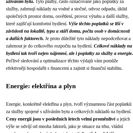
užíváním bytu.
Tyto platby, často označované jako poplatky za
služby, zahrnují náklady na vodné a stočné, odvoz odpadu, úklid
společných prostor domu, osvětlení, provoz výtahu a další služby,
které zajišťují komfortní bydlení.
Výše těchto poplatků se liší v
závislosti na lokalitě, typu a stáří domu, počtu osob v domácnosti
a dalších faktorech.
Je proto důležité tyto náklady nepodceňovat a
zahrnout je do celkového rozpočtu na bydlení.
Celkové náklady na
bydlení tak tvoří nejen nájemné, ale i poplatky za služby a energie.
Pečlivé sledování a optimalizace těchto výdajů vám pomůže
efektivněji hospodařit s financemi a zajistit si finanční stabilitu.
Energie: elektřina a plyn
Energie, konkrétně elektřina a plyn, tvoří významnou část poplatků
za služby spojené s užíváním bytu a celkových nákladů na bydlení.
Ceny energií jsou v posledních letech velmi proměnlivé
a jejich
výše se odvíjí od mnoha faktorů, jako je situace na trhu, vládní