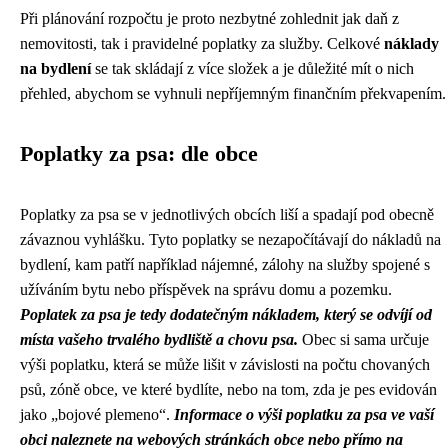
Při plánování rozpočtu je proto nezbytné zohlednit jak daň z
nemovitosti, tak i pravidelné poplatky za služby. Celkové
náklady
na bydlení
se tak skládají z více složek a je důležité mít o nich
přehled, abychom se vyhnuli nepříjemným finančním překvapením.
Poplatky za psa: dle obce
Poplatky za psa se v jednotlivých obcích liší a spadají pod obecně
závaznou vyhlášku. Tyto poplatky se nezapočítávají do nákladů na
bydlení, kam patří například nájemné, zálohy na služby spojené s
užíváním bytu nebo příspěvek na správu domu a pozemku.
Poplatek za psa je tedy dodatečným nákladem, který se odvíjí od
místa vašeho trvalého bydliště a chovu psa.
Obec si sama určuje
výši poplatku, která se může lišit v závislosti na počtu chovaných
psů, zóně obce, ve které bydlíte, nebo na tom, zda je pes evidován
jako „bojové plemeno“.
Informace o výši poplatku za psa ve vaší
obci naleznete na webových stránkách obce nebo přímo na