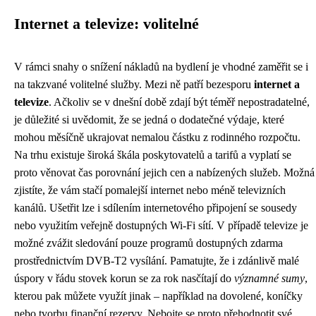
Internet a televize: volitelné
V rámci snahy o snížení nákladů na bydlení je vhodné zaměřit se i
na takzvané volitelné služby. Mezi ně patří bezesporu
internet a
televize
. Ačkoliv se v dnešní době zdají být téměř nepostradatelné,
je důležité si uvědomit, že se jedná o dodatečné výdaje, které
mohou měsíčně ukrajovat nemalou částku z rodinného rozpočtu.
Na trhu existuje široká škála poskytovatelů a tarifů a vyplatí se
proto věnovat čas porovnání jejich cen a nabízených služeb. Možná
zjistíte, že vám stačí pomalejší internet nebo méně televizních
kanálů. Ušetřit lze i sdílením internetového připojení se sousedy
nebo využitím veřejně dostupných Wi-Fi sítí. V případě televize je
možné zvážit sledování pouze programů dostupných zdarma
prostřednictvím DVB-T2 vysílání. Pamatujte, že i zdánlivě malé
úspory v řádu stovek korun se za rok nasčítají do
významné sumy
,
kterou pak můžete využít jinak – například na dovolené, koníčky
nebo tvorbu finanční rezervy. Nebojte se proto přehodnotit své