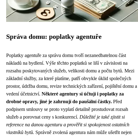
Správa domu: poplatky agentuře
Poplatky agentuře za správu domu tvoří nezanedbatelnou část
nákladů na bydlení. Výše těchto poplatků se liší v závislosti na
rozsahu poskytovaných služeb, velikosti domu a počtu bytů. Mezi
základní služby, za které platíme, patří obvykle úklid společných
prostor, údržba domu, revize technických zařízení, pojištění domu a
vedení účetnictví.
Některé agentury si účtují i poplatky za
drobné opravy, jiné je zahrnují do paušální částky.
Před
podpisem smlouvy se proto vyplatí detailně prostudovat rozsah
služeb a porovnat ceny s konkurencí.
Důležité je také zjistit si
reference na danou agenturu a prověřit si spokojenost ostatních
vlastníků bytů.
Správně zvolená agentura nám může ušetřit nejen