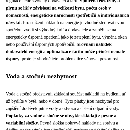
regulace nebo zvolený dodavatel a tarif.
Spotřeba elektřiny a
plynu se liší v závislosti na velikosti bytu, počtu osob v
domácnosti, energetické náročnosti spotřebičů a individuálních
návyků
. Pro snížení nákladů na energie je vhodné sledovat svou
spotřebu, zvolit si výhodný tarif a dodavatele a zaměřit se na
energeticky úsporná opatření, jako je zateplení bytu, výměna oken
nebo používání úsporných spotřebičů.
Srovnání nabídek
dodavatelů energií a optimalizace tarifu může přinést nemalé
úspory
, proto je vhodné této problematice věnovat pozornost.
Voda a stočné: nezbytnost
Voda a stočné představují základní součást nákladů na bydlení, ať
už bydlíte v bytě, nebo v domě. Tyto platby jsou nezbytné pro
zajištění dodávek pitné vody a odvozu a čištění odpadní vody.
Poplatky za vodné a stočné se obvykle skládají z pevné a
variabilní složky.
Pevná složka pokrývá náklady na správu a