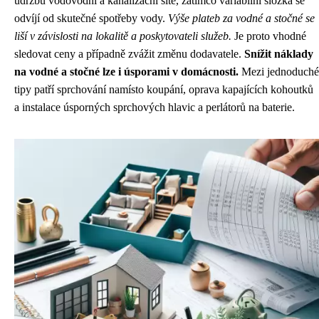
údržbu vodovodní a kanalizační sítě, zatímco variabilní složka se
odvíjí od skutečné spotřeby vody.
Výše plateb za vodné a stočné se
liší v závislosti na lokalitě a poskytovateli služeb.
Je proto vhodné
sledovat ceny a případně zvážit změnu dodavatele.
Snížit náklady
na vodné a stočné lze i úsporami v domácnosti.
Mezi jednoduché
tipy patří sprchování namísto koupání, oprava kapajících kohoutků
a instalace úsporných sprchových hlavic a perlátorů na baterie.