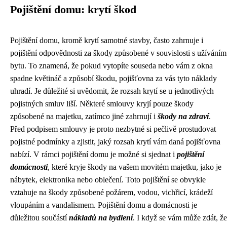
Pojištění domu: krytí škod
Pojištění domu, kromě krytí samotné stavby, často zahrnuje i
pojištění odpovědnosti za škody způsobené v souvislosti s užíváním
bytu. To znamená, že pokud vytopíte souseda nebo vám z okna
spadne květináč a způsobí škodu, pojišťovna za vás tyto náklady
uhradí. Je důležité si uvědomit, že rozsah krytí se u jednotlivých
pojistných smluv liší. Některé smlouvy kryjí pouze škody
způsobené na majetku, zatímco jiné zahrnují i ​​
škody na zdraví
.
Před podpisem smlouvy je proto nezbytné si pečlivě prostudovat
pojistné podmínky a zjistit, jaký rozsah krytí vám daná pojišťovna
nabízí. V rámci pojištění domu je možné si sjednat i ​​
pojištění
domácnosti
, které kryje škody na vašem movitém majetku, jako je
nábytek, elektronika nebo oblečení. Toto pojištění se obvykle
vztahuje na škody způsobené požárem, vodou, vichřicí, krádeží
vloupáním a vandalismem. Pojištění domu a domácnosti je
důležitou součástí
nákladů na bydlení
. I když se vám může zdát, že