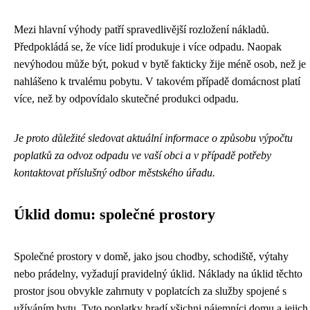
Mezi hlavní výhody patří spravedlivější rozložení nákladů.
Předpokládá se, že více lidí produkuje i více odpadu. Naopak
nevýhodou může být, pokud v bytě fakticky žije méně osob, než je
nahlášeno k trvalému pobytu. V takovém případě domácnost platí
více, než by odpovídalo skutečné produkci odpadu.
Je proto důležité sledovat aktuální informace o způsobu výpočtu
poplatků za odvoz odpadu ve vaší obci a v případě potřeby
kontaktovat příslušný odbor městského úřadu.
Úklid domu: společné prostory
Společné prostory v domě, jako jsou chodby, schodiště, výtahy
nebo prádelny, vyžadují pravidelný úklid. Náklady na úklid těchto
prostor jsou obvykle zahrnuty v poplatcích za služby spojené s
užíváním bytu. Tyto poplatky hradí všichni nájemníci domu a jejich