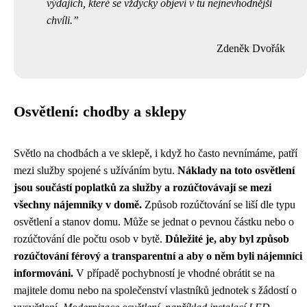
výdajích, které se vždycky objeví v tu nejnevhodnější
chvíli.
Zdeněk Dvořák
Osvětlení: chodby a sklepy
Světlo na chodbách a ve sklepě, i když ho často nevnímáme, patří
mezi služby spojené s užíváním bytu.
Náklady na toto osvětlení
jsou součástí poplatků za služby a rozúčtovávají se mezi
všechny nájemníky v domě.
Způsob rozúčtování se liší dle typu
osvětlení a stanov domu. Může se jednat o pevnou částku nebo o
rozúčtování dle počtu osob v bytě.
Důležité je, aby byl způsob
rozúčtování férový a transparentní a aby o něm byli nájemníci
informováni.
V případě pochybností je vhodné obrátit se na
majitele domu nebo na společenství vlastníků jednotek s žádostí o