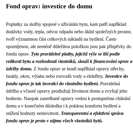
Fond oprav: investice do domu
Poplatky za služby spojené s užíváním bytu, kam patří například
dodávky vody, tepla, odvoz odpadu nebo úklid společných prostor,
tvoří významnou část celkových nákladů na bydlení. Často
opomíjenou, ale neméně důležitou položkou jsou pak příspěvky do
fondu oprav.
Tyto pravidelné platby, jejichž výše se liší podle
velikosti bytu a rozhodnutí vlastníků, slouží k financování oprav a
údržby domu.
Z fondu oprav se hradí například opravy střechy,
fasády, oken, výtahu nebo rozvodů vody a elektřiny.
Investice do
fondu oprav je tak investicí do vlastního bydlení.
Pravidelná
údržba a včasné opravy prodlužují životnost domu a zvyšují jeho
hodnotu. Naopak zanedbané opravy vedou k postupnému chátrání
domu a v konečném důsledku i k poklesu komfortu bydlení a
snížení hodnoty nemovitosti.
Transparentní a efektivní správa
fondu oprav je proto v zájmu všech vlastníků bytů.