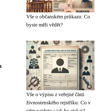
Vše o občanském průkazu: Co
byste měli vědět?
h
Vše o výpisu z veřejné části
živnostenského rejstříku: Co v
něm najdete a jak ho získat?