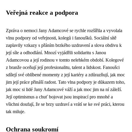
Veřejná reakce a podpora
Zpráva o nemoci Jany Adamcové se rychle rozšířila a vyvolala
vlnu podpory od veřejnosti, kolegů i fanoušků. Sociální sítě
zaplavily vzkazy s přáním brzkého uzdravení a slova obdivu k
její síle a odhodlání. Mnozí vyjádřili solidaritu s Janou
Adamcovou a její rodinou v tomto nelehkém období. Kolegové
z branže oceňují její profesionalitu, talent a lidskost. Fanoušci
sdílejí své oblíbené momenty z její kariéry a zdůrazňují, jak moc
jim její práce přináší radost. Tato vlna podpory je důkazem toho,
jak moc si lidé Jany Adamcové váží a jak moc jim na ní záleží.
Její optimismus a chuť bojovat jsou inspirací pro mnohé a
všichni doufají, že se brzy uzdraví a vrátí se ke své práci, kterou
tak miluje.
Ochrana soukromí