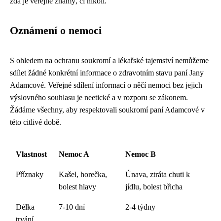
zda je veřejně známý, či nikoli.
Oznámení o nemoci
S ohledem na ochranu soukromí a lékařské tajemství nemůžeme
sdílet žádné konkrétní informace o zdravotním stavu paní Jany
Adamcové. Veřejné sdílení informací o něčí nemoci bez jejich
výslovného souhlasu je neetické a v rozporu se zákonem.
Žádáme všechny, aby respektovali soukromí paní Adamcové v
této citlivé době.
Vlastnost
Nemoc A
Nemoc B
Příznaky
Kašel, horečka,
Únava, ztráta chuti k
bolest hlavy
jídlu, bolest břicha
Délka
7-10 dní
2-4 týdny
trvání