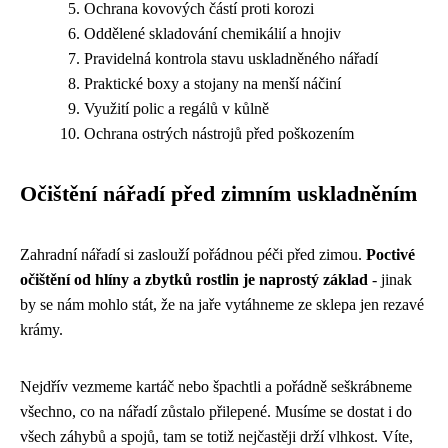
Ochrana kovových částí proti korozi
Oddělené skladování chemikálií a hnojiv
Pravidelná kontrola stavu uskladněného nářadí
Praktické boxy a stojany na menší náčiní
Využití polic a regálů v kůlně
Ochrana ostrých nástrojů před poškozením
Očištění nářadí před zimním uskladněním
Zahradní nářadí si zaslouží pořádnou péči před zimou.
Poctivé
očištění od hlíny a zbytků rostlin je naprostý základ
- jinak
by se nám mohlo stát, že na jaře vytáhneme ze sklepa jen rezavé
krámy.
Nejdřív vezmeme kartáč nebo špachtli a pořádně seškrábneme
všechno, co na nářadí zůstalo přilepené. Musíme se dostat i do
všech záhybů a spojů, tam se totiž nejčastěji drží vlhkost. Víte,