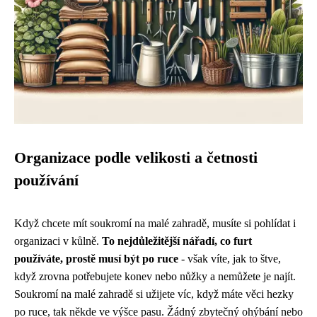
Organizace podle velikosti a četnosti
používání
Když chcete mít
soukromí na malé zahradě
, musíte si pohlídat i
organizaci v kůlně.
To nejdůležitější nářadí, co furt
používáte, prostě musí být po ruce
- však víte, jak to štve,
když zrovna potřebujete konev nebo nůžky a nemůžete je najít.
Soukromí na malé zahradě si užijete víc, když máte věci hezky
po ruce, tak někde ve výšce pasu. Žádný zbytečný ohýbání nebo