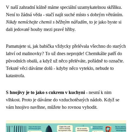
V naší zahradní kůlně máme speciální uzamykatelnou skříňku.
Není to žádná věda - stačí najít suché místo s dobrým větráním.
Nikdy nemíchejte chemii s běžným nářadím
, to je jako byste si
dali jedovaté houby mezi pravé hřiby.
Pamatujete si, jak babička vždycky přelévala všechno do starých
lahví od malinovky? To už dnes neprojde! Chemikálie patří do
původních obalů, a když už něco přeléváte, pořádně to označte.
Tekuté věci dáváme dolů - kdyby něco vyteklo, nebude to
katastrofa.
S hnojivy je to jako s cukrem v kuchyni
- nesmí k nim
vlhkost. Proto je dáváme do vzduchotěsných nádob. Když se
vám hnojivo navlhne, můžete ho rovnou vyhodit.