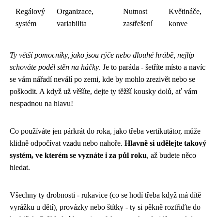
Regálový
Organizace,
Nutnost
Květináče,
systém
variabilita
zastřešení
konve
Ty větší pomocníky, jako jsou rýče nebo dlouhé hrábě, nejlíp
schováte podél stěn na háčky
. Je to paráda - šetříte místo a navíc
se vám nářadí neválí po zemi, kde by mohlo zrezivět nebo se
poškodit. A když už věšíte, dejte ty těžší kousky dolů, ať vám
nespadnou na hlavu!
Co používáte jen párkrát do roka, jako třeba vertikutátor, může
klidně odpočívat vzadu nebo nahoře.
Hlavně si udělejte takový
systém, ve kterém se vyznáte i za půl roku
, až budete něco
hledat.
Všechny ty drobnosti - rukavice (co se hodí třeba když má dítě
vyrážku u dětí
), provázky nebo štítky - ty si pěkně roztřiďte do