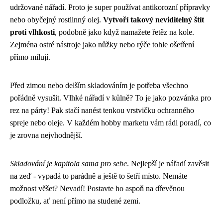
udržované nářadí. Proto je super používat antikorozní přípravky
nebo obyčejný rostlinný olej.
Vytvoří takový neviditelný štít
proti vlhkosti
, podobně jako když namažete řetěz na kole.
Zejména ostré nástroje jako nůžky nebo rýče tohle ošetření
přímo milují.
Před zimou nebo delším skladováním je potřeba všechno
pořádně vysušit. Vlhké nářadí v kůlně? To je jako pozvánka pro
rez na párty! Pak stačí nanést tenkou vrstvičku ochranného
spreje nebo oleje. V každém hobby marketu vám rádi poradí, co
je zrovna nejvhodnější.
Skladování je kapitola sama pro sebe
. Nejlepší je nářadí zavěsit
na zeď - vypadá to parádně a ještě to šetří místo. Nemáte
možnost věšet? Nevadí! Postavte ho aspoň na dřevěnou
podložku, ať není přímo na studené zemi.