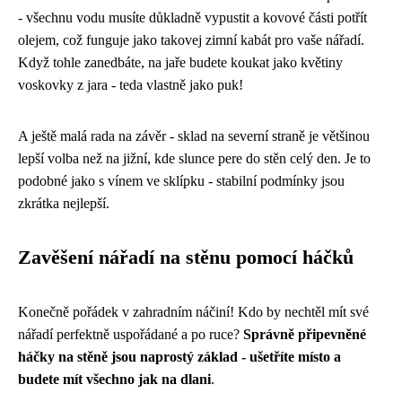
- všechnu vodu musíte důkladně vypustit a kovové části potřít
olejem, což funguje jako takovej zimní kabát pro vaše nářadí.
Když tohle zanedbáte, na jaře budete koukat jako květiny
voskovky z jara - teda vlastně jako puk!
A ještě malá rada na závěr - sklad na severní straně je většinou
lepší volba než na jižní, kde slunce pere do stěn celý den. Je to
podobné jako s vínem ve sklípku - stabilní podmínky jsou
zkrátka nejlepší.
Zavěšení nářadí na stěnu pomocí háčků
Konečně pořádek v zahradním náčiní! Kdo by nechtěl mít své
nářadí perfektně uspořádané a po ruce?
Správně připevněné
háčky na stěně jsou naprostý základ - ušetříte místo a
budete mít všechno jak na dlani
.