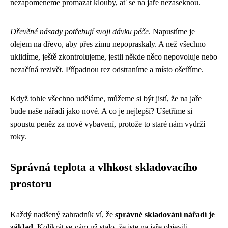
nezapomeneme promazat klouby, ať se na jaře nezaseknou.
Dřevěné násady potřebují svoji dávku péče
. Napustíme je
olejem na dřevo, aby přes zimu nepopraskaly. A než všechno
uklidíme, ještě zkontrolujeme, jestli někde něco nepovoluje nebo
nezačíná rezivět. Případnou rez odstraníme a místo ošetříme.
Když tohle všechno uděláme, můžeme si být jistí, že na jaře
bude naše nářadí jako nové. A co je nejlepší? Ušetříme si
spoustu peněz za nové vybavení, protože to staré nám vydrží
roky.
Správná teplota a vlhkost skladovacího
prostoru
Každý nadšený zahradník ví, že
správné skladování nářadí je
základ
. Kolikrát se vám už stalo, že jste na jaře objevili