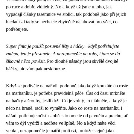
po ruce a dobře viditelný. No a když už jsme u toho, jak
vypadají články tasemnice ve stolici, tak podobně jako při jejich
hledání - i tady se nechcete zbytečně natahovat pro věci, co
potřebujete.
Super finta je použít posuvné lišty s háčky - když potřebujete
změnu, jen je přesunete. A nezapomeňte na rohy, i tam se dá
šikovně něco pověsit
. Pro dlouhé násady jsou skvělé dvojité
háčky, nic vám pak nesklouzne.
Když se podíváte na nářadí, podobně jako když koukáte co roste
na marhaníku, je potřeba pravidelná péče. Čas od času mrkněte
na háčky a šrouby, jestli drží. Co je volný, to utáhněte, a když je
něco na hraně, radši to vyměňte. Jako
co roste na marhaníku
i
nářadí potřebuje očistu - občas to omette od pavučin a prachu, ať
vám to dýl vydrží a nedřete ve špíně. No a když máte věci
venku, nezapomeňte je natřít proti rzi, protože stejně jako