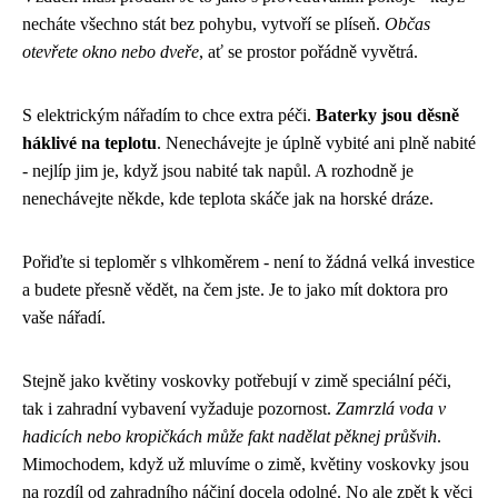
necháte všechno stát bez pohybu, vytvoří se plíseň.
Občas
otevřete okno nebo dveře
, ať se prostor pořádně vyvětrá.
S elektrickým nářadím to chce extra péči.
Baterky jsou děsně
háklivé na teplotu
. Nenechávejte je úplně vybité ani plně nabité
- nejlíp jim je, když jsou nabité tak napůl. A rozhodně je
nenechávejte někde, kde teplota skáče jak na horské dráze.
Pořiďte si teploměr s vlhkoměrem - není to žádná velká investice
a budete přesně vědět, na čem jste. Je to jako mít doktora pro
vaše nářadí.
Stejně jako květiny voskovky potřebují v zimě speciální péči,
tak i zahradní vybavení vyžaduje pozornost.
Zamrzlá voda v
hadicích nebo kropičkách může fakt nadělat pěknej průšvih
.
Mimochodem, když už mluvíme o zimě,
květiny voskovky
jsou
na rozdíl od zahradního náčiní docela odolné. No ale zpět k věci