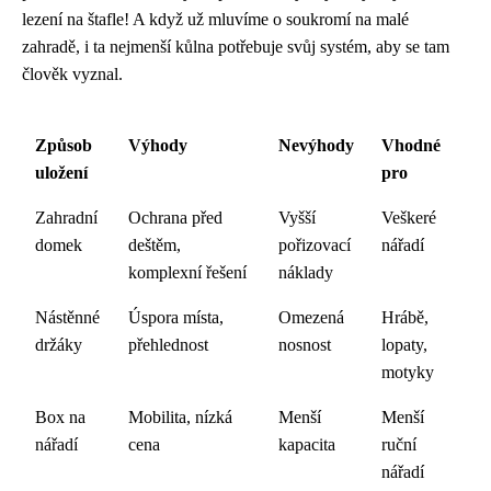
lezení na štafle! A když už mluvíme o soukromí na malé
zahradě, i ta nejmenší kůlna potřebuje svůj systém, aby se tam
člověk vyznal.
Způsob
Výhody
Nevýhody
Vhodné
uložení
pro
Zahradní
Ochrana před
Vyšší
Veškeré
domek
deštěm,
pořizovací
nářadí
komplexní řešení
náklady
Nástěnné
Úspora místa,
Omezená
Hrábě,
držáky
přehlednost
nosnost
lopaty,
motyky
Box na
Mobilita, nízká
Menší
Menší
nářadí
cena
kapacita
ruční
nářadí