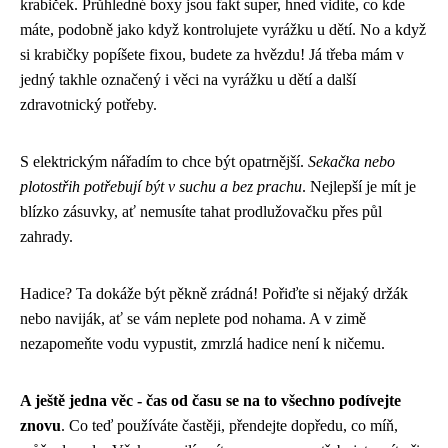
krabiček. Průhledné boxy jsou fakt super, hned vidíte, co kde
máte, podobně jako když kontrolujete vyrážku u dětí. No a když
si krabičky popíšete fixou, budete za hvězdu! Já třeba mám v
jedný takhle označený i věci na vyrážku u dětí a další
zdravotnický potřeby.
S elektrickým nářadím to chce být opatrnější.
Sekačka nebo
plotostřih potřebují být v suchu a bez prachu
. Nejlepší je mít je
blízko zásuvky, ať nemusíte tahat prodlužovačku přes půl
zahrady.
Hadice? Ta dokáže být pěkně zrádná! Pořiďte si nějaký držák
nebo naviják, ať se vám neplete pod nohama. A v zimě
nezapomeňte vodu vypustit, zmrzlá hadice není k ničemu.
A ještě jedna věc - čas od času se na to všechno podívejte
znovu
. Co teď používáte častěji, přendejte dopředu, co míň,