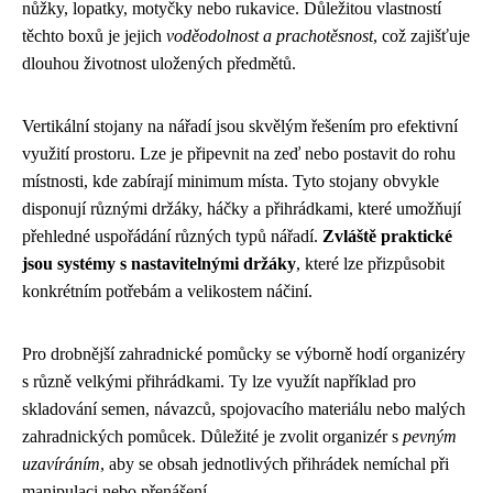
nůžky, lopatky, motyčky nebo rukavice. Důležitou vlastností
těchto boxů je jejich
voděodolnost a prachotěsnost
, což zajišťuje
dlouhou životnost uložených předmětů.
Vertikální stojany na nářadí jsou skvělým řešením pro efektivní
využití prostoru. Lze je připevnit na zeď nebo postavit do rohu
místnosti, kde zabírají minimum místa. Tyto stojany obvykle
disponují různými držáky, háčky a přihrádkami, které umožňují
přehledné uspořádání různých typů nářadí.
Zvláště praktické
jsou systémy s nastavitelnými držáky
, které lze přizpůsobit
konkrétním potřebám a velikostem náčiní.
Pro drobnější zahradnické pomůcky se výborně hodí organizéry
s různě velkými přihrádkami. Ty lze využít například pro
skladování semen, návazců, spojovacího materiálu nebo malých
zahradnických pomůcek. Důležité je zvolit organizér s
pevným
uzavíráním
, aby se obsah jednotlivých přihrádek nemíchal při
manipulaci nebo přenášení.