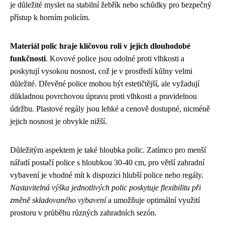
je důležité myslet na stabilní žebřík nebo schůdky pro bezpečný
přístup k horním policím.
Materiál polic hraje klíčovou roli v jejich dlouhodobé
funkčnosti
. Kovové police jsou odolné proti vlhkosti a
poskytují vysokou nosnost, což je v prostředí kůlny velmi
důležité. Dřevěné police mohou být estetičtější, ale vyžadují
důkladnou povrchovou úpravu proti vlhkosti a pravidelnou
údržbu. Plastové regály jsou lehké a cenově dostupné, nicméně
jejich nosnost je obvykle nižší.
Důležitým aspektem je také hloubka polic. Zatímco pro menší
nářadí postačí police s hloubkou 30-40 cm, pro větší zahradní
vybavení je vhodné mít k dispozici hlubší police nebo regály.
Nastavitelná výška jednotlivých polic poskytuje flexibilitu při
změně skladovaného vybavení
a umožňuje optimální využití
prostoru v průběhu různých zahradních sezón.