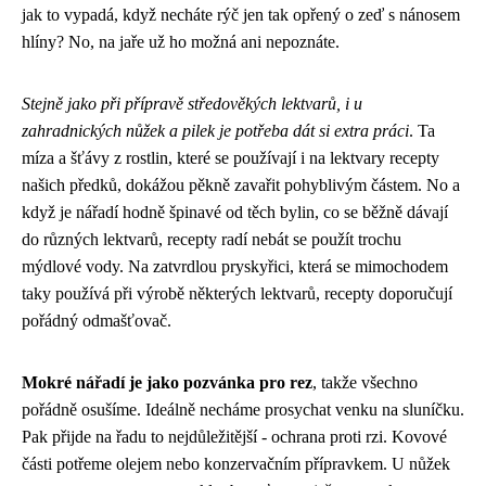
jak to vypadá, když necháte rýč jen tak opřený o zeď s nánosem
hlíny? No, na jaře už ho možná ani nepoznáte.
Stejně jako při přípravě středověkých lektvarů, i u
zahradnických nůžek a pilek je potřeba dát si extra práci
. Ta
míza a šťávy z rostlin, které se používají i na
lektvary recepty
našich předků, dokážou pěkně zavařit pohyblivým částem. No a
když je nářadí hodně špinavé od těch bylin, co se běžně dávají
do různých lektvarů, recepty radí nebát se použít trochu
mýdlové vody. Na zatvrdlou pryskyřici, která se mimochodem
taky používá při výrobě některých lektvarů, recepty doporučují
pořádný odmašťovač.
Mokré nářadí je jako pozvánka pro rez
, takže všechno
pořádně osušíme. Ideálně necháme prosychat venku na sluníčku.
Pak přijde na řadu to nejdůležitější - ochrana proti rzi. Kovové
části potřeme olejem nebo konzervačním přípravkem. U nůžek