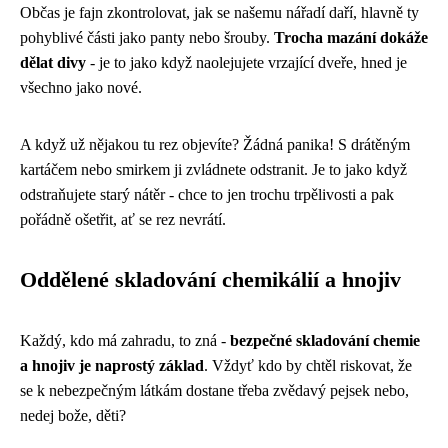
Občas je fajn zkontrolovat, jak se našemu nářadí daří, hlavně ty
pohyblivé části jako panty nebo šrouby.
Trocha mazání dokáže
dělat divy
- je to jako když naolejujete vrzající dveře, hned je
všechno jako nové.
A když už nějakou tu rez objevíte? Žádná panika! S drátěným
kartáčem nebo smirkem ji zvládnete odstranit. Je to jako když
odstraňujete starý nátěr - chce to jen trochu trpělivosti a pak
pořádně ošetřit, ať se rez nevrátí.
Oddělené skladování chemikálií a hnojiv
Každý, kdo má zahradu, to zná -
bezpečné skladování chemie
a hnojiv je naprostý základ
. Vždyť kdo by chtěl riskovat, že
se k nebezpečným látkám dostane třeba zvědavý pejsek nebo,
nedej bože, děti?