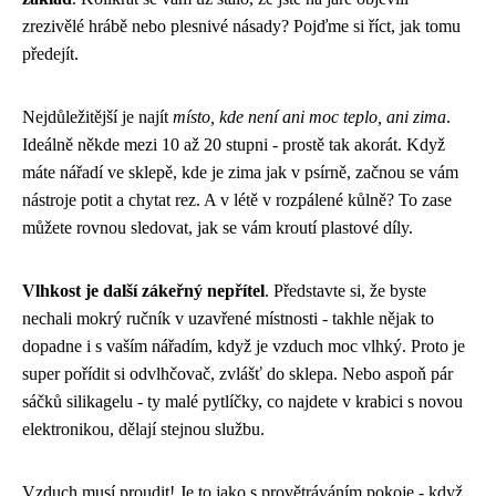
zrezivělé hrábě nebo plesnivé násady? Pojďme si říct, jak tomu
předejít.
Nejdůležitější je najít
místo, kde není ani moc teplo, ani zima
.
Ideálně někde mezi 10 až 20 stupni - prostě tak akorát. Když
máte nářadí ve sklepě, kde je zima jak v psírně, začnou se vám
nástroje potit a chytat rez. A v létě v rozpálené kůlně? To zase
můžete rovnou sledovat, jak se vám kroutí plastové díly.
Vlhkost je další zákeřný nepřítel
. Představte si, že byste
nechali mokrý ručník v uzavřené místnosti - takhle nějak to
dopadne i s vaším nářadím, když je vzduch moc vlhký. Proto je
super pořídit si odvlhčovač, zvlášť do sklepa. Nebo aspoň pár
sáčků silikagelu - ty malé pytlíčky, co najdete v krabici s novou
elektronikou, dělají stejnou službu.
Vzduch musí proudit! Je to jako s provětráváním pokoje - když