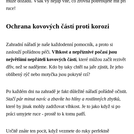
může dozadu. Však vy nejlíp víte, co zrovna potřebujete mít při
ruce!
Ochrana kovových částí proti korozi
Zahradní nářadí je naše každodenní pomocník, a proto si
zaslouží pořádnou péči.
Vlhkost a nepříznivé počasí jsou
největšími nepřáteli kovových částí
, které můžou začít rezivět
dřív, než se nadějeme. Kdo by taky chtěl na jaře zjistit, že jeho
oblíbený rýč nebo motyčka jsou pokryté rzí?
Po každém dni na zahradě je fakt důležité nářadí pořádně očistit.
Stačí pár minut navíc a zbavíte ho hlíny a rostlinných zbytků
,
které by jinak mohly zadržovat vlhkost. Je to jako když si po
práci umyjete ruce - prostě to k tomu patří.
Určitě znáte ten pocit, když vezmete do ruky perfektně