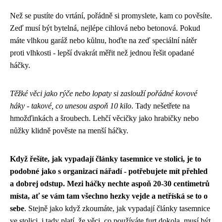
Než se pustíte do vrtání, pořádně si promyslete, kam co pověsíte.
Zeď musí být bytelná, nejlépe cihlová nebo betonová. Pokud
máte vlhkou garáž nebo kůlnu, hoďte na zeď speciální nátěr
proti vlhkosti - lepší dvakrát měřit než jednou řešit opadané
háčky.
Těžké věci jako rýče nebo lopaty si zaslouží pořádné kovové
háky - takové, co unesou aspoň 10 kilo
. Tady nešetřete na
hmožďinkách a šroubech. Lehčí věcičky jako hrabičky nebo
nůžky klidně pověste na menší háčky.
Když řešíte, jak vypadají články tasemnice ve stolici, je to
podobné jako s organizací nářadí - potřebujete mít přehled
a dobrej odstup. Mezi háčky nechte aspoň 20-30 centimetrů
místa, ať se vám tam všechno hezky vejde a netříská se to o
sebe
. Stejně jako když zkoumáte,
jak vypadají články tasemnice
ve stolici
, i tady platí, že věci, co používáte furt dokola, musí být