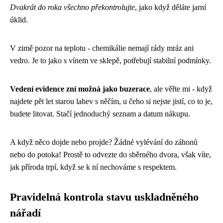
Dvakrát do roka všechno překontrolujte
, jako když děláte jarní
úklid.
V zimě pozor na teplotu - chemikálie nemají rády mráz ani
vedro. Je to jako s vínem ve sklepě, potřebují stabilní podmínky.
Vedení evidence zní možná jako buzerace
, ale věřte mi - když
najdete pět let starou lahev s něčím, u čeho si nejste jistí, co to je,
budete litovat. Stačí jednoduchý seznam a datum nákupu.
A když něco dojde nebo projde? Žádné vylévání do záhonů
nebo do potoka! Prostě to odvezte do sběrného dvora, však víte,
jak příroda trpí, když se k ní nechováme s respektem.
Pravidelná kontrola stavu uskladněného
nářadí