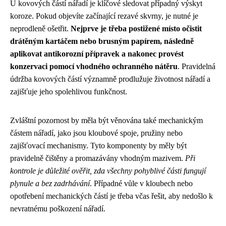
U kovových částí nářadí je klíčové sledovat případný výskyt
koroze. Pokud objevíte začínající rezavé skvrny, je nutné je
neprodleně ošetřit.
Nejprve je třeba postižené místo očistit
drátěným kartáčem nebo brusným papírem, následně
aplikovat antikorozní přípravek a nakonec provést
konzervaci pomocí vhodného ochranného nátěru
. Pravidelná
údržba kovových částí významně prodlužuje životnost nářadí a
zajišťuje jeho spolehlivou funkčnost.
Zvláštní pozornost by měla být věnována také mechanickým
částem nářadí, jako jsou kloubové spoje, pružiny nebo
zajišťovací mechanismy. Tyto komponenty by měly být
pravidelně čištěny a promazávány vhodným mazivem.
Při
kontrole je důležité ověřit, zda všechny pohyblivé části fungují
plynule a bez zadrhávání
. Případné vůle v kloubech nebo
opotřebení mechanických částí je třeba včas řešit, aby nedošlo k
nevratnému poškození nářadí.