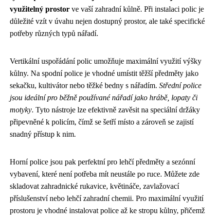
využitelný prostor
ve vaší zahradní kůlně. Při instalaci polic je
důležité vzít v úvahu nejen dostupný prostor, ale také specifické
potřeby různých typů nářadí.
Vertikální uspořádání polic umožňuje maximální využití výšky
kůlny. Na spodní police je vhodné umístit těžší předměty jako
sekačku, kultivátor nebo těžké bedny s nářadím.
Střední police
jsou ideální pro běžně používané nářadí jako hrábě, lopaty či
motyky
. Tyto nástroje lze efektivně zavěsit na speciální držáky
připevněné k policím, čímž se šetří místo a zároveň se zajistí
snadný přístup k nim.
Horní police jsou pak perfektní pro lehčí předměty a sezónní
vybavení, které není potřeba mít neustále po ruce. Můžete zde
skladovat zahradnické rukavice, květináče, zavlažovací
příslušenství nebo lehčí zahradní chemii. Pro maximální využití
prostoru je vhodné instalovat police až ke stropu kůlny, přičemž