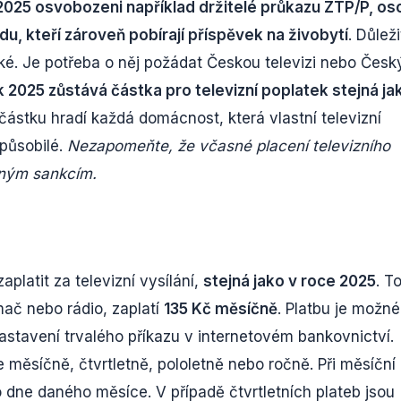
 2025 osvobozeni například držitelé průkazu ZTP/P, o
du, kteří zároveň pobírají příspěvek na živobytí
. Důlež
ké. Je potřeba o něj požádat Českou televizi nebo Česk
k 2025 zůstává částka pro televizní poplatek stejná ja
 částku hradí každá domácnost, která vlastní televizní
způsobilé.
Nezapomeňte, že včasné placení televizního
adným sankcím.
zaplatit za televizní vysílání,
stejná jako v roce 2025
. T
mač nebo rádio, zaplatí
135 Kč měsíčně
. Platbu je možné
astavení trvalého příkazu v internetovém bankovnictví.
te měsíčně, čtvrtletně, pololetně nebo ročně. Při měsíční
o dne daného měsíce. V případě čtvrtletních plateb jsou