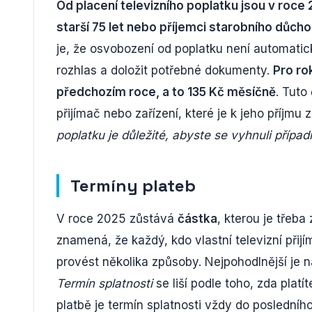
Od placení televizního poplatku jsou v roce
starší 75 let nebo příjemci starobního důcho
je, že osvobození od poplatku není automatic
rozhlas a doložit potřebné dokumenty.
Pro ro
předchozím roce, a to 135 Kč měsíčně
. Tuto
přijímač nebo zařízení, které je k jeho příjmu 
poplatku je důležité, abyste se vyhnuli příp
Termíny plateb
V roce 2025 zůstává
částka
, kterou je třeba 
znamená, že každý, kdo vlastní televizní přijí
provést několika způsoby. Nejpohodlnější je n
Termín splatnosti
se liší podle toho, zda platí
platbě je termín splatnosti vždy do posledníh