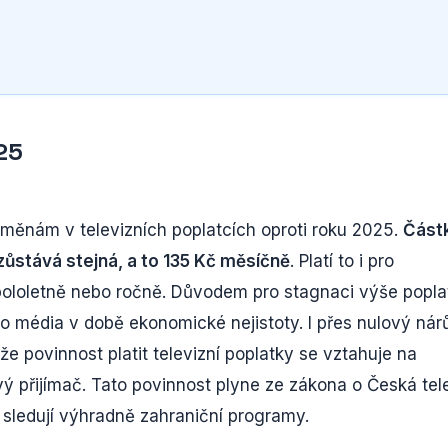
25
ěnám v televizních poplatcích oproti roku 2025.
Část
, zůstává stejná, a to 135 Kč měsíčně
. Platí to i pro
, pololetně nebo ročně. Důvodem pro stagnaci výše popla
ho média v době ekonomické nejistoty. I přes nulový nár
 že povinnost platit televizní poplatky se vztahuje na
ový přijímač. Tato povinnost plyne ze zákona o Česká tele
í sledují výhradně zahraniční programy.