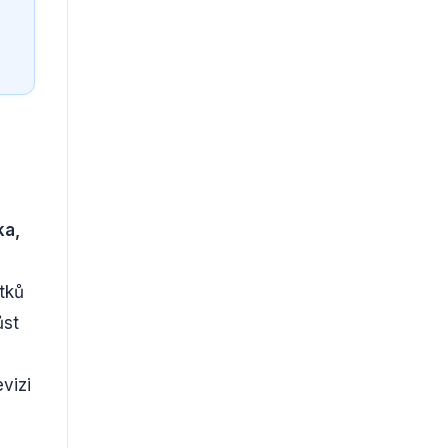
ka,
tků
ůst
vizi