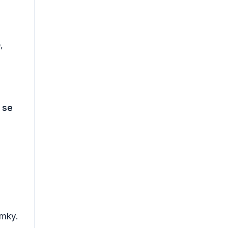
,
 se
imky.