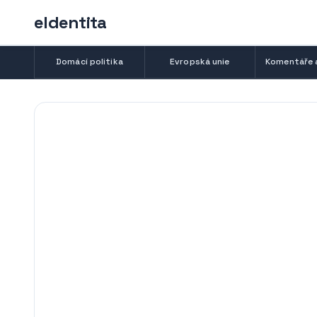
eIdentita
Domácí politika
Evropská unie
Komentáře 