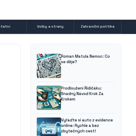
tatní
Volby a strany
Zahraniční politika
Roman Matula Nemoc: Co
se děje?
Prodloužení Řidičáku:
Snadný Návod Krok Za
Krokem
Vyřaďte si auto z evidence
online: Rychle a bez
zbytečných cest!