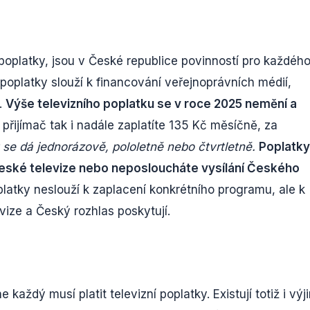
poplatky, jsou v České republice povinností pro každého
o poplatky slouží k financování veřejnoprávních médií,
.
Výše televizního poplatku se v roce 2025 nemění a
 přijímač tak i nadále zaplatíte 135 Kč měsíčně, za
t se dá jednorázově, pololetně nebo čtvrtletně.
Poplatky
 České televize nebo neposloucháte vysílání Českého
atky neslouží k zaplacení konkrétního programu, ale k
vize a Český rozhlas poskytují.
e každý musí platit televizní poplatky. Existují totiž i výj