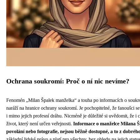
Ochrana soukromí: Proč o ní nic nevíme?
Fenomén „Milan Špalek manželka“ a touha po informacích o soukr
naráží na hranice ochrany soukromí. Je pochopitelné, že fanoušci se 
i mimo jejich profesní dráhu. Nicméně je důležité si uvědomit, že i
život, který není určen veřejnosti.
Informace o manželce Milana Šp
povolání nebo fotografie, nejsou běžně dostupné, a to z dobréh
základní lidské právo a platí pro všechny, bez ohledu na jejich statu