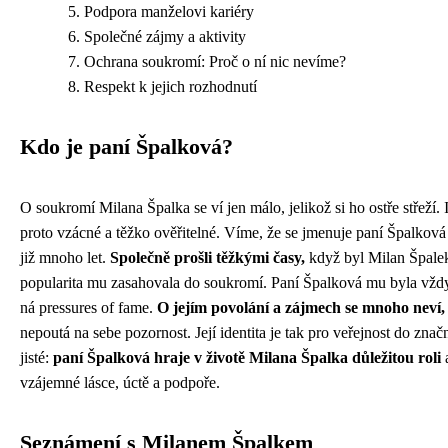
Podpora manželovi kariéry
Společné zájmy a aktivity
Ochrana soukromí: Proč o ní nic nevíme?
Respekt k jejich rozhodnutí
Kdo je paní Špalková?
O soukromí Milana Špalka se ví jen málo, jelikož si ho ostře střeží
proto vzácné a těžko ověřitelné. Víme, že se jmenuje paní Špalkov
již mnoho let.
Společně prošli těžkými časy,
když byl Milan Špalek
popularita mu zasahovala do soukromí. Paní Špalková mu byla vžd
ná pressures of fame.
O jejím povolání a zájmech se mnoho neví,
nepoutá na sebe pozornost. Její identita je tak pro veřejnost do zna
jisté:
paní Špalková hraje v životě Milana Špalka důležitou roli
a
vzájemné lásce, úctě a podpoře.
Seznámení s Milanem Špalkem