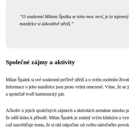
O soukromí Milana Špalka se toho moc neví, je to tajemný
manželce si úzkostlivě střeží.
Společné zájmy a aktivity
Milan Špalek si své soukromí pečlivě střeží a o svém osobním životě s
Informace o jeho manželce jsou proto velmi omezené. Víme, že se 
a společně tvoří harmonický pár.
Ačkoliv o jejich společných zájmech a aktivitách nemáme mnoho po
že sdílí lásku k přírodě. Milan Špalek je známý svým klidným a v
což nasvědčuje tomu, že si rád odpočine od svého náročného povolán