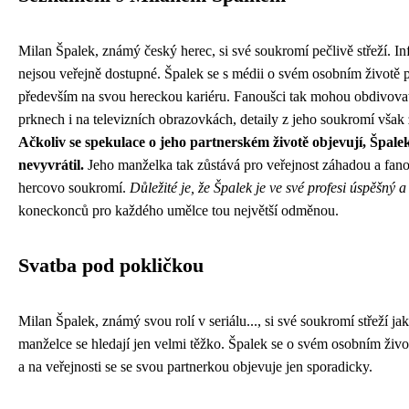
Milan Špalek, známý český herec, si své soukromí pečlivě střeží. I
nejsou veřejně dostupné. Špalek se s médii o svém osobním životě př
především na svou hereckou kariéru. Fanoušci tak mohou obdivovat 
prknech i na televizních obrazovkách, detaily z jeho soukromí však 
Ačkoliv se spekulace o jeho partnerském životě objevují, Špalek
nevyvrátil.
Jeho manželka tak zůstává pro veřejnost záhadou a fa
hercovo soukromí.
Důležité je, že Špalek je ve své profesi úspěšný a 
koneckonců pro každého umělce tou největší odměnou.
Svatba pod pokličkou
Milan Špalek, známý svou rolí v seriálu..., si své soukromí střeží j
manželce se hledají jen velmi těžko. Špalek se o svém osobním živ
a na veřejnosti se se svou partnerkou objevuje jen sporadicky.