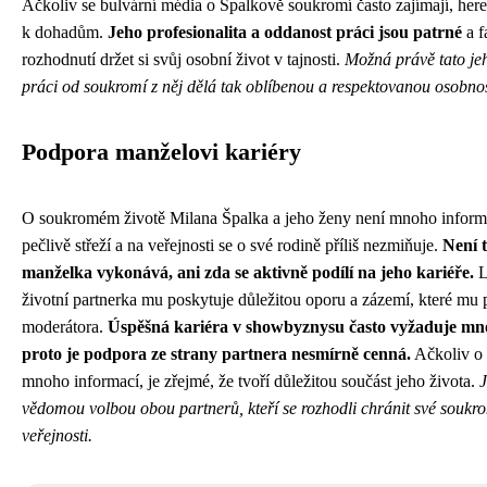
Ačkoliv se bulvární média o Špalkově soukromí často zajímají, her
k dohadům.
Jeho profesionalita a oddanost práci jsou patrné
a f
rozhodnutí držet si svůj osobní život v tajnosti.
Možná právě tato je
práci od soukromí z něj dělá tak oblíbenou a respektovanou osobnos
Podpora manželovi kariéry
O soukromém životě Milana Špalka a jeho ženy není mnoho informa
pečlivě střeží a na veřejnosti se o své rodině příliš nezmiňuje.
Není 
manželka vykonává, ani zda se aktivně podílí na jeho kariéře.
L
životní partnerka mu poskytuje důležitou oporu a zázemí, které mu 
moderátora.
Úspěšná kariéra v showbyznysu často vyžaduje mnoh
proto je podpora ze strany partnera nesmírně cenná.
Ačkoliv o
mnoho informací, je zřejmé, že tvoří důležitou součást jeho života.
J
vědomou volbou obou partnerů, kteří se rozhodli chránit své soukro
veřejnosti.