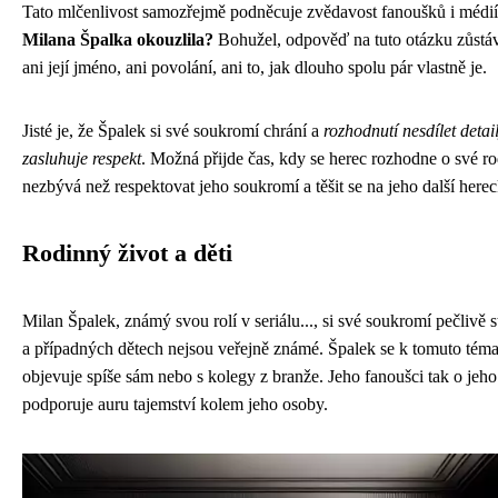
Tato mlčenlivost samozřejmě podněcuje zvědavost fanoušků i médi
Milana Špalka okouzlila?
Bohužel, odpověď na tuto otázku zůstá
ani její jméno, ani povolání, ani to, jak dlouho spolu pár vlastně je.
Jisté je, že Špalek si své soukromí chrání a
rozhodnutí nesdílet detai
zasluhuje respekt
. Možná přijde čas, kdy se herec rozhodne o své r
nezbývá než respektovat jeho soukromí a těšit se na jeho další here
Rodinný život a děti
Milan Špalek, známý svou rolí v seriálu..., si své soukromí pečlivě 
a případných dětech nejsou veřejně známé. Špalek se k tomuto témat
objevuje spíše sám nebo s kolegy z branže. Jeho fanoušci tak o je
podporuje auru tajemství kolem jeho osoby.