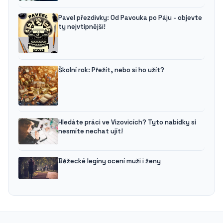
Pavel přezdívky: Od Pavouka po Páju - objevte
ty nejvtipnější!
Školní rok: Přežít, nebo si ho užít?
Hledáte práci ve Vizovicích? Tyto nabídky si
nesmíte nechat ujít!
Běžecké legíny ocení muži i ženy