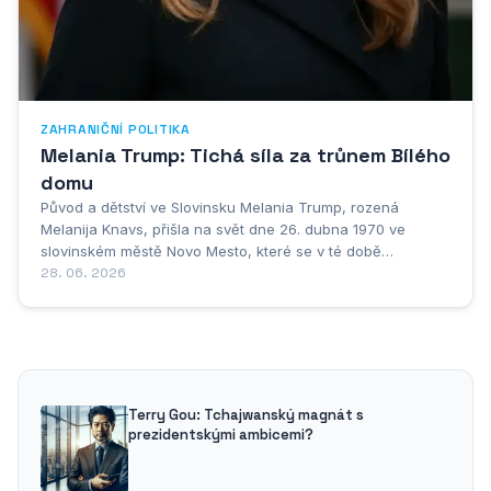
ZAHRANIČNÍ POLITIKA
Melania Trump: Tichá síla za trůnem Bílého
domu
Původ a dětství ve Slovinsku Melania Trump, rozená
Melanija Knavs, přišla na svět dne 26. dubna 1970 ve
slovinském městě Novo Mesto, které se v té době
nacházelo na území tehdejší Socialistické federativní
28. 06. 2026
republiky Jugoslávie. Její dětství však bylo pevně spjato
především s malým městečkem Sevnica, ležícím v...
Terry Gou: Tchajwanský magnát s
prezidentskými ambicemi?