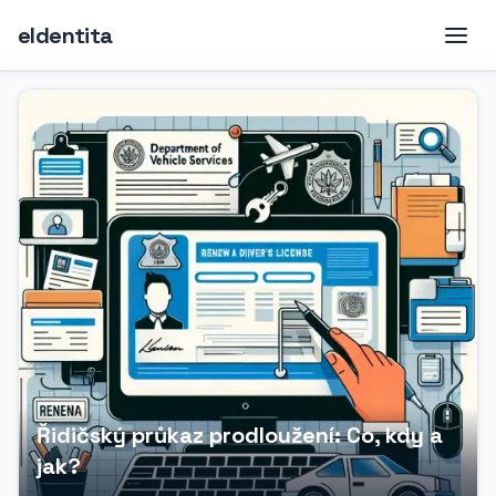
eIdentita
Řidičský průkaz prodloužení: Co, kdy a
jak?