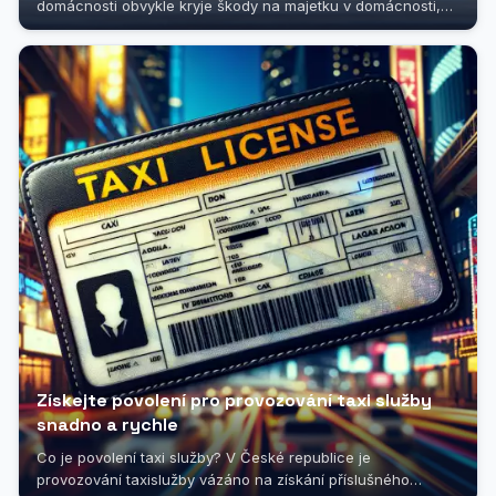
domácnosti obvykle kryje škody na majetku v domácnosti,
ale vztahuje se i na rozbitý...
Získejte povolení pro provozování taxi služby
snadno a rychle
Co je povolení taxi služby? V České republice je
provozování taxislužby vázáno na získání příslušného