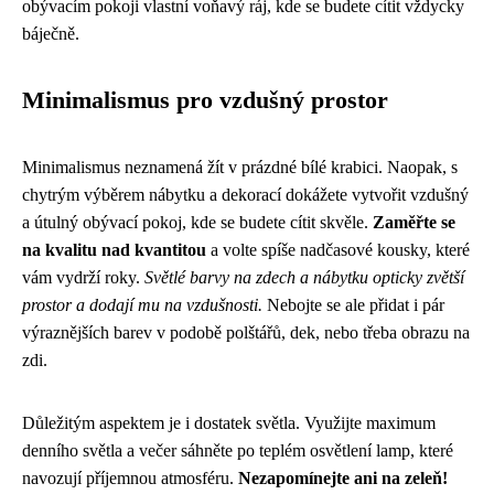
obývacím pokoji vlastní voňavý ráj, kde se budete cítit vždycky
báječně.
Minimalismus pro vzdušný prostor
Minimalismus neznamená žít v prázdné bílé krabici. Naopak, s
chytrým výběrem nábytku a dekorací dokážete vytvořit vzdušný
a útulný obývací pokoj, kde se budete cítit skvěle.
Zaměřte se
na kvalitu nad kvantitou
a volte spíše nadčasové kousky, které
vám vydrží roky.
Světlé barvy na zdech a nábytku opticky zvětší
prostor a dodají mu na vzdušnosti.
Nebojte se ale přidat i pár
výraznějších barev v podobě polštářů, dek, nebo třeba obrazu na
zdi.
Důležitým aspektem je i dostatek světla. Využijte maximum
denního světla a večer sáhněte po teplém osvětlení lamp, které
navozují příjemnou atmosféru.
Nezapomínejte ani na zeleň!