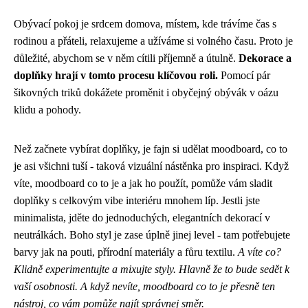
Obývací pokoj je srdcem domova, místem, kde trávíme čas s
rodinou a přáteli, relaxujeme a užíváme si volného času. Proto je
důležité, abychom se v něm cítili příjemně a útulně.
Dekorace a
doplňky hrají v tomto procesu klíčovou roli.
Pomocí pár
šikovných triků dokážete proměnit i obyčejný obývák v oázu
klidu a pohody.
Než začnete vybírat doplňky, je fajn si udělat
moodboard, co to
je
asi všichni tuší - taková vizuální nástěnka pro inspiraci. Když
víte, moodboard co to je a jak ho použít, pomůže vám sladit
doplňky s celkovým vibe interiéru mnohem líp. Jestli jste
minimalista, jděte do jednoduchých, elegantních dekorací v
neutrálkách. Boho styl je zase úplně jinej level - tam potřebujete
barvy jak na pouti, přírodní materiály a fůru textilu.
A víte co?
Klidně experimentujte a mixujte styly. Hlavně že to bude sedět k
vaší osobnosti. A když nevíte, moodboard co to je přesně ten
nástroj, co vám pomůže najít správnej směr.