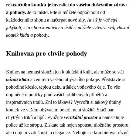
relaxačního koutku je investicí do vašeho duševního zdraví
a pohody.
Je to místo, kde si můžete odpočinout od
každodenního shonu a načerpat nové síly.
Ať už je váš styl
jakýkoli, s trochou kreativity a úsilí si můžete vytvořit svůj vlastní
koutek klidu a pohody.
Knihovna pro chvíle pohody
Knihovna nemusí sloužit jen k ukládání knih, ale může se stát
oázou klidu
a centrem vašeho obývacího pokoje. Představte si
pohodlné křeslo, teplou deku a šálek voňavého čaje. To vše
doplněné o poličky plné vašich oblíbených příběhů a
inspirativních titulů. Zní to lákavě? Vytvořit si takový útulný
koutek ve vašem obývacím pokoji není složité. Stačí pár
chytrých triků a tipů. Využijte
vertikální prostor
a nainstalujte
police až ke stropu. Získáte tak nejen spoustu úložného prostoru,
ale i dojem vzdušnosti a elegance. Nebojte se kombinovat různé