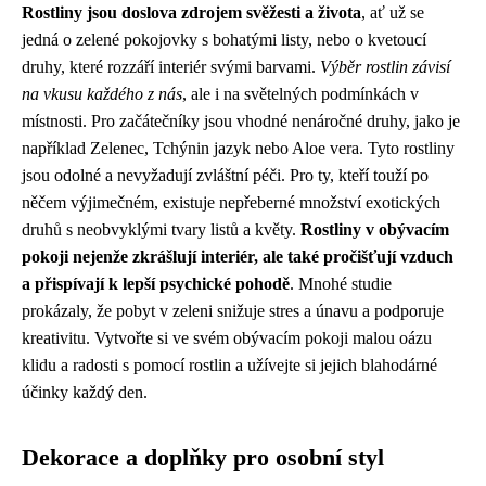
Rostliny jsou doslova zdrojem svěžesti a života
, ať už se
jedná o zelené pokojovky s bohatými listy, nebo o kvetoucí
druhy, které rozzáří interiér svými barvami.
Výběr rostlin závisí
na vkusu každého z nás
, ale i na světelných podmínkách v
místnosti. Pro začátečníky jsou vhodné nenáročné druhy, jako je
například Zelenec, Tchýnin jazyk nebo Aloe vera. Tyto rostliny
jsou odolné a nevyžadují zvláštní péči. Pro ty, kteří touží po
něčem výjimečném, existuje nepřeberné množství exotických
druhů s neobvyklými tvary listů a květy.
Rostliny v obývacím
pokoji nejenže zkrášlují interiér, ale také pročišťují vzduch
a přispívají k lepší psychické pohodě
. Mnohé studie
prokázaly, že pobyt v zeleni snižuje stres a únavu a podporuje
kreativitu. Vytvořte si ve svém obývacím pokoji malou oázu
klidu a radosti s pomocí rostlin a užívejte si jejich blahodárné
účinky každý den.
Dekorace a doplňky pro osobní styl