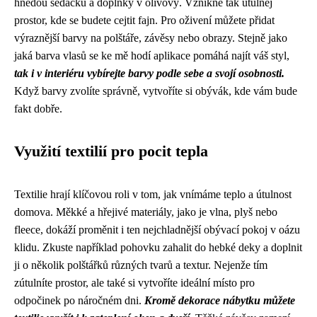
hnědou sedačku a doplňky v olivový. Vznikne tak útulnej
prostor, kde se budete cejtit fajn. Pro oživení můžete přidat
výraznější barvy na polštáře, závěsy nebo obrazy. Stejně jako
jaká barva vlasů se ke mě hodí aplikace pomáhá najít váš styl,
tak i v interiéru vybírejte barvy podle sebe a svojí osobnosti.
Když barvy zvolíte správně, vytvoříte si obývák, kde vám bude
fakt dobře.
Využití textilií pro pocit tepla
Textilie hrají klíčovou roli v tom, jak vnímáme teplo a útulnost
domova. Měkké a hřejivé materiály, jako je vlna, plyš nebo
fleece, dokáží proměnit i ten nejchladnější obývací pokoj v oázu
klidu. Zkuste například pohovku zahalit do hebké deky a doplnit
ji o několik polštářků různých tvarů a textur. Nejenže tím
zútulníte prostor, ale také si vytvoříte ideální místo pro
odpočinek po náročném dni.
Kromě dekorace nábytku můžete