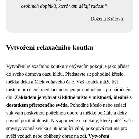
osobních doplňků, které vám dělají radost.
Božena Králová
Vytvoření relaxačního koutku
Vytvoření relaxačního koutku v obývacím pokoji je jako přidat
do svého domova oázu klidu. Představte si: pohodlné křeslo,
měkká deka a šálek voňavého čaje. Váš koutek může být
místem pro čtení, meditaci nebo jen pro odpočinek po náročném
dni.
Základem je vybrat si klidné místo v místnosti, ideálně s
dostatkem přirozeného světla.
Pohodlné křeslo nebo sedací
vak vám poskytnou potřebnou oporu a měkké polštáře a deky
navodí pocit útulnosti. Nezapomeňte na detaily, které potěší vaše
smysly: vonná svíčka s uklidňující vůní, pokojová rostlina pro
svěží vzduch nebo oblíbený obraz na zdi.
Vytvoření