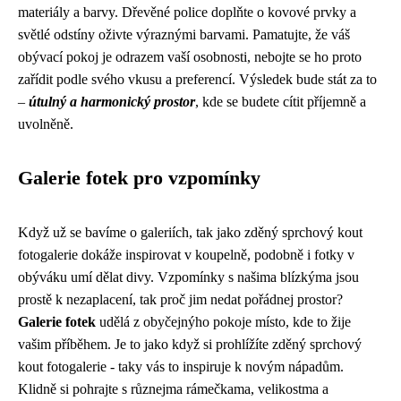
materiály a barvy. Dřevěné police doplňte o kovové prvky a
světlé odstíny oživte výraznými barvami. Pamatujte, že váš
obývací pokoj je odrazem vaší osobnosti, nebojte se ho proto
zařídit podle svého vkusu a preferencí. Výsledek bude stát za to
–
útulný a harmonický prostor
, kde se budete cítit příjemně a
uvolněně.
Galerie fotek pro vzpomínky
Když už se bavíme o galeriích, tak jako
zděný sprchový kout
fotogalerie
dokáže inspirovat v koupelně, podobně i fotky v
obýváku umí dělat divy. Vzpomínky s našima blízkýma jsou
prostě k nezaplacení, tak proč jim nedat pořádnej prostor?
Galerie fotek
udělá z obyčejnýho pokoje místo, kde to žije
vašim příběhem. Je to jako když si prohlížíte zděný sprchový
kout fotogalerie - taky vás to inspiruje k novým nápadům.
Klidně si pohrajte s různejma rámečkama, velikostma a