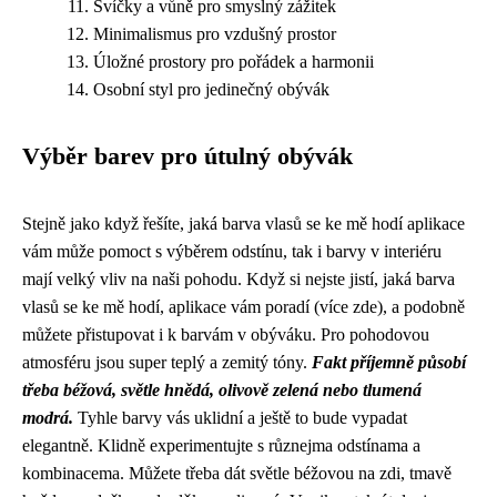
Svíčky a vůně pro smyslný zážitek
Minimalismus pro vzdušný prostor
Úložné prostory pro pořádek a harmonii
Osobní styl pro jedinečný obývák
Výběr barev pro útulný obývák
Stejně jako když řešíte, jaká barva vlasů se ke mě hodí aplikace
vám může pomoct s výběrem odstínu, tak i barvy v interiéru
mají velký vliv na naši pohodu. Když si nejste jistí, jaká barva
vlasů se ke mě hodí, aplikace vám poradí (
více zde
), a podobně
můžete přistupovat i k barvám v obýváku. Pro pohodovou
atmosféru jsou super teplý a zemitý tóny.
Fakt příjemně působí
třeba béžová, světle hnědá, olivově zelená nebo tlumená
modrá.
Tyhle barvy vás uklidní a ještě to bude vypadat
elegantně. Klidně experimentujte s různejma odstínama a
kombinacema. Můžete třeba dát světle béžovou na zdi, tmavě