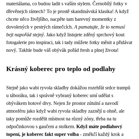
materiálama, co budou ladit s vaším stylem. Černobílý fotky v
dřevěnejch rámech? To je prostě skandinávská klasika! A když
chcete něco živějšího, nacpěte tam barevný momentky z
dovolených v pestrých rámečcích.
A pamatujte, že to nemusí
bejt napořád stejný
. Jako když listujete zděný sprchový kout
fotogalerie pro inspiraci, tak i tady můžete fotky měnit a přidávat
nový. Takhle bude váš obývák pořád fresh a plnej života!
Krásný koberec pro teplo od podlahy
Stejně jako wabi ryvola skladby dokážou rozehřát srdce trampů
u táboráku, tak i správně vybraný koberec umí udělat s
obývákem hotové divy. Nejen že prostor zútulní a navodí
atmosféru jako když
wabi ryvola skladby
zaznějí u ohně, ale
taky pomůže rozdělit místnost na různý zóny, třeba na tu
odpočinkovou s gaučem a stolkem.
Když máte podlahový
topení, je koberec fakt super volba
- změkčí každý krok a