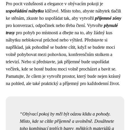
Pro pocit vzdušnosti a elegance v obývacím pokoji je
uspořádání nábytku
klíčové. Místo toho, abyste nábytek tlačili
ke stěnám, zkuste ho uspořádat tak, aby vytvořil
příjemné zóny
pro konverzaci, odpočinek nebo třeba čtení. Vytvořte
plynulé
trasy
pro pohyb po místnosti a dbejte na to, aby žádný kus
nábytku neblokoval průchod nebo výhled. Představte si
například, jak pohodlně se budete cítit, když se budete moci
volně pohybovat mezi pohovkou, konferenčním stolkem a
televizí. Nebo si představte, jak příjemné bude uspořádat
večírek, kde se hosté budou moci volně procházet a bavit se.
Pamatujte, že cílem je vytvořit prostor, který bude nejen krásný
na pohled, ale také praktický a příjemný pro každodenní život.
Obývací pokoj by měl být oázou klidu a pohody.
Místo, kde se cítíte příjemně a uvolněně. Dosáhnete
toho kombinací teplých barev, měkkých materiálů a