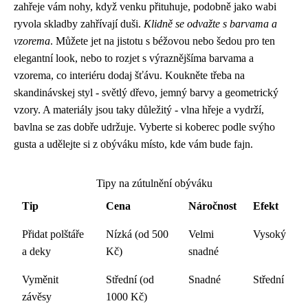
zahřeje vám nohy, když venku přituhuje, podobně jako wabi
ryvola skladby zahřívají duši.
Klidně se odvažte s barvama a
vzorema
. Můžete jet na jistotu s béžovou nebo šedou pro ten
elegantní look, nebo to rozjet s výraznějšíma barvama a
vzorema, co interiéru dodaj šťávu. Koukněte třeba na
skandinávskej styl - světlý dřevo, jemný barvy a geometrický
vzory. A materiály jsou taky důležitý - vlna hřeje a vydrží,
bavlna se zas dobře udržuje. Vyberte si koberec podle svýho
gusta a udělejte si z obýváku místo, kde vám bude fajn.
Tipy na zútulnění obýváku
Tip
Cena
Náročnost
Efekt
Přidat polštáře
Nízká (od 500
Velmi
Vysoký
a deky
Kč)
snadné
Vyměnit
Střední (od
Snadné
Střední
závěsy
1000 Kč)