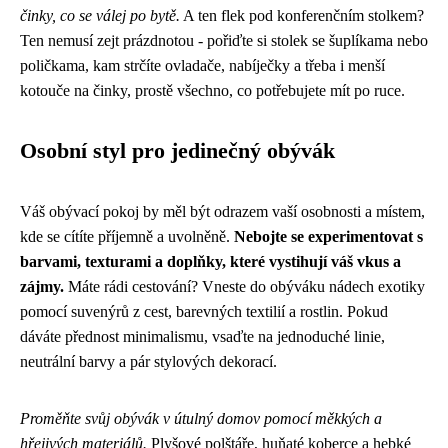
činky, co se válej po bytě.
A ten flek pod konferenčním stolkem?
Ten nemusí zejt prázdnotou - pořiďte si stolek se šuplíkama nebo
poličkama, kam strčíte ovladače, nabíječky a třeba i menší
kotouče na činky, prostě všechno, co potřebujete mít po ruce.
Osobní styl pro jedinečný obývák
Váš obývací pokoj by měl být odrazem vaší osobnosti a místem,
kde se cítíte příjemně a uvolněně.
Nebojte se experimentovat s
barvami, texturami a doplňky, které vystihují váš vkus a
zájmy.
Máte rádi cestování? Vneste do obýváku nádech exotiky
pomocí suvenýrů z cest, barevných textilií a rostlin. Pokud
dáváte přednost minimalismu, vsaďte na jednoduché linie,
neutrální barvy a pár stylových dekorací.
Proměňte svůj obývák v útulný domov pomocí měkkých a
hřejivých materiálů.
Plyšové polštáře, huňaté koberce a hebké