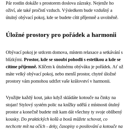
Pár rostlin dokáže s prostorem doslova zázraky. Nejenže ho
oživí, ale také pročistí vzduch. Výsledkem bude vzdušný a
útulný obývací pokoj, kde se budete cítit příjemně a uvolněně.
Úložné prostory pro pořádek a harmonii
Obývací pokoj je srdcem domova, místem relaxace a setkávání s
blízkými.
Prostor, kde se snoubí pohodlí s estetikou a kde se
cítíme příjemně.
Klíčem k útulnému obýváku je pořádek. Ať už
máte velký obývací pokoj, nebo menší prostor, chytré úložné
prostory vám pomohou udržet vaše království v harmonii.
Využijte každý kout, jako když skládáte
kotouče na činky
na
stojan! Stylový systém polic na knížky udělá z místnosti útulný
prostor a konečně budete mít kam dát všechny ty svoje oblíbený
kousky.
Do praktických košů a boxů můžete schovat, co
nechcete mít na očích - deky, časopisy o posilování a kotouče na