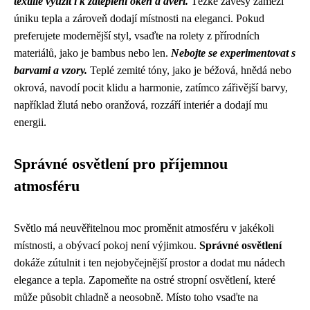
textilie využít i k zateplení oken a dveří.
Těžké závěsy zamezí
úniku tepla a zároveň dodají místnosti na eleganci. Pokud
preferujete modernější styl, vsaďte na rolety z přírodních
materiálů, jako je bambus nebo len.
Nebojte se experimentovat s
barvami a vzory.
Teplé zemité tóny, jako je béžová, hnědá nebo
okrová, navodí pocit klidu a harmonie, zatímco zářivější barvy,
například žlutá nebo oranžová, rozzáří interiér a dodají mu
energii.
Správné osvětlení pro příjemnou
atmosféru
Světlo má neuvěřitelnou moc proměnit atmosféru v jakékoli
místnosti, a obývací pokoj není výjimkou.
Správné osvětlení
dokáže zútulnit i ten nejobyčejnější prostor a dodat mu nádech
elegance a tepla. Zapomeňte na ostré stropní osvětlení, které
může působit chladně a neosobně. Místo toho vsaďte na