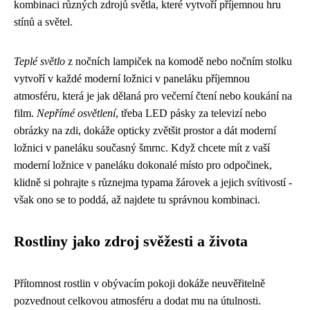
kombinaci různých zdrojů světla, které vytvoří příjemnou hru
stínů a světel.
Teplé světlo
z nočních lampiček na komodě nebo nočním stolku
vytvoří v každé moderní ložnici v paneláku příjemnou
atmosféru, která je jak dělaná pro večerní čtení nebo koukání na
film.
Nepřímé osvětlení
, třeba LED pásky za televizí nebo
obrázky na zdi, dokáže opticky zvětšit prostor a dát
moderní
ložnici v paneláku
současný šmrnc. Když chcete mít z vaší
moderní ložnice v paneláku dokonalé místo pro odpočinek,
klidně si pohrajte s různejma typama žárovek a jejich svítivostí -
však ono se to poddá, až najdete tu správnou kombinaci.
Rostliny jako zdroj svěžesti a života
Přítomnost rostlin v obývacím pokoji dokáže neuvěřitelně
pozvednout celkovou atmosféru a dodat mu na útulnosti.