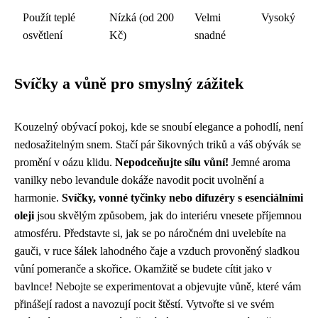
Použít teplé
Nízká (od 200
Velmi
Vysoký
osvětlení
Kč)
snadné
Svíčky a vůně pro smyslný zážitek
Kouzelný obývací pokoj, kde se snoubí elegance a pohodlí, není
nedosažitelným snem. Stačí pár šikovných triků a váš obývák se
promění v oázu klidu.
Nepodceňujte sílu vůní!
Jemné aroma
vanilky nebo levandule dokáže navodit pocit uvolnění a
harmonie.
Svíčky, vonné tyčinky nebo difuzéry s esenciálními
oleji
jsou skvělým způsobem, jak do interiéru vnesete příjemnou
atmosféru. Představte si, jak se po náročném dni uvelebíte na
gauči, v ruce šálek lahodného čaje a vzduch provoněný sladkou
vůní pomeranče a skořice. Okamžitě se budete cítit jako v
bavlnce! Nebojte se experimentovat a objevujte vůně, které vám
přinášejí radost a navozují pocit štěstí. Vytvořte si ve svém