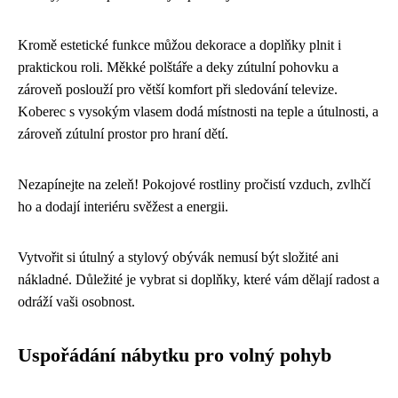
Kromě estetické funkce můžou dekorace a doplňky plnit i
praktickou roli. Měkké polštáře a deky zútulní pohovku a
zároveň poslouží pro větší komfort při sledování televize.
Koberec s vysokým vlasem dodá místnosti na teple a útulnosti, a
zároveň zútulní prostor pro hraní dětí.
Nezapínejte na zeleň! Pokojové rostliny pročistí vzduch, zvlhčí
ho a dodají interiéru svěžest a energii.
Vytvořit si útulný a stylový obývák nemusí být složité ani
nákladné. Důležité je vybrat si doplňky, které vám dělají radost a
odráží vaši osobnost.
Uspořádání nábytku pro volný pohyb