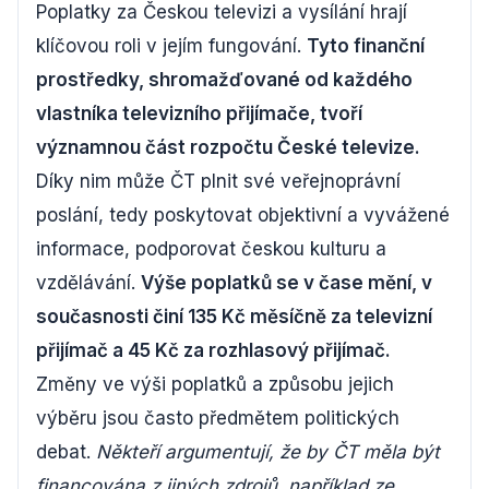
Poplatky za Českou televizi a vysílání hrají
klíčovou roli v jejím fungování.
Tyto finanční
prostředky, shromažďované od každého
vlastníka televizního přijímače, tvoří
významnou část rozpočtu České televize.
Díky nim může ČT plnit své veřejnoprávní
poslání, tedy poskytovat objektivní a vyvážené
informace, podporovat českou kulturu a
vzdělávání.
Výše poplatků se v čase mění, v
současnosti činí 135 Kč měsíčně za televizní
přijímač a 45 Kč za rozhlasový přijímač.
Změny ve výši poplatků a způsobu jejich
výběru jsou často předmětem politických
debat.
Někteří argumentují, že by ČT měla být
financována z jiných zdrojů, například ze