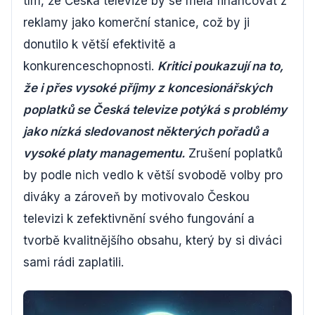
tím, že Česká televize by se měla financovat z
reklamy jako komerční stanice, což by ji
donutilo k větší efektivitě a
konkurenceschopnosti.
Kritici poukazují na to,
že i přes vysoké příjmy z koncesionářských
poplatků se Česká televize potýká s problémy
jako nízká sledovanost některých pořadů a
vysoké platy managementu.
Zrušení poplatků
by podle nich vedlo k větší svobodě volby pro
diváky a zároveň by motivovalo Českou
televizi k zefektivnění svého fungování a
tvorbě kvalitnějšího obsahu, který by si diváci
sami rádi zaplatili.