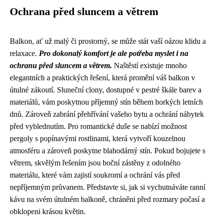
Ochrana před sluncem a větrem
Balkon, ať už malý či prostorný, se může stát vaší oázou klidu a
relaxace.
Pro dokonalý komfort je ale potřeba myslet i na
ochranu před sluncem a větrem.
Naštěstí existuje mnoho
elegantních a praktických řešení, která promění váš balkon v
útulné zákoutí. Sluneční clony, dostupné v pestré škále barev a
materiálů, vám poskytnou příjemný stín během horkých letních
dnů. Zároveň zabrání přehřívání vašeho bytu a ochrání nábytek
před vyblednutím. Pro romantické duše se nabízí možnost
pergoly s popínavými rostlinami, která vytvoří kouzelnou
atmosféru a zároveň poskytne blahodárný stín. Pokud bojujete s
větrem, skvělým řešením jsou boční zástěny z odolného
materiálu, které vám zajistí soukromí a ochrání vás před
nepříjemným průvanem. Představte si, jak si vychutnáváte ranní
kávu na svém útulném balkoně, chráněni před rozmary počasí a
obklopeni krásou květin.