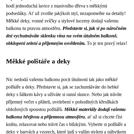
hodí jednoduchá lavice z masivního dřeva s měkkými
podsedáky. Ať už zvolíte jakýkoli styl, nezapomeňte na detaily!
Měkké deky, vonné svíčky a stylové lucerny dodají vašemu
balkonu tu pravou atmosféru.
Představte si, jak si po náročném
dni vychutnáváte sklenku vína na svém útulném balkoně,
obklopeni zelení a příjemným osvětlením.
To je ten pravý relax!
Měkké polštáře a deky
Nic nedodá vašemu balkonu pocit útulnosti tak jako měkké
polštáře a deky. Představte si, jak se zachumláváte do hebké
deky s šálkem kávy a užíváte si ranní slunce. Nebo jak trávíte
příjemný večer s přáteli, uvelebení v pohodlných křesílkách
obložených spoustou polštářů.
Měkké materiály dodají vašemu
balkonu hřejivou a příjemnou atmosféru
, ať už si chcete číst
knihu, relaxovat nebo trávit čas s blízkými. Vyberte si polštáře a
deky v barvách a vzorech, které ladí s vaším stylem a nábytkem