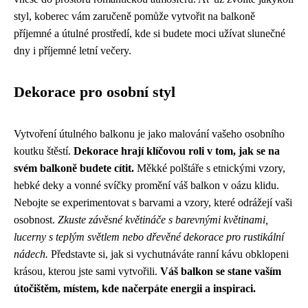
styl, koberec vám zaručeně pomůže vytvořit na balkoně
příjemné a útulné prostředí, kde si budete moci užívat slunečné
dny i příjemné letní večery.
Dekorace pro osobní styl
Vytvoření útulného balkonu je jako malování vašeho osobního
koutku štěstí.
Dekorace hrají klíčovou roli v tom, jak se na
svém balkoně budete cítit.
Měkké polštáře s etnickými vzory,
hebké deky a vonné svíčky promění váš balkon v oázu klidu.
Nebojte se experimentovat s barvami a vzory, které odrážejí vaši
osobnost.
Zkuste závěsné květináče s barevnými květinami,
lucerny s teplým světlem nebo dřevěné dekorace pro rustikální
nádech.
Představte si, jak si vychutnáváte ranní kávu obklopeni
krásou, kterou jste sami vytvořili.
Váš balkon se stane vaším
útočištěm, místem, kde načerpáte energii a inspiraci.