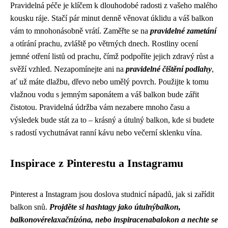
Pravidelná péče je klíčem k dlouhodobé radosti z vašeho malého
kousku ráje. Stačí pár minut denně věnovat úklidu a váš balkon
vám to mnohonásobně vrátí. Zaměřte se na
pravidelné zametání
a otírání prachu, zvláště po větrných dnech. Rostliny ocení
jemné otření listů od prachu, čímž podpoříte jejich zdravý růst a
svěží vzhled. Nezapomínejte ani na
pravidelné čištění podlahy
,
ať už máte dlažbu, dřevo nebo umělý povrch. Použijte k tomu
vlažnou vodu s jemným saponátem a váš balkon bude zářit
čistotou. Pravidelná údržba vám nezabere mnoho času a
výsledek bude stát za to – krásný a útulný balkon, kde si budete
s radostí vychutnávat ranní kávu nebo večerní sklenku vína.
Inspirace z Pinterestu a Instagramu
Pinterest a Instagram jsou doslova studnicí nápadů, jak si zařídit
balkon snů.
Projděte si hashtagy jako útulnýbalkon,
balkonovérelaxačnízóna, nebo inspiracenabalokon a nechte se