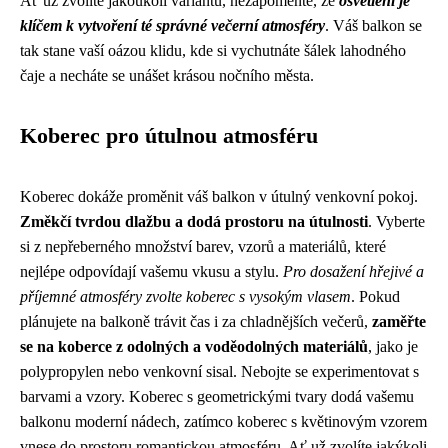
Ať už zvolíte jakoukoli variantu, nezapomeňte, že
osvětlení je
klíčem k vytvoření té správné večerní atmosféry
. Váš balkon se
tak stane vaší oázou klidu, kde si vychutnáte šálek lahodného
čaje a necháte se unášet krásou nočního města.
Koberec pro útulnou atmosféru
Koberec dokáže proměnit váš balkon v útulný venkovní pokoj.
Změkčí tvrdou dlažbu a dodá prostoru na útulnosti
. Vyberte
si z nepřeberného množství barev, vzorů a materiálů, které
nejlépe odpovídají vašemu vkusu a stylu.
Pro dosažení hřejivé a
příjemné atmosféry zvolte koberec s vysokým vlasem
. Pokud
plánujete na balkoně trávit čas i za chladnějších večerů,
zaměřte
se na koberce z odolných a voděodolných materiálů
, jako je
polypropylen nebo venkovní sisal. Nebojte se experimentovat s
barvami a vzory. Koberec s geometrickými tvary dodá vašemu
balkonu moderní nádech, zatímco koberec s květinovým vzorem
vnese do prostoru romantickou atmosféru. Ať už zvolíte jakýkoli