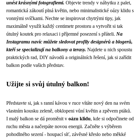
unést krásnými fotografiemi.
Objevte trendy v nábytku z palet,
romantická zákoutí plná květin, nebo minimalistické oázy klidu s
vonnými svíčkami. Nechte se inspirovat chytrými tipy, jak
maximálně využít každý centimetr prostoru a vytvořit si tak
útulný koutek pro relaxaci i příjemné posezení s přáteli.
Na
Instagramu navíc můžete sledovat profily designérů a blogerů,
kteří se specializují na balkony a terasy.
Najdete u nich spoustu
praktických rad, DIY návodů a originálních řešení, jak si zařídit
balkon podle vašich představ.
Užijte si svůj útulný balkon!
Představte si, jak s ranní kávou v ruce vítáte nový den na svém
vlastním kousku zeleně, obklopeni vůní květin a zpěvem ptáků.
I malý balkon se dá proměnit v
oázu klidu
, kde si odpočinete od
ruchu města a načerpáte novou energii. Začněte s výběrem
pohodlného sezení - houpací síť, závěsné křeslo nebo měkké