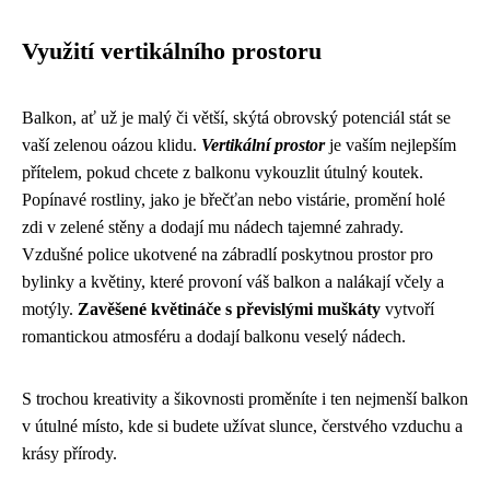
Využití vertikálního prostoru
Balkon, ať už je malý či větší, skýtá obrovský potenciál stát se
vaší zelenou oázou klidu.
Vertikální prostor
je vaším nejlepším
přítelem, pokud chcete z balkonu vykouzlit útulný koutek.
Popínavé rostliny, jako je břečťan nebo vistárie, promění holé
zdi v zelené stěny a dodají mu nádech tajemné zahrady.
Vzdušné police ukotvené na zábradlí poskytnou prostor pro
bylinky a květiny, které provoní váš balkon a nalákají včely a
motýly.
Zavěšené květináče s převislými muškáty
vytvoří
romantickou atmosféru a dodají balkonu veselý nádech.
S trochou kreativity a šikovnosti proměníte i ten nejmenší balkon
v útulné místo, kde si budete užívat slunce, čerstvého vzduchu a
krásy přírody.