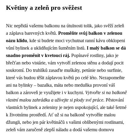
Květiny a zeleň pro svěžest
Nic nepřidá vašemu balkonu na útulnosti tolik, jako svěží zeleň
a záplava barevných květů.
Proměňte svůj balkon v zelenou
oázu klidu
, kde si budete moci vychutnat ranní kávu obklopeni
vůní bylinek a uklidňujícím šuměním listů.
I malý balkon se dá
snadno proměnit v kvetoucí ráj.
Popínavé rostliny, jako je
břečťan nebo vistárie, vám vytvoří zelenou stěnu a dodají pocit
soukromí. Do truhlíků zasaďte muškáty, petúnie nebo surfinie,
které vás budou těšit záplavou květů po celé léto. Nezapomeňte
ani na bylinky – bazalka, máta nebo meduňka provoní váš
balkon a zároveň je využijete i v kuchyni.
Vytvořte si na balkoně
vlastní malou zahrádku a užívejte si plody své práce.
Pěstování
vlastních bylinek a zeleniny je nejen uspokojující, ale také šetrné
k životnímu prostředí. Ať už si na balkoně vytvoříte malou
džungli, nebo jen pár květináčů s vašimi oblíbenými rostlinami,
zeleň vám zaručeně zlepší náladu a dodá vašemu domovu