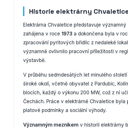
Historie elektrárny Chvaletic
Elektrárna Chvaletice představuje významný mi
zahájena v roce
1973
a dokončena byla v ro
zpracování pyritových břidlic z nedaleké lo
významně ovlivnilo pracovní příležitosti v reg
výstavbě.
V průběhu sedmdesátých let minulého stolet
široké okolí, včetně obyvatel z Pardubic, Kol
blocích, každý o výkonu 200 MW, což z ní uči
Čechách. Práce v elektrárně Chvaletice byla p
platové podmínky a sociální výhody.
Významným mezníkem
v historii elektrárny