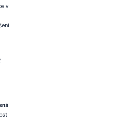
ce v
šení
h
ž
sná
ost