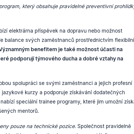
rogram, který obsahuje pravidelné preventivní prohlídk
nabízí elektrárna příspěvek na dopravu nebo možnost
fe balance svých zaměstnanců prostřednictvím flexibiln
Významným benefitem je také možnost účasti na
 které podporují týmového ducha a dobré vztahy na
obou spolupráci se svými zaměstnanci a jejich profesní
í, jazykové kurzy a podporuje získávání dodatečných
nabízí speciální trainee programy, které jim umožní získ
šených mentorů.
ezeny pouze na technické pozice
. Společnost pravidelně