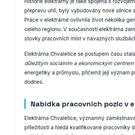
Historie elektrárny je také spojena s rozvojem 
přepravu uhlí, byly vybudovány nové silnice
Práce v elektrárně ovlivnila život několika g
celého regionu. V současnosti elektrárna zam
stovky pracovních míst v návazných službác
Elektrárna Chvaletice se postupem času sta
důležitým sociálním a ekonomickým centrem 
energetiky a průmyslu, přičemž její význam 
dodnes.
Nabídka pracovních pozic v e
Elektrárna Chvaletice, významný zaměstnavate
příležitosti a hledá kvalifikované pracovníky