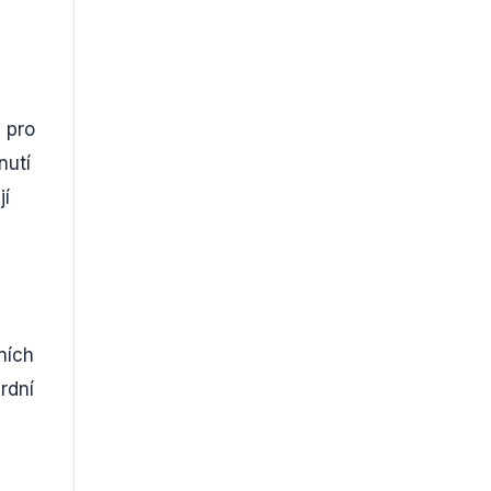
 pro
nutí
jí
ních
rdní