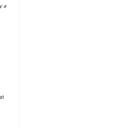
y a
í
at