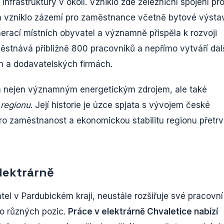
infrastruktury v okolí. Vzniklo zde železniční spojení pr
 a vzniklo zázemí pro zaměstnance včetně bytové výsta
enerací místních obyvatel a významně přispěla k rozvoji
ěstnává přibližně 800 pracovníků a nepřímo vytváří dal
h a dodavatelských firmách.
la nejen významným energetickým zdrojem, ale také
regionu
. Její historie je úzce spjata s vývojem české
pro zaměstnanost a ekonomickou stabilitu regionu přetr
lektrárně
l v Pardubickém kraji, neustále rozšiřuje své pracovní
 do různých pozic.
Práce v elektrárně Chvaletice nabízí