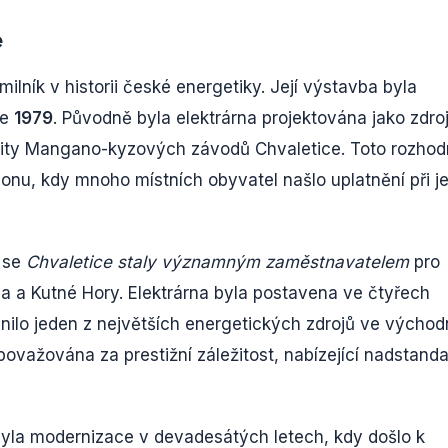
e
lník v historii české energetiky. Její výstavba byla
ce
1979
. Původně byla elektrárna projektována jako zdroj
kality Mangano-kyzových závodů Chvaletice. Toto rozhod
ionu, kdy mnoho místních obyvatel našlo uplatnění při je
í se
Chvaletice staly významným zaměstnavatelem
pro
ína a Kutné Hory. Elektrárna byla postavena ve čtyřech
nilo jeden z největších energetických zdrojů ve východ
ovažována za prestižní záležitost, nabízející nadstanda
 byla modernizace v devadesátých letech, kdy došlo k