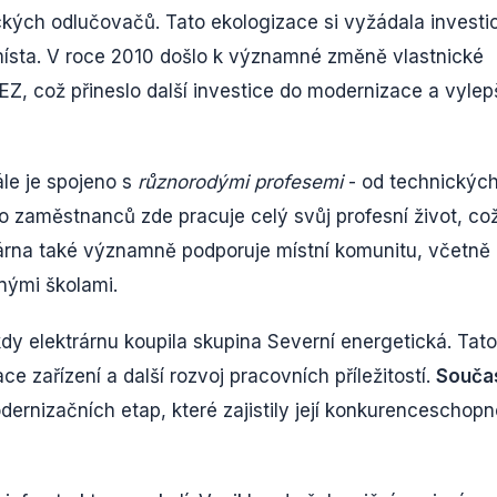
ických odlučovačů. Tato ekologizace si vyžádala investi
í místa. V roce 2010 došlo k významné změně vlastnické
ČEZ, což přineslo další investice do modernizace a vylep
ále je spojeno s
různorodými profesemi
- od technickýc
o zaměstnanců zde pracuje celý svůj profesní život, co
ktrárna také významně podporuje místní komunitu, včetně
nými školami.
y elektrárnu koupila skupina Severní energetická. Tato
e zařízení a další rozvoj pracovních příležitostí.
Souča
ernizačních etap, které zajistily její konkurenceschopn