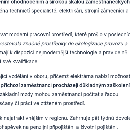
nčním ohodnocením a širokou škálou zaměstnaneckých
na techničtí specialisté, elektrikáři, strojní zámečníci a
at moderní pracovní prostředí, které prošlo v poslední
nvestovala značné prostředky do ekologizace provozu a
ají k dispozici nejmodernější technologie a pravidelně
 své kvalifikace.
ící vzdělání v oboru, přičemž elektrárna nabízí možnos
příchozí zaměstnanci procházejí důkladným zaškolen
 základní mzdy mohou zaměstnanci počítat s řadou
časy či práci ve ztíženém prostředí.
 k nejatraktivnějším v regionu. Zahrnuje pět týdnů dovol
íspěvek na penzijní připojištění a životní pojištění.