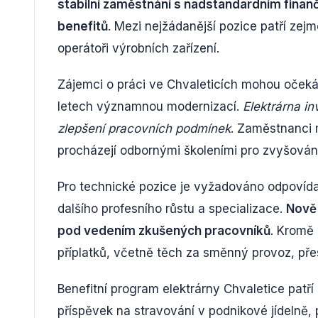
stabilní zaměstnání s nadstandardním fina
benefitů
. Mezi nejžádanější pozice patří zejmé
operátoři výrobních zařízení.
Zájemci o práci ve Chvaleticích mohou očekáv
letech významnou modernizací.
Elektrárna i
zlepšení pracovních podmínek
. Zaměstnanci m
procházejí odbornými školeními pro zvyšování
Pro technické pozice je vyžadováno odpovídaj
dalšího profesního růstu a specializace.
Nově 
pod vedením zkušených pracovníků
. Kromě
příplatků, včetně těch za směnný provoz, přes
Benefitní program elektrárny Chvaletice patří
příspěvek na stravování v podnikové jídelně, př