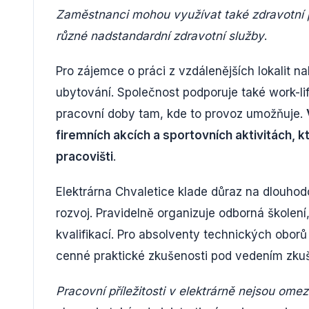
Zaměstnanci mohou využívat také zdravotní p
různé nadstandardní zdravotní služby
.
Pro zájemce o práci z vzdálenějších lokalit 
ubytování. Společnost podporuje také work-li
pracovní doby tam, kde to provoz umožňuje.
firemních akcích a sportovních aktivitách,
pracovišti
.
Elektrárna Chvaletice klade důraz na dlouhod
rozvoj. Pravidelně organizuje odborná školen
kvalifikací. Pro absolventy technických oborů 
cenné praktické zkušenosti pod vedením zku
Pracovní příležitosti v elektrárně nejsou om