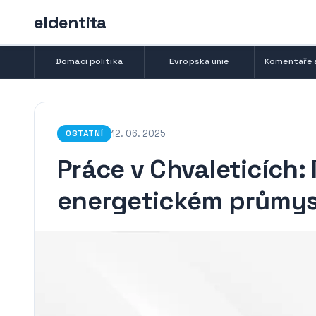
eIdentita
Domácí politika
Evropská unie
Komentáře 
12. 06. 2025
OSTATNÍ
Práce v Chvaleticích: 
energetickém průmys