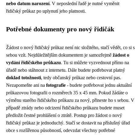
nebo datum narození
. V neposlední řadě je nutné vyměnit
řidičský průkaz po uplynutí jeho platnosti.
Potřebné dokumenty pro nový řidičák
Žádost o nový řidičský průkaz není nic složitého, stačí vědět, co si s
sebou vzít. Nejdůležitějším dokumentem je samozřejmě
žádost o
vydání řidičského průkazu
. Tu si můžete vyzvednout přímo na
úřadě nebo stáhnout z internetu. Dále budete potřebovat platný
doklad totožnosti
, tedy občanský průkaz nebo cestovní pas.
Nezapomeňte ani na
fotografie
- budete potřebovat jednu aktuální
průkazovou fotografii o rozměrech 35 x 45 mm. Pokud žádáte o
výměnu starého řidičského průkazu za nový, přineste ho s sebou. V
případě ztrády nebo odcizení řidičského průkazu budete muset
předložit čestné prohlášení o ztrátě. Postup pro žádost o nový
řidičský průkaz je jednoduchý. Stačí se dostavit na příslušný úřad
obce s rozšířenou působností, odevzdat všechny potřebné