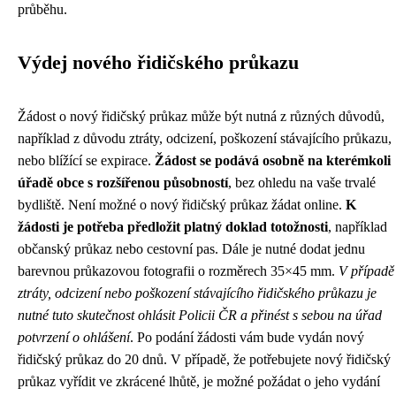
průběhu.
Výdej nového řidičského průkazu
Žádost o nový řidičský průkaz může být nutná z různých důvodů,
například z důvodu ztráty, odcizení, poškození stávajícího průkazu,
nebo blížící se expirace.
Žádost se podává osobně na kterémkoli
úřadě obce s rozšířenou působností
, bez ohledu na vaše trvalé
bydliště. Není možné o nový řidičský průkaz žádat online.
K
žádosti je potřeba předložit platný doklad totožnosti
, například
občanský průkaz nebo cestovní pas. Dále je nutné dodat jednu
barevnou průkazovou fotografii o rozměrech 35×45 mm.
V případě
ztráty, odcizení nebo poškození stávajícího řidičského průkazu je
nutné tuto skutečnost ohlásit Policii ČR a přinést s sebou na úřad
potvrzení o ohlášení
. Po podání žádosti vám bude vydán nový
řidičský průkaz do 20 dnů. V případě, že potřebujete nový řidičský
průkaz vyřídit ve zkrácené lhůtě, je možné požádat o jeho vydání