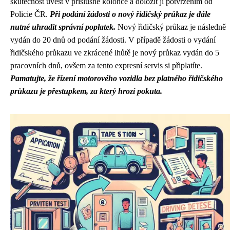
skutečnost uvést v příslušné kolonce a doložit ji potvrzením od
Policie ČR.
Při podání žádosti o nový řidičský průkaz je dále
nutné uhradit správní poplatek.
Nový řidičský průkaz je následně
vydán do 20 dnů od podání žádosti. V případě žádosti o vydání
řidičského průkazu ve zkrácené lhůtě je nový průkaz vydán do 5
pracovních dnů, ovšem za tento expresní servis si připlatíte.
Pamatujte, že řízení motorového vozidla bez platného řidičského
průkazu je přestupkem, za který hrozí pokuta.