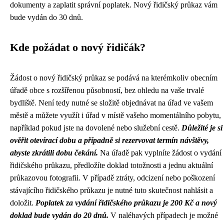
dokumenty a zaplatit správní poplatek. Nový řidičský průkaz vám
bude vydán do 30 dnů.
Kde požádat o nový řidičák?
Žádost o nový řidičský průkaz se podává na kterémkoliv obecním
úřadě obce s rozšířenou působností, bez ohledu na vaše trvalé
bydliště. Není tedy nutné se složitě objednávat na úřad ve vašem
městě a můžete využít i úřad v místě vašeho momentálního pobytu,
například pokud jste na dovolené nebo služební cestě.
Důležité je si
ověřit otevírací dobu a případně si rezervovat termín návštěvy,
abyste zkrátili dobu čekání.
Na úřadě pak vyplníte žádost o vydání
řidičského průkazu, předložíte doklad totožnosti a jednu aktuální
průkazovou fotografii. V případě ztráty, odcizení nebo poškození
stávajícího řidičského průkazu je nutné tuto skutečnost nahlásit a
doložit.
Poplatek za vydání řidičského průkazu je 200 Kč a nový
doklad bude vydán do 20 dnů.
V naléhavých případech je možné