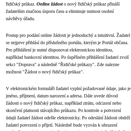
řidičský průkaz.
Online žádost
o nový řidičský průkaz přináší
žadatelům značnou úsporu času a eliminuje nutnost osobní
návštěvy úřadu.
Postup pro podání online žádosti je jednoduchý a intuitivní. Žadatel
se nejprve přihlásí do příslušného portálu, kterým je Portál občana.
Pro přihlášení je nutné disponovat elektronickou identitou,
například bankovní identitou. Po úspěšném přihlášení žadatel zvolí
sekci "Doprava" a následně "Řidičské průkazy". Zde nalezne
možnost "Žádost o nový řidičský průkaz".
V elektronickém formuláři žadatel vyplní požadované údaje, jako je
jméno, příjmení, datum narození a adresa. Dále uvede důvod
žádosti o nový řidičský průkaz, například ztrátu, odcizení nebo
skončení platnosti stávajícího průkazu. Po kontrole a potvrzení
údajů žadatel žádost odešle elektronicky. Po odeslání žádosti obdrží
žadatel potvrzení o přijetí. Následně bude vyzván k uhrazení