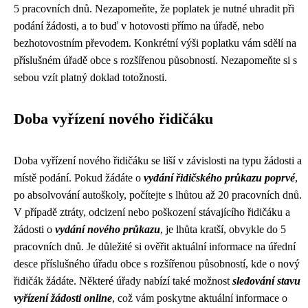
5 pracovních dnů. Nezapomeňte, že poplatek je nutné uhradit při
podání žádosti, a to buď v hotovosti přímo na úřadě, nebo
bezhotovostním převodem. Konkrétní výši poplatku vám sdělí na
příslušném úřadě obce s rozšířenou působností. Nezapomeňte si s
sebou vzít platný doklad totožnosti.
Doba vyřízení nového řidičáku
Doba vyřízení nového řidičáku se liší v závislosti na typu žádosti a
místě podání. Pokud žádáte o
vydání řidičského průkazu poprvé
,
po absolvování autoškoly, počítejte s lhůtou až 20 pracovních dnů.
V případě ztráty, odcizení nebo poškození stávajícího řidičáku a
žádosti o
vydání nového průkazu
, je lhůta kratší, obvykle do 5
pracovních dnů. Je důležité si ověřit aktuální informace na úřední
desce příslušného úřadu obce s rozšířenou působností, kde o nový
řidičák žádáte. Některé úřady nabízí také možnost
sledování stavu
vyřízení žádosti online
, což vám poskytne aktuální informace o