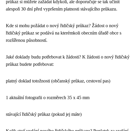
průkaz si můžete zažádat kdykoli, ale doporučuje se tak učinit
alespoň 30 dní před vypršením platnosti stávajícího průkazu.
Kde si mohu požádat o nový řidičský průkaz? Žádost o nový
řidičský průkaz se podává na kterémkoli obecním úřadě obce s
rozšířenou působností.
Jaké doklady budu potřebovat k žádosti? K žádosti o nový řidičský
průkaz budete potřebovat:
platný doklad totožnosti (občanský průkaz, cestovní pas)
1 aktuální fotografii o rozměrech 35 x 45 mm
stávající řidičský průkaz (pokud jej máte)
Kolik stojí vydání nového řidičského průkazu? Poplatek za vydání