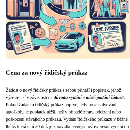
Cena za nový řidičský průkaz
Žádost o nový řidičský průkaz s sebou přináší i poplatek, jehož
výše se liší v závislosti na
důvodu vydání
a
místě podání žádosti
.
Pokud žádáte o řidičský průkaz poprvé, tedy po absolvování
autoškoly, je poplatek nižší, než v případě ztráty, odcizení nebo
poškození stávajícího průkazu. Vydání řidičského průkazu v běžné
lhůtě, která činí 30 dní, je zpravidla levnější než expresní vydání do