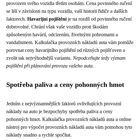
provozem svého vozidla třetím osobám. Cena povinného ručení
se liší v závislosti na typu vozidla, vaší historii řidiče a dalších
faktorech.
Havarijní pojištění
je na rozdíl od povinného ručení
dobrovolné. Chrání však vaše vozidlo proti škodám
způsobeným havárií, odcizením, živelnými pohromami a
vandalismem. Kalkulačka provozních nákladů auta vám pomůže
porovnat ceny havarijního pojištění od různých pojišťoven a
zvolit tak nejvýhodnější variantu.
Nepodceňujte tedy význam
pojištění při plánování provozu vašeho auta.
Spotřeba paliva a ceny pohonných hmot
Jedním z nejvýznamnějších faktorů ovlivňujících provozní
náklady na auto je bezpochyby spotřeba paliva a ceny
pohonných hmot. Kalkulačka provozních nákladů auta a online
nástroj pro výpočet provozních nákladů auta vám pomohou tyto
náklady snadno a rychle spočítat.