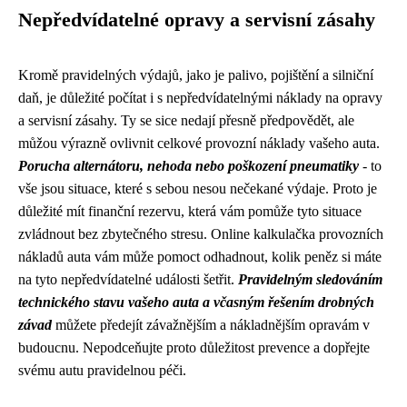
Nepředvídatelné opravy a servisní zásahy
Kromě pravidelných výdajů, jako je palivo, pojištění a silniční
daň, je důležité počítat i s nepředvídatelnými náklady na opravy
a servisní zásahy. Ty se sice nedají přesně předpovědět, ale
můžou výrazně ovlivnit celkové provozní náklady vašeho auta.
Porucha alternátoru, nehoda nebo poškození pneumatiky
- to
vše jsou situace, které s sebou nesou nečekané výdaje. Proto je
důležité mít finanční rezervu, která vám pomůže tyto situace
zvládnout bez zbytečného stresu. Online kalkulačka provozních
nákladů auta vám může pomoct odhadnout, kolik peněz si máte
na tyto nepředvídatelné události šetřit.
Pravidelným sledováním
technického stavu vašeho auta a včasným řešením drobných
závad
můžete předejít závažnějším a nákladnějším opravám v
budoucnu. Nepodceňujte proto důležitost prevence a dopřejte
svému autu pravidelnou péči.