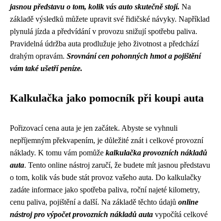
jasnou představu o tom, kolik vás auto skutečně stojí.
Na
základě výsledků můžete upravit své řidičské návyky. Například
plynulá jízda a předvídání v provozu snižují spotřebu paliva.
Pravidelná údržba auta prodlužuje jeho životnost a předchází
drahým opravám.
Srovnání cen pohonných hmot a pojištění
vám také ušetří peníze.
Kalkulačka jako pomocník při koupi auta
Pořizovací cena auta je jen začátek. Abyste se vyhnuli
nepříjemným překvapením, je důležité znát i celkové provozní
náklady. K tomu vám pomůže
kalkulačka provozních nákladů
auta
. Tento online nástroj zaručí, že budete mít jasnou představu
o tom, kolik vás bude stát provoz vašeho auta. Do kalkulačky
zadáte informace jako spotřeba paliva, roční najeté kilometry,
cenu paliva, pojištění a další. Na základě těchto údajů
online
nástroj pro výpočet provozních nákladů auta
vypočítá celkové