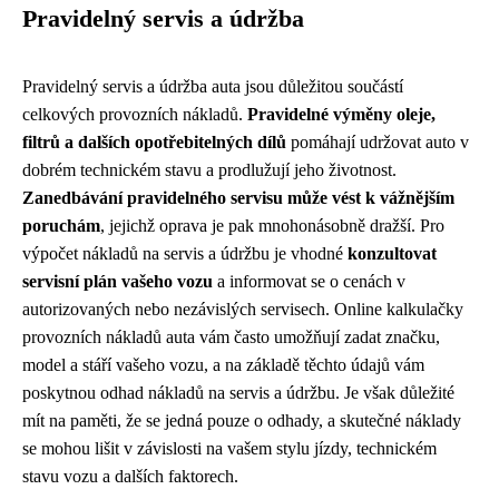
Pravidelný servis a údržba
Pravidelný servis a údržba auta jsou důležitou součástí
celkových provozních nákladů.
Pravidelné výměny oleje,
filtrů a dalších opotřebitelných dílů
pomáhají udržovat auto v
dobrém technickém stavu a prodlužují jeho životnost.
Zanedbávání pravidelného servisu může vést k vážnějším
poruchám
, jejichž oprava je pak mnohonásobně dražší. Pro
výpočet nákladů na servis a údržbu je vhodné
konzultovat
servisní plán vašeho vozu
a informovat se o cenách v
autorizovaných nebo nezávislých servisech. Online kalkulačky
provozních nákladů auta vám často umožňují zadat značku,
model a stáří vašeho vozu, a na základě těchto údajů vám
poskytnou odhad nákladů na servis a údržbu. Je však důležité
mít na paměti, že se jedná pouze o odhady, a skutečné náklady
se mohou lišit v závislosti na vašem stylu jízdy, technickém
stavu vozu a dalších faktorech.