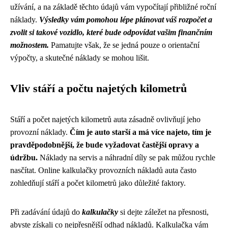
užívání, a na základě těchto údajů vám vypočítají přibližné roční
náklady.
Výsledky vám pomohou lépe plánovat váš rozpočet a
zvolit si takové vozidlo, které bude odpovídat vašim finančním
možnostem.
Pamatujte však, že se jedná pouze o orientační
výpočty, a skutečné náklady se mohou lišit.
Vliv stáří a počtu najetých kilometrů
Stáří a počet najetých kilometrů auta zásadně ovlivňují jeho
provozní náklady.
Čím je auto starší a má více najeto, tím je
pravděpodobnější, že bude vyžadovat častější opravy a
údržbu.
Náklady na servis a náhradní díly se pak můžou rychle
nasčítat. Online kalkulačky provozních nákladů auta často
zohledňují stáří a počet kilometrů jako důležité faktory.
Při zadávání údajů do
kalkulačky
si dejte záležet na přesnosti,
abyste získali co nejpřesnější odhad nákladů. Kalkulačka vám