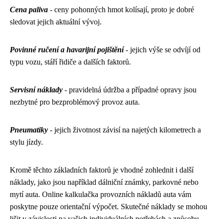
Cena paliva
- ceny pohonných hmot kolísají, proto je dobré
sledovat jejich aktuální vývoj.
Povinné ručení a havarijní pojištění
- jejich výše se odvíjí od
typu vozu, stáří řidiče a dalších faktorů.
Servisní náklady
- pravidelná údržba a případné opravy jsou
nezbytné pro bezproblémový provoz auta.
Pneumatiky
- jejich životnost závisí na najetých kilometrech a
stylu jízdy.
Kromě těchto základních faktorů je vhodné zohlednit i další
náklady, jako jsou například dálniční známky, parkovné nebo
mytí auta. Online kalkulačka provozních nákladů auta vám
poskytne pouze orientační výpočet. Skutečné náklady se mohou
lišit v závislosti na vašich individuálních potřebách a způsobu