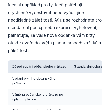
ideální například pro ty, kteří potřebují
urychleně vycestovat nebo vyřídit jiné
neodkladné záležitosti. Ať už se rozhodnete pro
standardní postup nebo expresní vyhotovení,
pamatujte, že vaše nová občanka vám brzy
otevře dveře do světa plného nových zážitků a
příležitostí.
Důvod vydání občanského průkazu
Standardní doba vyříze
Vydání prvního občanského
30 d
průkazu
Výměna občanského průkazu po
30 d
uplynutí platnosti