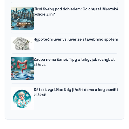
Jižní Svahy pod dohledem: Co chystá Městská
policie Zlín?
Hypotéční úvěr vs. úvěr ze stavebního spoření
Zácpa nemá šanci: Tipy a triky, jak rozhýbat
střeva
Dětská vyrážka: Kdy ji řešit doma a kdy zamířit
k lékaři