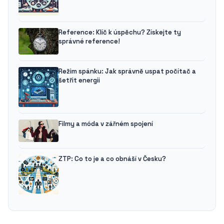
Reference: Klíč k úspěchu? Získejte ty
správné reference!
Režim spánku: Jak správně uspat počítač a
šetřit energii
Filmy a móda v zářném spojení
ZTP: Co to je a co obnáší v Česku?