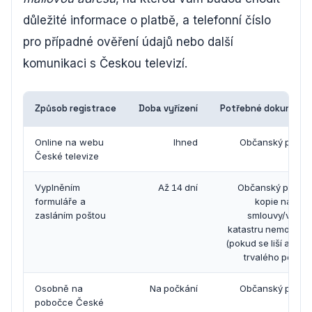
důležité informace o platbě, a telefonní číslo
pro případné ověření údajů nebo další
komunikaci s Českou televizí.
Způsob registrace
Doba vyřízení
Potřebné dokument
Online na webu
Ihned
Občanský průka
České televize
Vyplněním
Až 14 dní
Občanský průkaz
formuláře a
kopie nájemn
zasláním poštou
smlouvy/výpis 
katastru nemovitost
(pokud se liší adres
trvalého pobytu
Osobně na
Na počkání
Občanský průka
pobočce České