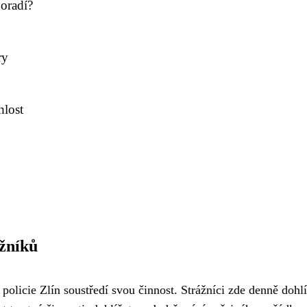
poradí?
ry
hlost
ážníků
policie Zlín soustředí svou činnost. Strážníci zde denně dohlí