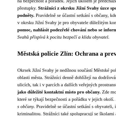
na bezpečnost a pořádek. Jejich úkolem je předcházet
přestupky.
Strážníci z okrsku Jižní Svahy úzce spo
podněty.
Pravidelně se účastní setkání s občany, kd
v okrsku Jižní Svahy je pro obyvatele důležitým k
pomoc, nahlásit podezřelé chování nebo se inform
Svahů přispívá k pocitu bezpečí a klidu obyvatel.
Městská policie Zlín: Ochrana a pre
Okrsek Jižní Svahy je nedílnou součástí Městské pol
oblasti města. Strážníci denně dohlížejí na dodržován
ulicích, tak i v parcích a dalších veřejných prostran
jako důležité kontaktní místo pro občany.
Zde moh
které se týkají bezpečnosti a pořádku v jejich okolí.
s občany.
Pravidelně se účastní setkání s obyvateli, 
kriminalitou. Strážníci také spolupracují se školami