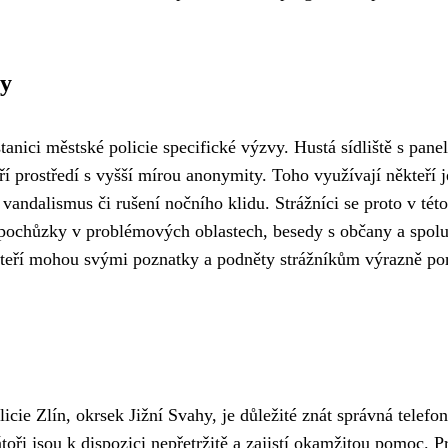
ty
tanici městské policie specifické výzvy. Hustá sídliště s pan
í prostředí s vyšší mírou anonymity. Toho využívají někteří j
 vandalismus či rušení nočního klidu. Strážníci se proto v této
 pochůzky v problémových oblastech, besedy s občany a spol
kteří mohou svými poznatky a podněty strážníkům výrazně p
cie Zlín, okrsek Jižní Svahy, je důležité znát správná telefon
toři jsou k dispozici nepřetržitě a zajistí okamžitou pomoc. P