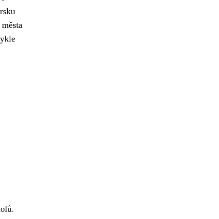
krsku
h města
vykle
olů.