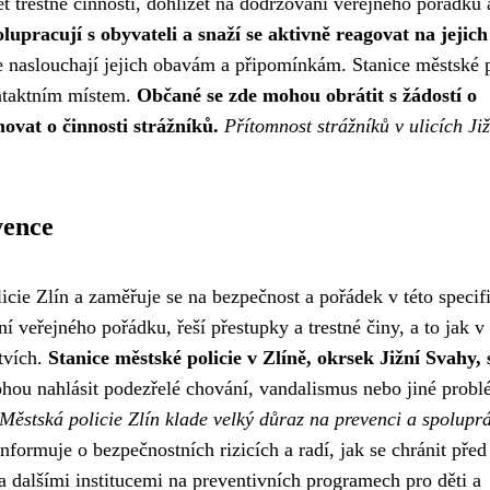
 trestné činnosti, dohlížet na dodržování veřejného pořádku a
lupracují s obyvateli a snaží se aktivně reagovat na jejich
e naslouchají jejich obavám a připomínkám. Stanice městské p
ontaktním místem.
Občané se zde mohou obrátit s žádostí o
ovat o činnosti strážníků.
Přítomnost strážníků v ulicích Ji
vence
icie Zlín a zaměřuje se na bezpečnost a pořádek v této specif
í veřejného pořádku, řeší přestupky a trestné činy, a to jak v
stvích.
Stanice městské policie v Zlíně, okrsek Jižní Svahy, 
ou nahlásit podezřelé chování, vandalismus nebo jiné probl
Městská policie Zlín klade velký důraz na prevenci a spolupr
informuje o bezpečnostních rizicích a radí, jak se chránit před
 a dalšími institucemi na preventivních programech pro děti a