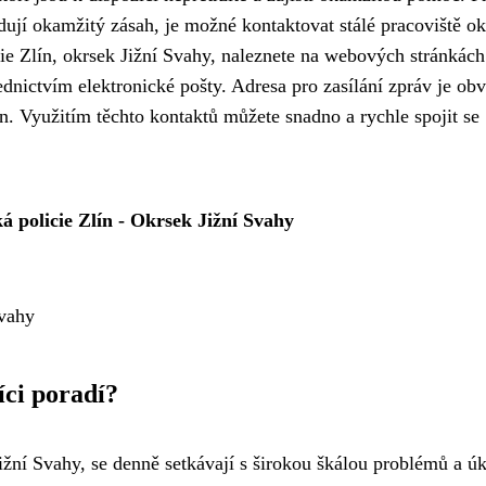
dují okamžitý zásah, je možné kontaktovat stálé pracoviště o
icie Zlín, okrsek Jižní Svahy, naleznete na webových stránkác
dnictvím elektronické pošty. Adresa pro zasílání zpráv je ob
. Využitím těchto kontaktů můžete snadno a rychle spojit se
á policie Zlín - Okrsek Jižní Svahy
Svahy
íci poradí?
Jižní Svahy, se denně setkávají s širokou škálou problémů a úk