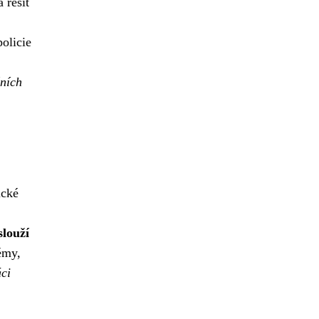
 řešit
olicie
žních
ické
slouží
émy,
áci