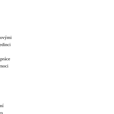
elovými
edinci
upráce
omoci
ní
ro