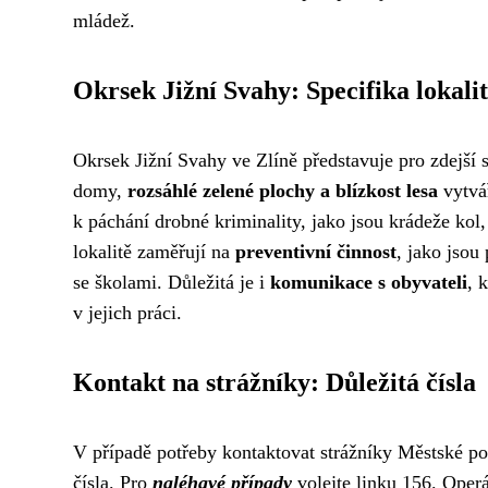
mládež.
Okrsek Jižní Svahy: Specifika lokali
Okrsek Jižní Svahy ve Zlíně představuje pro zdejší s
domy,
rozsáhlé zelené plochy a blízkost lesa
vytvář
k páchání drobné kriminality, jako jsou krádeže kol,
lokalitě zaměřují na
preventivní činnost
, jako jsou
se školami. Důležitá je i
komunikace s obyvateli
, 
v jejich práci.
Kontakt na strážníky: Důležitá čísla
V případě potřeby kontaktovat strážníky Městské poli
čísla. Pro
naléhavé případy
volejte linku 156. Operá