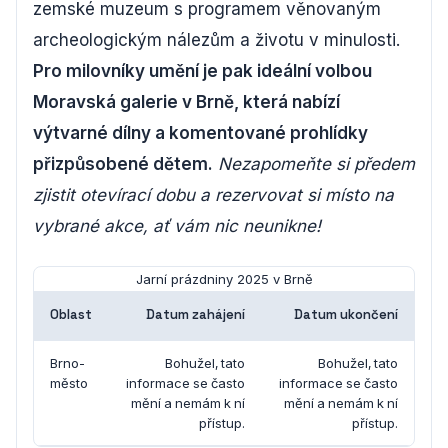
zemské muzeum s programem věnovaným
archeologickým nálezům a životu v minulosti.
Pro milovníky umění je pak ideální volbou
Moravská galerie v Brně, která nabízí
výtvarné dílny a komentované prohlídky
přizpůsobené dětem.
Nezapomeňte si předem
zjistit otevírací dobu a rezervovat si místo na
vybrané akce, ať vám nic neunikne!
Jarní prázdniny 2025 v Brně
Oblast
Datum zahájení
Datum ukončení
Brno-
Bohužel, tato
Bohužel, tato
město
informace se často
informace se často
mění a nemám k ní
mění a nemám k ní
přístup.
přístup.