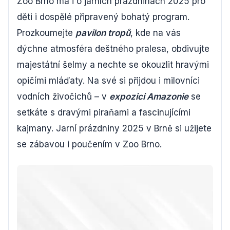
Zoo Brno má i o jarních prázdninách 2025 pro
děti i dospělé připravený bohatý program.
Prozkoumejte
pavilon tropů
, kde na vás
dýchne atmosféra deštného pralesa, obdivujte
majestátní šelmy a nechte se okouzlit hravými
opičími mláďaty. Na své si přijdou i milovníci
vodních živočichů – v
expozici Amazonie
se
setkáte s dravými piraňami a fascinujícími
kajmany. Jarní prázdniny 2025 v Brně si užijete
se zábavou i poučením v Zoo Brno.