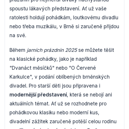
spoustu lákavých představení. Ať už vaše
ratolesti holdují pohádkám, loutkovému divadlu
nebo třeba muzikálu, v Brně si zaručeně přijdou
na své.
Během
jarních prázdnin 2025
se můžete těšit
na klasické pohádky, jako je například
"Dvanáct měsíčků" nebo "O Červené
Karkulce", v podání oblíbených brněnských
divadel. Pro starší děti jsou připravena i
modernější představení
, která se nebojí ani
aktuálních témat. Ať už se rozhodnete pro
pohádkovou klasiku nebo moderní kus,
divadelní zážitek zaručeně potěší celou rodinu