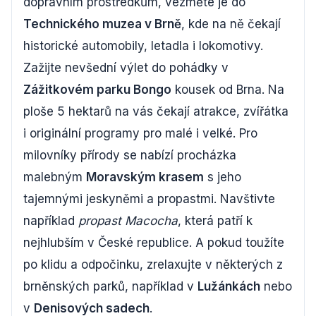
dopravním prostředkům, vezměte je do
Technického muzea v Brně
, kde na ně čekají
historické automobily, letadla i lokomotivy.
Zažijte nevšední výlet do pohádky v
Zážitkovém parku Bongo
kousek od Brna. Na
ploše 5 hektarů na vás čekají atrakce, zvířátka
i originální programy pro malé i velké. Pro
milovníky přírody se nabízí procházka
malebným
Moravským krasem
s jeho
tajemnými jeskyněmi a propastmi. Navštivte
například
propast Macocha
, která patří k
nejhlubším v České republice. A pokud toužíte
po klidu a odpočinku, zrelaxujte v některých z
brněnských parků, například v
Lužánkách
nebo
v
Denisových sadech
.