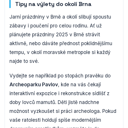
Tipy na výlety do okolí Brna
Jarní prázdniny v Brně a okolí slibují spoustu
zábavy i poučení pro celou rodinu. Ať už
plánujete prázdniny 2025 v Brně strávit
aktivně, nebo dáváte přednost poklidnějšímu
tempu, v okolí moravské metropole si každý
najde to své.
Vydejte se například po stopách pravěku do
Archeoparku Pavlov
, kde na vás čekají
interaktivní expozice i rekonstrukce sídlišť z
doby lovců mamutů. Děti jistě nadchne
možnost vyzkoušet si práci archeologa. Pokud
vaše ratolesti holdují spíše modernějším