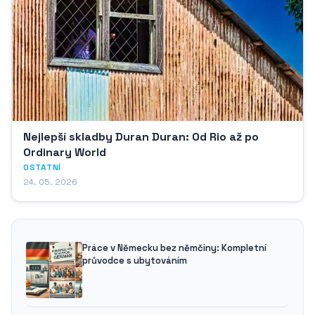
Nejlepší skladby Duran Duran: Od Rio až po
Ordinary World
OSTATNÍ
24. 05. 2026
Práce v Německu bez němčiny: Kompletní
průvodce s ubytováním