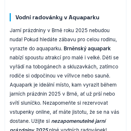
Vodní radovánky v Aquaparku
Jarní prázdniny v Brně roku 2025 nebudou
nuda! Pokud hledáte zábavu pro celou rodinu,
vyrazte do aquaparku.
Brněnský aquapark
nabízí spoustu atrakcí pro malé i velké. Děti se
vyřádí na tobogánech a skluzavkách, zatímco
rodiče si odpočinou ve vířivce nebo sauně.
Aquapark je ideální místo, kam vyrazit během
jarních prázdnin 2025 v Brně, ať už prší nebo
svítí sluníčko. Nezapomeňte si rezervovat
vstupenky online, ať máte jistotu, že se na vás
dostane. Užijte si
nezapomenutelné jarní
prázdniny 2025
plné vodních radovánek!