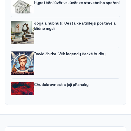
Hypotéční úvěr vs. úvěr ze stavebního spoření
Jóga a hubnutí: Cesta ke štíhlejší postavě a
klidné mysli
David Žbirka: Věk legendy české hudby
Chudokrevnost a její příznaky