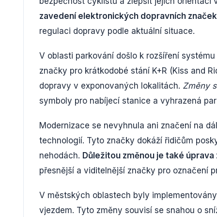
bezpečnost cyklistů a zlepšit jejich orientac
zavedení elektronických dopravních znač
regulaci dopravy podle aktuální situace.
V oblasti parkování došlo k rozšíření systé
značky pro krátkodobé stání K+R (Kiss and Ride
dopravy v exponovaných lokalitách.
Změny se
symboly pro nabíjecí stanice a vyhrazená park
Modernizace se nevyhnula ani značení na dáln
technologií. Tyto značky dokáží řidičům posky
nehodách.
Důležitou změnou je také úprava 
přesnější a viditelnější značky pro označení 
V městských oblastech byly implementovány 
vjezdem. Tyto změny souvisí se snahou o sníž