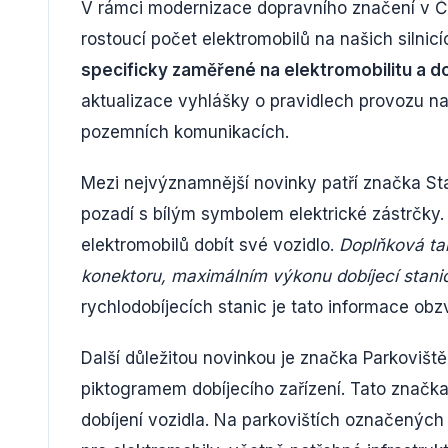
V rámci modernizace dopravního značení v Č
rostoucí počet elektromobilů na našich silnic
specificky zaměřené na elektromobilitu a do
aktualizace vyhlášky o pravidlech provozu n
pozemních komunikacích.
Mezi nejvýznamnější novinky patří značka Sta
pozadí s bílým symbolem elektrické zástrčky.
elektromobilů dobít své vozidlo.
Doplňková ta
konektoru, maximálním výkonu dobíjecí stan
rychlodobíjecích stanic je tato informace obzvl
Další důležitou novinkou je značka Parkoviště
piktogramem dobíjecího zařízení. Tato značka
dobíjení vozidla. Na parkovištích označenýc