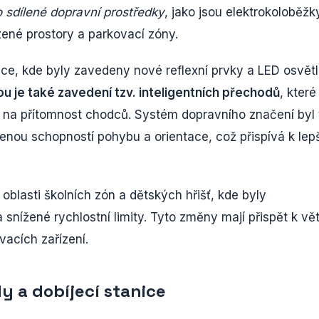
o sdílené dopravní prostředky
, jako jsou elektrokoloběžk
azené prostory a parkovací zóny.
ce, kde byly zavedeny nové reflexní prvky a LED osvětl
 je také zavedení tzv. inteligentních přechodů
, které
e na přítomnost chodců. Systém dopravního značení byl
nou schopností pohybu a orientace, což přispívá k lepš
blasti školních zón a dětských hřišť, kde byly
nížené rychlostní limity. Tyto změny mají přispět k vět
vacích zařízení.
y a dobíjecí stanice