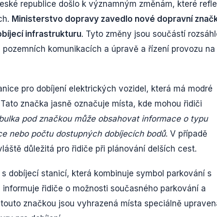
eské republice došlo k významným změnám, které reflek
ích.
Ministerstvo dopravy zavedlo nové dopravní znač
bíjecí infrastrukturu
. Tyto změny jsou součástí rozsáhl
a pozemních komunikacích a úpravě a řízení provozu na
nice pro dobíjení elektrických vozidel, která má modré
 Tato značka jasně označuje místa, kde mohou řidiči
bulka pod značkou může obsahovat informace o typu
ice nebo počtu dostupných dobíjecích bodů
. V případě
áště důležitá pro řidiče při plánování delších cest.
 s dobíjecí stanicí, která kombinuje symbol parkování s
 informuje řidiče o možnosti současného parkování a
h touto značkou jsou vyhrazená místa speciálně upraven