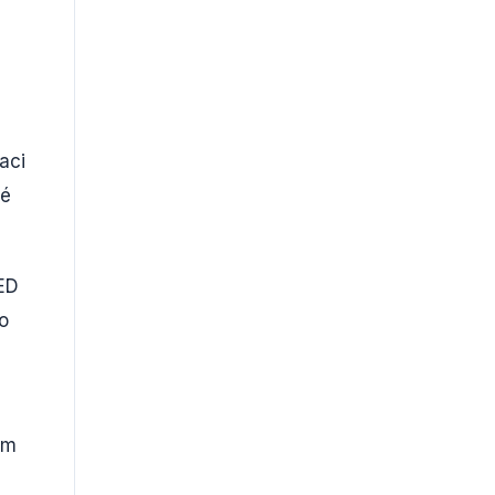
aci
vé
LED
o
ým