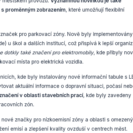
i v městském provozu.
Významnou novinkou je také
ek s proměnným zobrazením
, které umožňují flexibilní
mu značek pro parkovací zóny. Nově byly implementovány
) u škol a dalších institucí, což přispívá k lepší organiz
 dotkly také značení pro elektromobily
, kde přibyly no
ovací místa pro elektrická vozidla.
icích, kde byly instalovány nové informační tabule s 
tovat aktuální informace o dopravní situaci, počasí neb
značení v oblasti stavebních prací
, kde byly zavedeny
pracovních zón.
nové značky pro nízkoemisní zóny a oblasti s omezen
ení emisí a zlepšení kvality ovzduší v centrech měst.