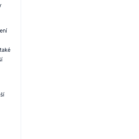
y
ení
 také
í
ší