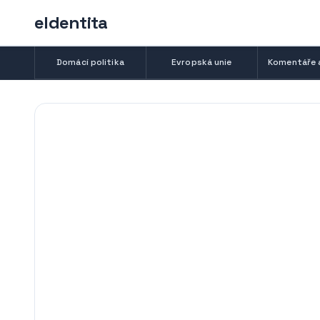
eIdentita
Domácí politika
Evropská unie
Komentáře 