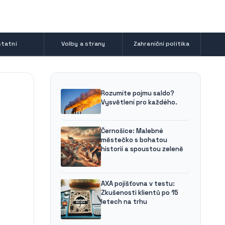
tatní
Volby a strany
Zahraniční politika
Rozumíte pojmu saldo?
Vysvětlení pro každého.
Černošice: Malebné
městečko s bohatou
historií a spoustou zeleně
AXA pojišťovna v testu:
Zkušenosti klientů po 15
letech na trhu