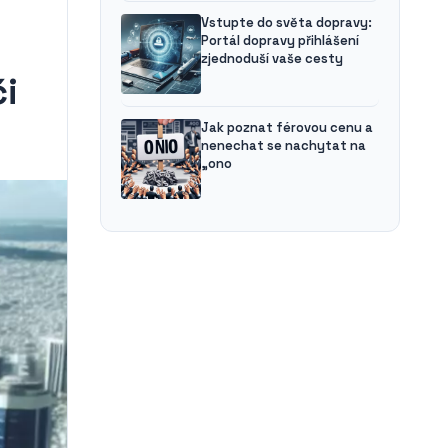
Vstupte do světa dopravy:
Portál dopravy přihlášení
zjednoduší vaše cesty
či
Jak poznat férovou cenu a
nenechat se nachytat na
„ono