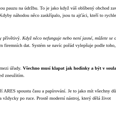
tkou pauzu na údržbu. To je jako když váš oblíbený obchod za
Kdyby náhodou něco zaskřípalo, jsou tu ajťáci, kteří to rychl
y přívětivý.
Když něco nefunguje nebo není jasné, můžete se o
em firemních dat. Systém se navíc pořád vylepšuje podle toho,
 mezi úřady.
Všechno musí klapat jak hodinky a být v soul
řed zneužitím.
tří ARES spoustu času a papírování. Je to jako mít všechny dů
vždycky po ruce. Prostě moderní nástroj, který dělá život