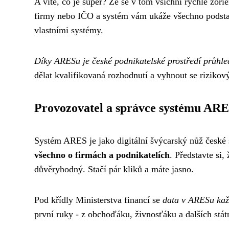
A víte, co je super? Že se v tom všichni rychle zori
firmy nebo IČO a systém vám ukáže všechno podstat
vlastními systémy.
Díky ARESu je české podnikatelské prostředí průhle
dělat kvalifikovaná rozhodnutí a vyhnout se riziko
Provozovatel a správce systému AR
Systém ARES je jako digitální švýcarský nůž české 
všechno o firmách a podnikatelích
. Představte si, 
důvěryhodný. Stačí pár kliků a máte jasno.
Pod křídly Ministerstva financí se
data v ARESu každ
první ruky - z obchoďáku, živnosťáku a dalších státn