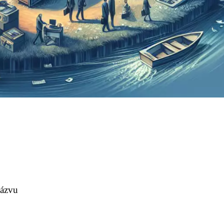
názvu