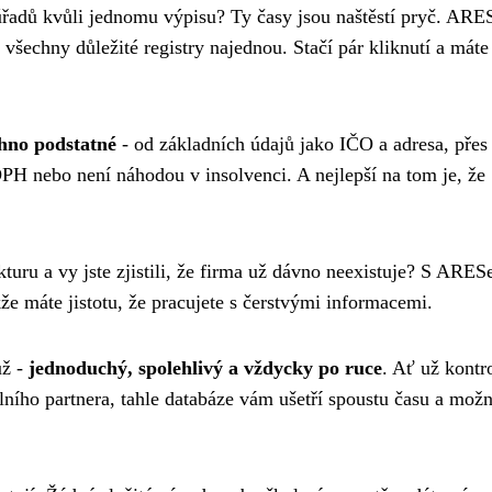
 úřadů kvůli jednomu výpisu? Ty časy jsou naštěstí pryč. ARE
á všechny důležité registry najednou. Stačí pár kliknutí a máte
hno podstatné
- od základních údajů jako IČO a adresa, přes
í DPH nebo není náhodou v insolvenci. A nejlepší na tom je, že
turu a vy jste zjistili, že firma už dávno neexistuje? S ARES
kže máte jistotu, že pracujete s čerstvými informacemi.
ůž -
jednoduchý, spolehlivý a vždycky po ruce
. Ať už kontr
lního partnera, tahle databáze vám ušetří spoustu času a mož