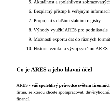
Aktuálnost a spolehlivost zobrazovanýc
Bezplatný přístup k veřejným informac
Propojení s dalšími státními registry
Výhody využití ARES pro podnikatele
Možnosti exportu dat do různých formá
Historie vzniku a vývoj systému ARES
Co je ARES a jeho hlavní účel
ARES -
váš spolehlivý průvodce světem firemníc
firma, se kterou chcete spolupracovat, důvěryhodná.
financí.