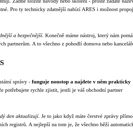
entují. Žádné složité návody nebo školení - prostě zadáte náze
né. Pro ty technicky zdatnější nabízí ARES i možnost propoj
dnější a bezpečnější
. Konečně máme nástroj, který nám pomá
vých partnerům. A to všechno z pohodlí domova nebo kancelář
ES
státní správy -
funguje nonstop a najdete v něm prakticky
že potřebujete rychle zjistit, jestli je váš obchodní partner
ý den aktualizují
. Je to jako když máte čerstvé zprávy přímo
ích registrů. A nejlepší na tom je, že všechno běží automatic