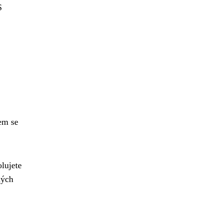
S
em se
olujete
ných