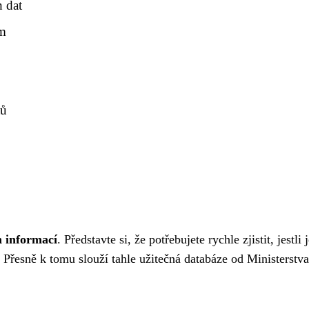
h dat
ím
tů
h informací
. Představte si, že potřebujete rychle zjistit, jestli 
 Přesně k tomu slouží tahle užitečná databáze od Ministerstva