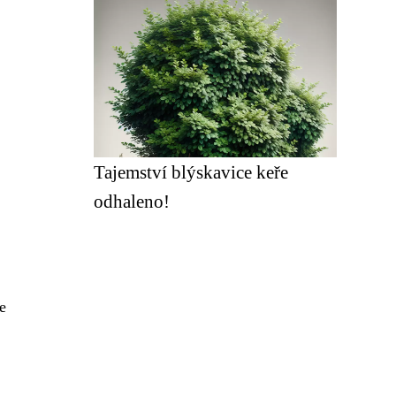
Tajemství blýskavice keře
odhaleno!
je