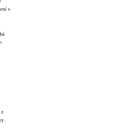
v
ení s
há
e.
 z
ky.