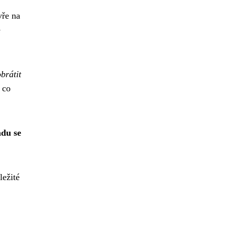
vře na
e
brátit
 co
adu se
ležité