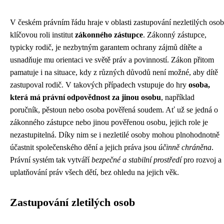
V českém právním řádu hraje v oblasti zastupování nezletilých osob
klíčovou roli institut
zákonného zástupce
. Zákonný zástupce,
typicky rodič, je nezbytným garantem ochrany zájmů dítěte a
usnadňuje mu orientaci ve světě práv a povinností. Zákon přitom
pamatuje i na situace, kdy z různých důvodů není možné, aby dítě
zastupoval rodič. V takových případech vstupuje do hry
osoba,
která má právní odpovědnost za jinou osobu
, například
poručník, pěstoun nebo osoba pověřená soudem. Ať už se jedná o
zákonného zástupce nebo jinou pověřenou osobu, jejich role je
nezastupitelná. Díky nim se i nezletilé osoby mohou plnohodnotně
účastnit společenského dění a jejich práva jsou
účinně chráněna
.
Právní systém tak vytváří
bezpečné a stabilní prostředí
pro rozvoj a
uplatňování práv všech dětí, bez ohledu na jejich věk.
Zastupování zletilých osob