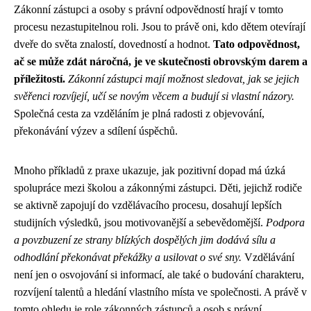
Zákonní zástupci a osoby s právní odpovědností hrají v tomto
procesu nezastupitelnou roli. Jsou to právě oni, kdo dětem otevírají
dveře do světa znalostí, dovedností a hodnot.
Tato odpovědnost,
ač se může zdát náročná, je ve skutečnosti obrovským darem a
příležitostí.
Zákonní zástupci mají možnost sledovat, jak se jejich
svěřenci rozvíjejí, učí se novým věcem a budují si vlastní názory.
Společná cesta za vzděláním je plná radosti z objevování,
překonávání výzev a sdílení úspěchů.
Mnoho příkladů z praxe ukazuje, jak pozitivní dopad má úzká
spolupráce mezi školou a zákonnými zástupci. Děti, jejichž rodiče
se aktivně zapojují do vzdělávacího procesu, dosahují lepších
studijních výsledků, jsou motivovanější a sebevědomější.
Podpora
a povzbuzení ze strany blízkých dospělých jim dodává sílu a
odhodlání překonávat překážky a usilovat o své sny.
Vzdělávání
není jen o osvojování si informací, ale také o budování charakteru,
rozvíjení talentů a hledání vlastního místa ve společnosti. A právě v
tomto ohledu je role zákonných zástupců a osob s právní