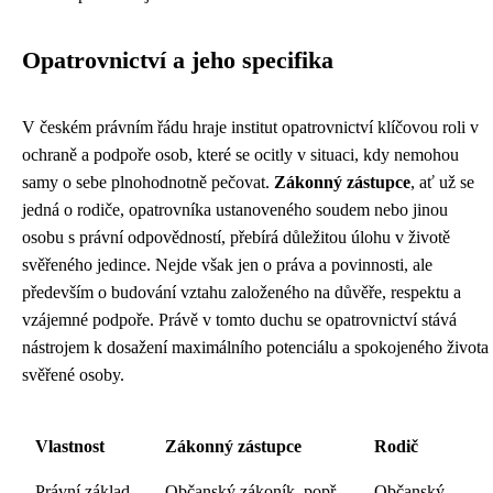
Opatrovnictví a jeho specifika
V českém právním řádu hraje institut opatrovnictví klíčovou roli v
ochraně a podpoře osob, které se ocitly v situaci, kdy nemohou
samy o sebe plnohodnotně pečovat.
Zákonný zástupce
, ať už se
jedná o rodiče, opatrovníka ustanoveného soudem nebo jinou
osobu s právní odpovědností, přebírá důležitou úlohu v životě
svěřeného jedince. Nejde však jen o práva a povinnosti, ale
především o budování vztahu založeného na důvěře, respektu a
vzájemné podpoře. Právě v tomto duchu se opatrovnictví stává
nástrojem k dosažení maximálního potenciálu a spokojeného života
svěřené osoby.
Vlastnost
Zákonný zástupce
Rodič
Právní základ
Občanský zákoník, popř.
Občanský