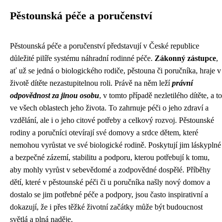
Pěstounská péče a poručenství
Pěstounská péče a poručenství představují v České republice
důležité pilíře systému náhradní rodinné péče.
Zákonný zástupce
,
ať už se jedná o biologického rodiče, pěstouna či poručníka, hraje v
životě dítěte nezastupitelnou roli. Právě na něm leží
právní
odpovědnost za jinou osobu
, v tomto případě nezletilého dítěte, a to
ve všech oblastech jeho života. To zahrnuje péči o jeho zdraví a
vzdělání, ale i o jeho citové potřeby a celkový rozvoj. Pěstounské
rodiny a poručníci otevírají své domovy a srdce dětem, které
nemohou vyrůstat ve své biologické rodině. Poskytují jim láskyplné
a bezpečné zázemí, stabilitu a podporu, kterou potřebují k tomu,
aby mohly vyrůst v sebevědomé a zodpovědné dospělé. Příběhy
dětí, které v pěstounské péči či u poručníka našly nový domov a
dostalo se jim potřebné péče a podpory, jsou často inspirativní a
dokazují, že i přes těžké životní začátky může být budoucnost
světlá a plná naděje.