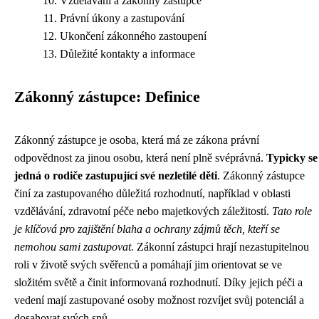
Vzdělávání a zákonný zástupce
Právní úkony a zastupování
Ukončení zákonného zastoupení
Důležité kontakty a informace
Zákonný zástupce: Definice
Zákonný zástupce je osoba, která má ze zákona právní
odpovědnost za jinou osobu, která není plně svéprávná.
Typicky se
jedná o rodiče zastupující své nezletilé děti
. Zákonný zástupce
činí za zastupovaného důležitá rozhodnutí, například v oblasti
vzdělávání, zdravotní péče nebo majetkových záležitostí.
Tato role
je klíčová pro zajištění blaha a ochrany zájmů těch, kteří se
nemohou sami zastupovat.
Zákonní zástupci hrají nezastupitelnou
roli v životě svých svěřenců a pomáhají jim orientovat se ve
složitém světě a činit informovaná rozhodnutí. Díky jejich péči a
vedení mají zastupované osoby možnost rozvíjet svůj potenciál a
dosahovat svých snů.