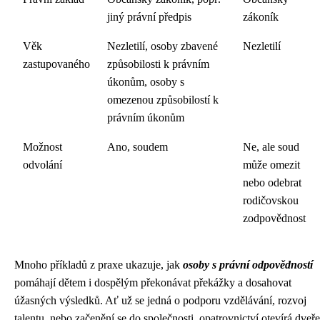
jiný právní předpis
zákoník
Věk
Nezletilí, osoby zbavené
Nezletilí
zastupovaného
způsobilosti k právním
úkonům, osoby s
omezenou způsobilostí k
právním úkonům
Možnost
Ano, soudem
Ne, ale soud
odvolání
může omezit
nebo odebrat
rodičovskou
zodpovědnost
Mnoho příkladů z praxe ukazuje, jak
osoby s právní odpovědností
pomáhají dětem i dospělým překonávat překážky a dosahovat
úžasných výsledků. Ať už se jedná o podporu vzdělávání, rozvoj
talentu, nebo začenění se do společnosti, opatrovnictví otevírá dveře