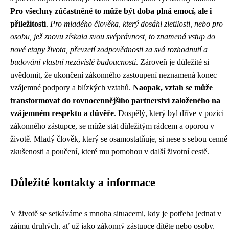
Pro všechny zúčastněné to může být doba plná emocí, ale i
příležitostí
.
Pro mladého člověka, který dosáhl zletilosti, nebo pro
osobu, jež znovu získala svou svéprávnost, to znamená vstup do
nové etapy života, převzetí zodpovědnosti za svá rozhodnutí a
budování vlastní nezávislé budoucnosti
. Zároveň je důležité si
uvědomit, že ukončení zákonného zastoupení neznamená konec
vzájemné podpory a blízkých vztahů.
Naopak, vztah se může
transformovat do rovnocennějšího partnerství založeného na
vzájemném respektu a důvěře
. Dospělý, který byl dříve v pozici
zákonného zástupce, se může stát důležitým rádcem a oporou v
životě. Mladý člověk, který se osamostatňuje, si nese s sebou cenné
zkušenosti a poučení, které mu pomohou v další životní cestě.
Důležité kontakty a informace
V životě se setkáváme s mnoha situacemi, kdy je potřeba jednat v
zájmu druhých, ať už jako zákonný zástupce dítěte nebo osoby,