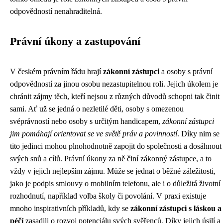
odpovědností nenahraditelná.
Právní úkony a zastupování
V českém právním řádu hrají
zákonní zástupci
a osoby s právní
odpovědností za jinou osobu nezastupitelnou roli. Jejich úkolem je
chránit zájmy těch, kteří nejsou z různých důvodů schopni tak činit
sami. Ať už se jedná o nezletilé děti, osoby s omezenou
svéprávností nebo osoby s určitým handicapem,
zákonní zástupci
jim pomáhají orientovat se ve světě práv a povinností
. Díky nim se
tito jedinci mohou plnohodnotně zapojit do společnosti a dosáhnout
svých snů a cílů. Právní úkony za ně činí zákonný zástupce, a to
vždy v jejich nejlepším zájmu. Může se jednat o běžné záležitosti,
jako je podpis smlouvy o mobilním telefonu, ale i o důležitá životní
rozhodnutí, například volba školy či povolání. V praxi existuje
mnoho inspirativních příkladů, kdy se
zákonní zástupci s láskou a
péčí
zasadili o rozvoj potenciálu svých svěřenců. Díky jejich úsilí a