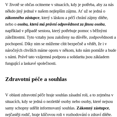
V životě se občas ocitneme v situacích, kdy je potřeba, aby za nás
někdo jiný jednal v našem nejlepším zájmu. Ať už se jedná o
zákonného zástupce
, který s láskou a péčí chrání zájmy dítěte,
nebo o
osobu, která má právní odpovědnost za jinou osobu
,
například v případě seniora, který potřebuje pomoc s běžnými
záležitostmi. Tyto vztahy jsou založeny na důvěře, zodpovědnosti a
pochopení. Díky nim se můžeme cítit bezpečně a vědět, že i v
náročných chvílích máme oporu v někom, kdo nám pomůže a bude
s námi. Právě tato vzájemná podpora a solidarita jsou základem
fungující a laskavé společnosti.
Zdravotní péče a souhlas
V oblasti zdravotní péče hraje souhlas zásadní roli, a to zejména v
situacích, kdy se jedná o nezletilé osoby nebo osoby, které nejsou
samy schopny udělit informovaný souhlas.
Zákonný zástupce
,
nejčastěji rodič, hraje klíčovou roli v rozhodování o zdraví dítěte.