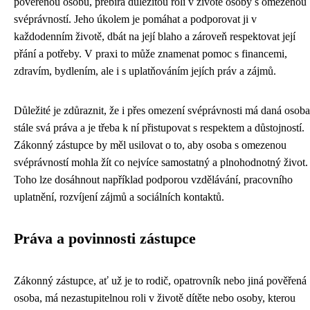
pověřenou osobu, přebírá důležitou roli v životě osoby s omezenou
svéprávností. Jeho úkolem je pomáhat a podporovat ji v
každodenním životě, dbát na její blaho a zároveň respektovat její
přání a potřeby. V praxi to může znamenat pomoc s financemi,
zdravím, bydlením, ale i s uplatňováním jejích práv a zájmů.
Důležité je zdůraznit, že i přes omezení svéprávnosti má daná osoba
stále svá práva a je třeba k ní přistupovat s respektem a důstojností.
Zákonný zástupce by měl usilovat o to, aby osoba s omezenou
svéprávností mohla žít co nejvíce samostatný a plnohodnotný život.
Toho lze dosáhnout například podporou vzdělávání, pracovního
uplatnění, rozvíjení zájmů a sociálních kontaktů.
Práva a povinnosti zástupce
Zákonný zástupce, ať už je to rodič, opatrovník nebo jiná pověřená
osoba, má nezastupitelnou roli v životě dítěte nebo osoby, kterou