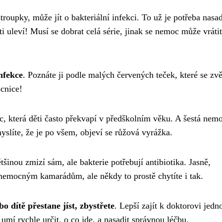
roupky, může jít o bakteriální infekci. To už je potřeba nasad
ěti uleví! Musí se dobrat celá série, jinak se nemoc může vrátit
nfekce
. Poznáte ji podle malých červených teček, které se zvě
cnice!
c, která děti často překvapí v předškolním věku. A šestá nem
myslíte, že je po všem, objeví se růžová vyrážka.
ětšinou zmizí sám, ale bakterie potřebují antibiotika. Jasně,
nemocným kamarádům, ale někdy to prostě chytíte i tak.
o dítě přestane jíst, zbystřete
. Lepší zajít k doktorovi jedn
mí rychle určit, o co jde, a nasadit správnou léčbu.