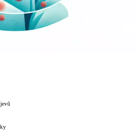
ojevů
žky