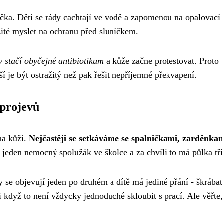
níčka. Děti se rády cachtají ve vodě a zapomenou na opalovac
ité myslet na ochranu před sluníčkem.
 stačí obyčejné antibiotikum
a kůže začne protestovat. Proto
ší je být ostražitý než pak řešit nepříjemné překvapení.
 projevů
na kůži.
Nejčastěji se setkáváme se spalničkami, zarděnka
í jeden nemocný spolužák ve školce a za chvíli to má půlka tř
se objevují jeden po druhém a dítě má jediné přání - škrábat
 i když to není vždycky jednoduché skloubit s prací. Ale věřte