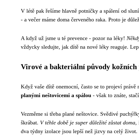
V létě pak řešíme hlavně potničky a spálení od slu
- a večer máme doma červeného raka. Proto je důlež
A když už jsme u té prevence - pozor na léky!
Někdy
vždycky sledujte, jak dítě na nové léky reaguje. Lep
Virové a bakteriální původy kožních
Když vaše dítě onemocní, často se to projeví právě 
planými neštovicemi a spálou
- však to znáte, stač
Vezměme si třeba plané neštovice. Svědivé puchýřky 
škrábat.
V téhle době je super důležité zůstat doma
,
dva týdny izolace jsou lepší než jizvy na celý život.