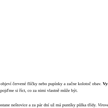
 objeví červené flíčky nebo pupínky a začne kolotoč obav.
Vy
e pojďme si říct, co za nimi vlastně může být.
dostane neštovice a za pár dní už má puntíky půlka třídy.
Virov