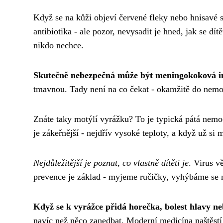
Když se na kůži objeví červené fleky nebo hnisavé st
antibiotika - ale pozor, nevysadit je hned, jak se dít
nikdo nechce.
Skutečně nebezpečná může být meningokoková i
tmavnou. Tady není na co čekat - okamžitě do nemo
Znáte taky motýlí vyrážku? To je typická pátá nemo
je zákeřnější - nejdřív vysoké teploty, a když už si 
Nejdůležitější je poznat, co vlastně dítěti je
. Virus v
prevence je základ - myjeme ručičky, vyhýbáme se 
Když se k vyrážce přidá horečka, bolest hlavy neb
navíc než něco zanedbat. Moderní medicína naštěstí u