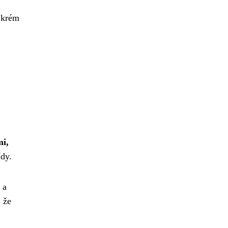
í krém
mi,
ídy.
 a
, že