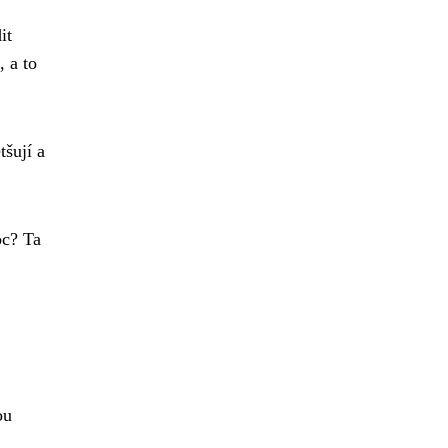
it
, a to
tšují a
oc? Ta
ou