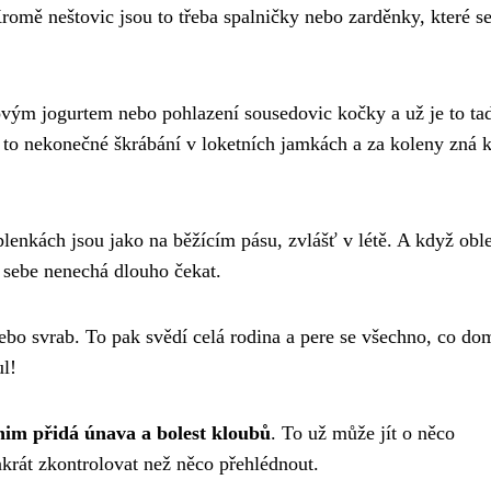
Kromě neštovic jsou to třeba spalničky nebo zarděnky, které s
novým jogurtem nebo pohlazení sousedovic kočky a už je to ta
 to nekonečné škrábání v loketních jamkách a za koleny zná 
lenkách jsou jako na běžícím pásu, zvlášť v létě. A když obl
a sebe nenechá dlouho čekat.
ebo svrab. To pak svědí celá rodina a pere se všechno, co do
ul!
nim přidá únava a bolest kloubů
. To už může jít o něco
akrát zkontrolovat než něco přehlédnout.