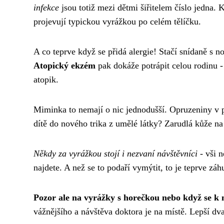
infekce
jsou totiž mezi dětmi šiřitelem číslo jedna. 
projevují typickou vyrážkou po celém tělíčku.
A co teprve když se přidá alergie! Stačí snídaně s 
Atopický ekzém
pak dokáže potrápit celou rodinu -
atopik.
Miminka to nemají o nic jednodušší. Opruzeniny v p
dítě do nového trika z umělé látky? Zarudlá kůže n
Někdy za vyrážkou stojí i nezvaní návštěvníci
- vši n
najdete. A než se to podaří vymýtit, to je teprve záh
Pozor ale na vyrážky s horečkou nebo když se k 
vážnějšího a návštěva doktora je na místě. Lepší dv