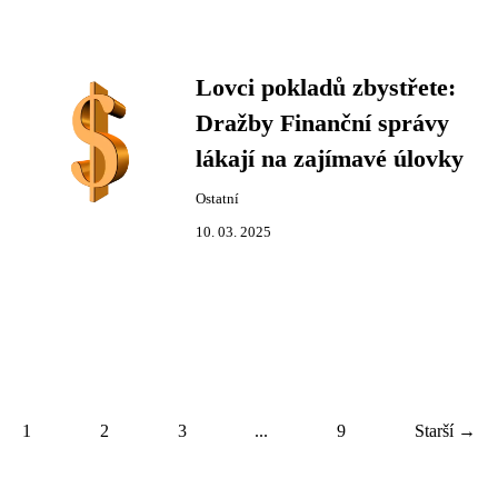
Lovci pokladů zbystřete:
Dražby Finanční správy
lákají na zajímavé úlovky
Ostatní
10. 03. 2025
1
2
3
...
9
Starší →