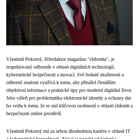
Vlastimil Pokorný, šéfredaktor magazínu "eIdentita", je
respektovaný odborník v oblasti digitálních technologií,
kybernetické bezpečnosti a inovací. Své bohaté zkušenosti a
odborné znalosti využívá k tomu, aby přinášel čtenářům
objektivní informace a praktické tipy pro moderní digitální život.
Jeho vášeň pro problematiku elektronické identity a ochrany dat
ho vedla k tomu, že se stal klíčovou osobností v oblasti eIdentit a
bezpečnosti online prostředí.
Vlastimil Pokorný má za sebou dlouholetou kariéru v oblasti IT
a kybernetické bezpečnosti. Získal si respekt od kolegů i