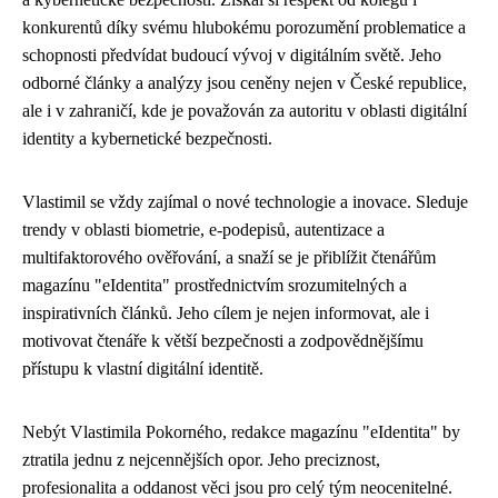
konkurentů díky svému hlubokému porozumění problematice a
schopnosti předvídat budoucí vývoj v digitálním světě. Jeho
odborné články a analýzy jsou ceněny nejen v České republice,
ale i v zahraničí, kde je považován za autoritu v oblasti digitální
identity a kybernetické bezpečnosti.
Vlastimil se vždy zajímal o nové technologie a inovace. Sleduje
trendy v oblasti biometrie, e-podepisů, autentizace a
multifaktorového ověřování, a snaží se je přiblížit čtenářům
magazínu "eIdentita" prostřednictvím srozumitelných a
inspirativních článků. Jeho cílem je nejen informovat, ale i
motivovat čtenáře k větší bezpečnosti a zodpovědnějšímu
přístupu k vlastní digitální identitě.
Nebýt Vlastimila Pokorného, redakce magazínu "eIdentita" by
ztratila jednu z nejcennějších opor. Jeho preciznost,
profesionalita a oddanost věci jsou pro celý tým neocenitelné.