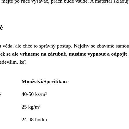
a mějte po ruce vysavač, prach bude všude. A materiál skladuj
ě
ná věda, ale chce to správný postup. Nejdřív se zbavíme samo
ež se ale vrhneme na zárubně, musíme vypnout a odpojit
edevším, že?
Množství/Specifikace
é
40-50 ks/m²
25 kg/m²
24-48 hodin