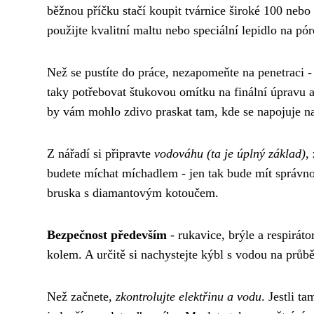
běžnou příčku stačí koupit tvárnice široké 100 nebo
použijte kvalitní maltu nebo speciální lepidlo na pó
Než se pustíte do práce, nezapomeňte na penetraci -
taky potřebovat štukovou omítku na finální úpravu 
by vám mohlo zdivo praskat tam, kde se napojuje na
Z nářadí si připravte
vodováhu (ta je úplný základ)
,
budete míchat míchadlem - jen tak bude mít správnou
bruska s diamantovým kotoučem.
Bezpečnost především
- rukavice, brýle a respirát
kolem. A určitě si nachystejte kýbl s vodou na průbě
Než začnete,
zkontrolujte elektřinu a vodu
. Jestli t