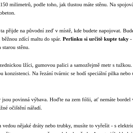
 150 milimetrů, podle toho, jak tlustou máte stěnu. Na spojov
robeton.
 ta přijde na původní zeď v místě, kde budete napojovat. Bud
a běžnou zdící maltu do spár.
Perlinku si určitě kupte taky
- 
 starou stěnu.
 zednickou lžíci, gumovou palici a samozřejmě metr s tužkou.
 konzistenci. Na řezání tvárnic se hodí speciální pilka nebo
or jsou povinná výbava. Hoďte na zem fólii, ať nemáte bordel
žné očištění nářadí.
am vedou nějaké dráty nebo trubky, musíte to vyřešit - s elektr