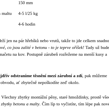
150 mm
a maltu
4-5 l/25 kg
4-6 hodin
rží jen na pár hřebíků nebo vrutů, takže to jde celkem snadno
vé, co jsou zalité v betonu - to je teprve oříšek!
Tady už bude
 mačetu na kov. Postupně zárubeň rozřežeme na menší kusy a
jdřív odstraníme těsnění mezi zárubní a zdí
, pak můžeme
 obvodu, ať zbytečně nepoškodíte zeď okolo.
 Všechny zbytky montážní pěny, staré hmoždinky, prostě vš
í zbytky betonu a malty
. Čím líp to vyčistíte, tím lépe pak nov