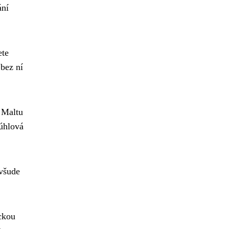
ání
ete
bez ní
 Maltu
 úhlová
 všude
ickou