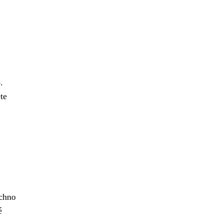
.
te
echno
é