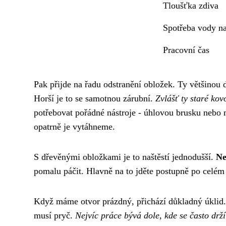
Tloušťka zdiva
Spotřeba vody n
Pracovní čas
Pak přijde na řadu odstranění obložek. Ty většinou d
Horší je to se samotnou zárubní.
Zvlášť ty staré kovo
potřebovat pořádné nástroje - úhlovou brusku nebo
opatrně je vytáhneme.
S dřevěnými obložkami je to naštěstí jednodušší.
Ne
pomalu páčit. Hlavně na to jděte postupně po celém
Když máme otvor prázdný, přichází důkladný úklid.
musí pryč.
Nejvíc práce bývá dole, kde se často drž