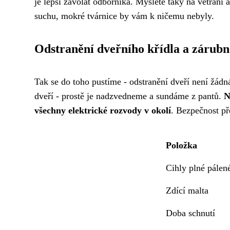
je lepší zavolat odborníka. Myslete taky na větrání 
suchu, mokré tvárnice by vám k ničemu nebyly.
Odstranění dveřního křídla a zárubn
Tak se do toho pustíme - odstranění dveří není žád
dveří - prostě je nadzvedneme a sundáme z pantů.
N
všechny elektrické rozvody v okolí
. Bezpečnost př
Položka
Cihly plné pálen
Zdící malta
Doba schnutí