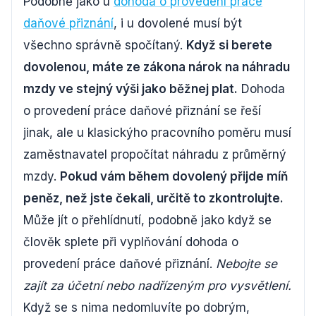
Podobně jako u
dohoda o provedení práce
daňové přiznání
, i u dovolené musí být
všechno správně spočítaný.
Když si berete
dovolenou, máte ze zákona nárok na náhradu
mzdy ve stejný výši jako běžnej plat.
Dohoda
o provedení práce daňové přiznání se řeší
jinak, ale u klasickýho pracovního poměru musí
zaměstnavatel propočítat náhradu z průměrný
mzdy.
Pokud vám během dovolený přijde míň
peněz, než jste čekali, určitě to zkontrolujte.
Může jít o přehlídnutí, podobně jako když se
člověk splete při vyplňování dohoda o
provedení práce daňové přiznání.
Nebojte se
zajít za účetní nebo nadřízeným pro vysvětlení.
Když se s nima nedomluvíte po dobrým,