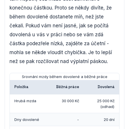
konečnou částkou. Proto se někdy divíte, že
během dovolené dostanete míň, než jste
čekali. Pokud vám není jasné, jak se počítá
dovolená u vás v práci nebo se vám zdá
částka podezřele nízká, zajděte za účetní -
mohla se někde vloudit chybička. Je to lepší
než se pak rozčilovat nad výplatní páskou.
Srovnání mzdy během dovolené a běžné práce
Položka
Běžná práce
Dovolená
Hrubá mzda
30 000 Kč
25 000 Kč
(odhad)
Dny dovolené
-
20 dní