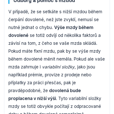
Odbory a pomoc s mzdou
V případě, že se setkáte s nižší mzdou během
čerpání dovolené, než jste zvyklí, nemusí se
nutně jednat o chybu.
Výše mzdy během
dovolené
se totiž odvíjí od několika faktorů a
závisí na tom, z čeho se vaše mzda skládá.
Pokud máte fixní mzdu, pak by se výše mzdy
během dovolené měnit neměla. Pokud ale vaše
mzda zahrnuje i
variabilní složky
, jako jsou
například prémie, provize z prodeje nebo
příplatky za práci přesčas, pak je
pravděpodobné, že
dovolená bude
proplacena v nižší výši
. Tyto variabilní složky
mzdy se totiž obvykle počítají z odpracované