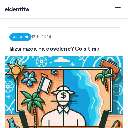
eIdentita
17. 11. 2024
OSTATNÍ
Nižší mzda na dovolené? Co s tím?