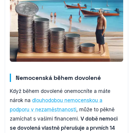
Nemocenská během dovolené
Když během dovolené onemocníte a máte
nárok na
dlouhodobou nemocenskou a
podporu v nezaměstnanosti
, může to pěkně
zamíchat s vašimi financemi.
V době nemoci
se dovolená vlastně přerušuje a prvních 14