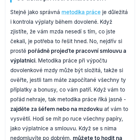
Stejně jako správná
metodika práce
je důležitá
i kontrola výplaty během dovolené. Když
zjistíte, že vám mzda nesedí s tím, co jste
čekali, je potřeba to řešit hned. No, nejdřív si
prostě
pořádně projeďte pracovní smlouvu a
výplatnici
. Metodika práce při výpočtu
dovolenkové mzdy může být složitá, takže si
ověřte, jestli tam máte započítané všechny ty
příplatky a bonusy, co vám patří. Když vám to
pořád nehraje, tak metodika práce říká jasně -
zajděte za šéfem nebo na mzdovku
ať vám to
vysvětlí. Hodí se mít po ruce všechny papíry,
jako výplatnice a smlouvu. Když se s nima
nedomluvíte po dobrém,
můžete to hodit na