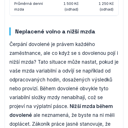
Průměrná denní
1 500 Kč
1 250 Kč
mzda
(odhad)
(odhad)
Neplacené volno a nižší mzda
Čerpání dovolené je právem každého
zaměstnance, ale co když se s dovolenou pojí i
nižší mzda? Tato situace může nastat, pokud je
vaše mzda variabilní a odvíjí se například od
odpracovaných hodin, dosažených výsledků
nebo provizí. Během dovolené obvykle tyto
variabilní složky mzdy nenabíhají, což se
projeví na výplatní pásce.
Nižší mzda během
dovolené
ale neznamená, že byste na ni měli
doplácet. Zákoník práce jasně stanovuje, že