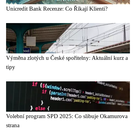
Unicredit Bank Recenze: Co Říkají Klienti?
Výměna zlotých u České spořitelny: Aktuální kurz a
tipy
Volební program SPD 2025: Co slibuje Okamurova
strana