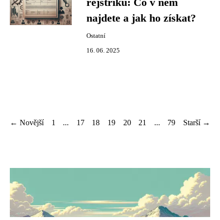
rejstříku: Co v něm
najdete a jak ho získat?
Ostatní
16. 06. 2025
← Novější
1
...
17
18
19
20
21
...
79
Starší →