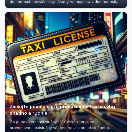
domácnosti obvykle kryje škody na majetku v domácnosti,
ale vztahuje se i na rozbitý...
Získejte povolení pro provozování taxi služby
snadno a rychle
Co je povolení taxi služby? V České republice je
provozování taxislužby vázáno na získání příslušného