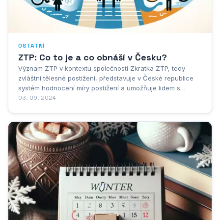
OSTATNÍ
ZTP: Co to je a co obnáší v Česku?
Význam ZTP v kontextu společnosti Zkratka ZTP, tedy
zvláštní tělesné postižení, představuje v České republice
systém hodnocení míry postižení a umožňuje lidem s
určitými zdravotními omezeními čerpat podporu a výhody.
03. 09. 2024
Nejde jen o lékařskou diagnózu, ale o komplexní
posouzení, jak moc zdravotní stav ovlivňuje...