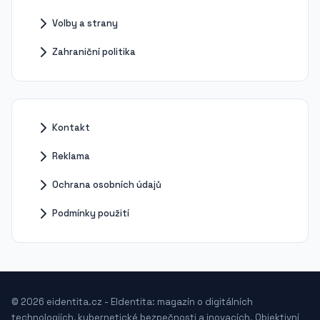
Volby a strany
Zahraniční politika
Kontakt
Reklama
Ochrana osobních údajů
Podmínky použití
© 2026 eidentita.cz - EIdentita: magazín o digitálních
technologiích, kybernetické bezpečnosti a inovacích. Objektivní