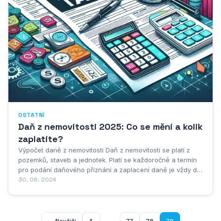
OSTATNÍ
Daň z nemovitosti 2025: Co se mění a kolik
zaplatíte?
Výpočet daně z nemovitosti Daň z nemovitosti se platí z
pozemků, staveb a jednotek. Platí se každoročně a termín
pro podání daňového přiznání a zaplacení daně je vždy do
konce května. Pokud vám vznikla povinnost podat daňové
30. 08. 2024
přiznání, učinit tak musíte do konce ledna. Pro výpočet
daně z nemovitosti pro rok 2025...
...
← Novější
1
77
78
79