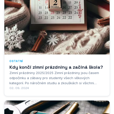
OSTATNÍ
Kdy končí zimní prázdniny a začíná škola?
Zimní prázdniny 2025/2025 Zimní prázdniny jsou časem
odpočinku a zábavy pro studenty všech věkových
kategorií. Po náročném studiu a zkouškách si všichni
zaslouží chvíli volna. Ale kdy vlastně ty zimní radovánky
02. 09. 2024
skončí a škola zase začne? Datum konce zimních prázdnin
se liší podle kraje. Většina studentů se ale do...