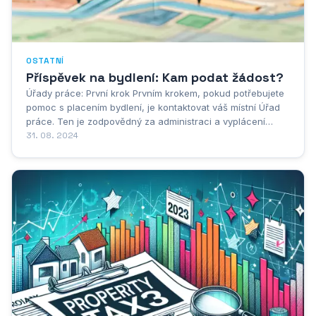
OSTATNÍ
Příspěvek na bydlení: Kam podat žádost?
Úřady práce: První krok Prvním krokem, pokud potřebujete
pomoc s placením bydlení, je kontaktovat váš místní Úřad
práce. Ten je zodpovědný za administraci a vyplácení
příspěvku na bydlení. Není nutné nikam složitě cestovat,
31. 08. 2024
stačí navštívit pobočku v místě vašeho trvalého bydliště. Na
úřadě vám poskytnou...