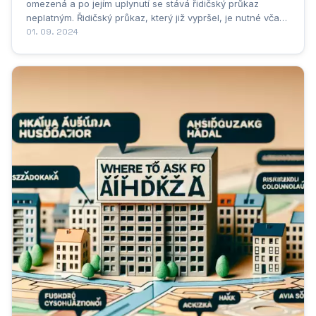
omezená a po jejím uplynutí se stává řidičský průkaz
neplatným. Řidičský průkaz, který již vypršel, je nutné včas
vyměnit za nový. Řízení s prošlým řidičským průkazem je
01. 09. 2024
přestupek, za který hrozí pokuta a zákaz řízení. Délka
platnosti...