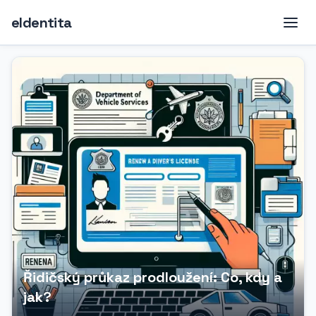
eIdentita
Řidičský průkaz prodloužení: Co, kdy a
jak?