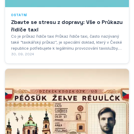
OSTATNÍ
Zbavte se stresu z dopravy: Vše o Průkazu
řidiče taxi
Co je průkaz řidiče taxi Průkaz řidiče taxi, často nazývaný
také "taxikářský průkaz", je speciální doklad, který v České
republice potřebujete k legálnímu provozování taxislužby.
Nejde jen o to, že musíte umět řídit – k získání tohoto
30. 09. 2024
průkazu musíte splnit několik dalších podmínek. Mezi ně
patří...