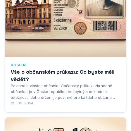
OSTATNÍ
Vše o občanském průkazu: Co byste měli
vědět?
Povinnost vlastnit občanku Občanský průkaz, zkráceně
občanka, je v České republice nezbytným dokladem
totožnosti. Jeho držení je povinné pro každého občana
České republiky staršího 15 let s trvalým pobytem na území
05. 09. 2024
České republiky. Občanka slouží k prokázání totožnosti v
mnoha běžných životních situacích,...