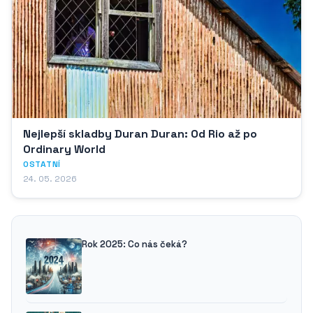
Nejlepší skladby Duran Duran: Od Rio až po
Ordinary World
OSTATNÍ
24. 05. 2026
Rok 2025: Co nás čeká?