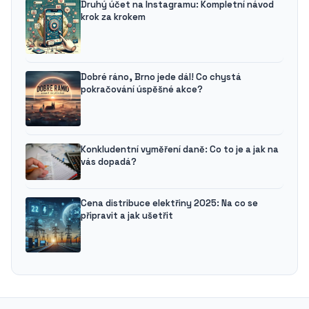
Druhý účet na Instagramu: Kompletní návod
krok za krokem
Dobré ráno, Brno jede dál! Co chystá
pokračování úspěšné akce?
Konkludentní vyměření daně: Co to je a jak na
vás dopadá?
Cena distribuce elektřiny 2025: Na co se
připravit a jak ušetřit