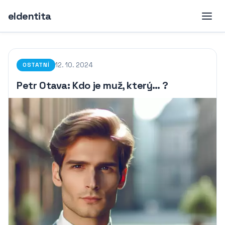
eIdentita
12. 10. 2024
OSTATNÍ
Petr Otava: Kdo je muž, který… ?