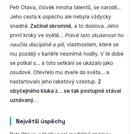
Petr Otava, člověk mnoha talentů, se narodil...
Jeho cesta k úspěchu ale nebyla vždycky
snadná.
Začínal skromně
, a to doslova. Jeho
první kroky ve světě…
Právě tato zkušenost ho
naučila disciplíně a píli
, vlastnostem, které se
mu později v kariéře nesmírně hodily. V té době
se potkal s… a toto setkání se ukázalo jako
osudové. Otevřelo mu dveře do světa… a
nastartovalo jeho raketový vzestup.
Z
obyčejného kluka z… se tak postupně stával
uznávaný…
Největší úspěchy