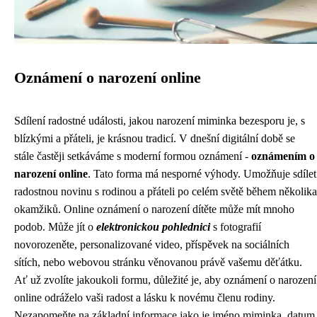
Oznámení o narození online
Sdílení radostné události, jakou narození miminka bezesporu je, s
blízkými a přáteli, je krásnou tradicí. V dnešní digitální době se
stále častěji setkáváme s moderní formou oznámení -
oznámením o
narození online
. Tato forma má nesporné výhody. Umožňuje sdílet
radostnou novinu s rodinou a přáteli po celém světě během několika
okamžiků. Online oznámení o narození dítěte může mít mnoho
podob. Může jít o
elektronickou pohlednici
s fotografií
novorozeněte, personalizované video, příspěvek na sociálních
sítích, nebo webovou stránku věnovanou právě vašemu děťátku.
Ať už zvolíte jakoukoli formu, důležité je, aby oznámení o narození
online odráželo vaši radost a lásku k novému členu rodiny.
Nezapomeňte na základní informace jako je jméno miminka, datum