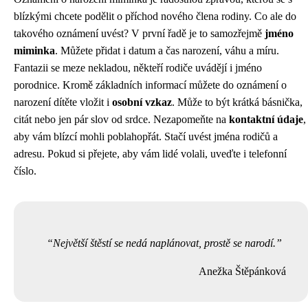
blízkými chcete podělit o příchod nového člena rodiny. Co ale do
takového oznámení uvést? V první řadě je to samozřejmě
jméno
miminka
. Můžete přidat i datum a čas narození, váhu a míru.
Fantazii se meze nekladou, někteří rodiče uvádějí i jméno
porodnice. Kromě základních informací můžete do oznámení o
narození dítěte vložit i
osobní vzkaz
. Může to být krátká básnička,
citát nebo jen pár slov od srdce. Nezapomeňte na
kontaktní údaje
,
aby vám blízcí mohli poblahopřát. Stačí uvést jména rodičů a
adresu. Pokud si přejete, aby vám lidé volali, uveďte i telefonní
číslo.
Největší štěstí se nedá naplánovat, prostě se narodí.
Anežka Štěpánková