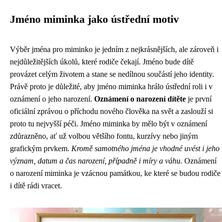
Jméno miminka jako ústřední motiv
Výběr jména pro miminko je jedním z nejkrásnějších, ale zároveň i
nejdůležitějších úkolů, které rodiče čekají. Jméno bude dítě
provázet celým životem a stane se nedílnou součástí jeho identity.
Právě proto je důležité, aby jméno miminka hrálo ústřední roli i v
oznámení o jeho narození.
Oznámení o narození dítěte
je první
oficiální zprávou o příchodu nového člověka na svět a zaslouží si
proto tu nejvyšší péči. Jméno miminka by mělo být v oznámení
zdůrazněno, ať už volbou většího fontu, kurzívy nebo jiným
grafickým prvkem.
Kromě samotného jména je vhodné uvést i jeho
význam, datum a čas narození, případně i míry a váhu.
Oznámení
o narození miminka je vzácnou památkou, ke které se budou rodiče
i dítě rádi vracet.