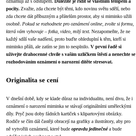
oznamují až s odstupem.
Důležité je řídit se vlastním tempem a
pocity.
Zvažte, zda chcete být těmi, kdo novinu světu sdělí, nebo
zda chcete dát příbuzným a přátelům prostor, aby si miminko užili
osobně.
Pokud se rozhodnete pro oznámení online, zvolte si formu,
která vám vyhovuje – fotka, video, milý text.
Nezapomeňte, že ne
každý sdílí vaše nadšení, proto buďte ohleduplní k těm, kteří si
miminko přáli, ale zatím se jim to nesplnilo.
V první řadě si
užívejte drahocenné chvíle s vaším uzlíčkem štěstí a nenechte se
rozhodováním oznámení o narození dítěte stresovat.
Originalita se cení
V dnešní době, kdy se klade důraz na individualitu, není divu, že i
oznámení o narození miminka se stávají originálními uměleckými
díly. Pryč jsou doby fádních kartiček s klipartovými obrázky.
Rodiče se čím dál častěji obracejí na grafiky a ilustrátory, aby pro
ně vytvořili oznámení, které bude
opravdu jedinečné
a bude