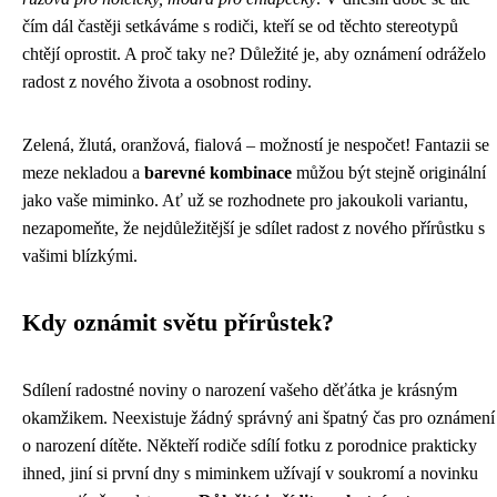
čím dál častěji setkáváme s rodiči, kteří se od těchto stereotypů
chtějí oprostit. A proč taky ne? Důležité je, aby oznámení odráželo
radost z nového života a osobnost rodiny.
Zelená, žlutá, oranžová, fialová – možností je nespočet! Fantazii se
meze nekladou a
barevné kombinace
můžou být stejně originální
jako vaše miminko. Ať už se rozhodnete pro jakoukoli variantu,
nezapomeňte, že nejdůležitější je sdílet radost z nového přírůstku s
vašimi blízkými.
Kdy oznámit světu přírůstek?
Sdílení radostné noviny o narození vašeho děťátka je krásným
okamžikem. Neexistuje žádný správný ani špatný čas pro oznámení
o narození dítěte. Někteří rodiče sdílí fotku z porodnice prakticky
ihned, jiní si první dny s miminkem užívají v soukromí a novinku