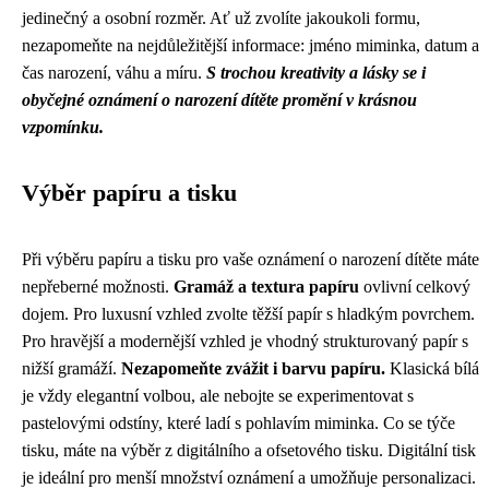
jedinečný a osobní rozměr. Ať už zvolíte jakoukoli formu,
nezapomeňte na nejdůležitější informace: jméno miminka, datum a
čas narození, váhu a míru.
S trochou kreativity a lásky se i
obyčejné oznámení o narození dítěte promění v krásnou
vzpomínku.
Výběr papíru a tisku
Při výběru papíru a tisku pro vaše oznámení o narození dítěte máte
nepřeberné možnosti.
Gramáž a textura papíru
ovlivní celkový
dojem. Pro luxusní vzhled zvolte těžší papír s hladkým povrchem.
Pro hravější a modernější vzhled je vhodný strukturovaný papír s
nižší gramáží.
Nezapomeňte zvážit i barvu papíru.
Klasická bílá
je vždy elegantní volbou, ale nebojte se experimentovat s
pastelovými odstíny, které ladí s pohlavím miminka. Co se týče
tisku, máte na výběr z digitálního a ofsetového tisku. Digitální tisk
je ideální pro menší množství oznámení a umožňuje personalizaci.