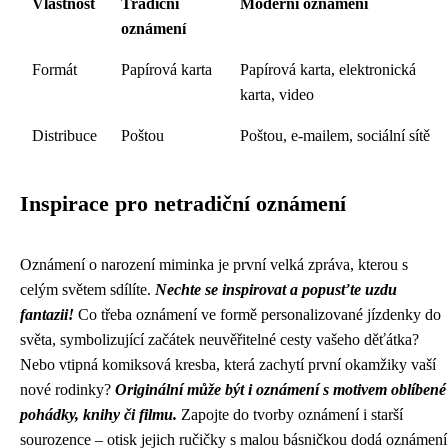
Vlastnost
Tradiční
Moderní oznámení
oznámení
Formát
Papírová karta
Papírová karta, elektronická
karta, video
Distribuce
Poštou
Poštou, e-mailem, sociální sítě
Inspirace pro netradiční oznámení
Oznámení o narození miminka je první velká zpráva, kterou s
celým světem sdílíte.
Nechte se inspirovat a popusťte uzdu
fantazii!
Co třeba oznámení ve formě personalizované jízdenky do
světa, symbolizující začátek neuvěřitelné cesty vašeho děťátka?
Nebo vtipná komiksová kresba, která zachytí první okamžiky vaší
nové rodinky?
Originální může být i oznámení s motivem oblíbené
pohádky, knihy či filmu.
Zapojte do tvorby oznámení i starší
sourozence – otisk jejich ručičky s malou básničkou dodá oznámení