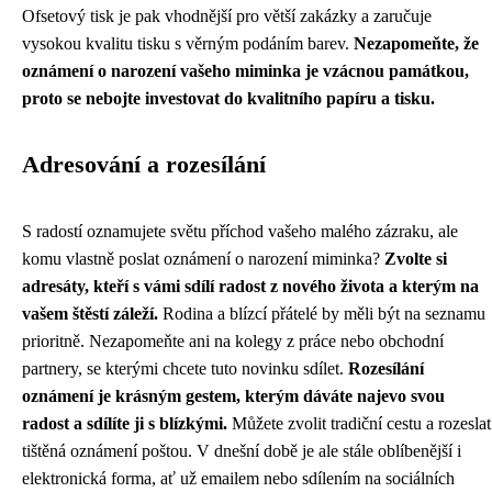
Ofsetový tisk je pak vhodnější pro větší zakázky a zaručuje
vysokou kvalitu tisku s věrným podáním barev.
Nezapomeňte, že
oznámení o narození vašeho miminka je vzácnou památkou,
proto se nebojte investovat do kvalitního papíru a tisku.
Adresování a rozesílání
S radostí oznamujete světu příchod vašeho malého zázraku, ale
komu vlastně poslat oznámení o narození miminka?
Zvolte si
adresáty, kteří s vámi sdílí radost z nového života a kterým na
vašem štěstí záleží.
Rodina a blízcí přátelé by měli být na seznamu
prioritně. Nezapomeňte ani na kolegy z práce nebo obchodní
partnery, se kterými chcete tuto novinku sdílet.
Rozesílání
oznámení je krásným gestem, kterým dáváte najevo svou
radost a sdílíte ji s blízkými.
Můžete zvolit tradiční cestu a rozeslat
tištěná oznámení poštou. V dnešní době je ale stále oblíbenější i
elektronická forma, ať už emailem nebo sdílením na sociálních