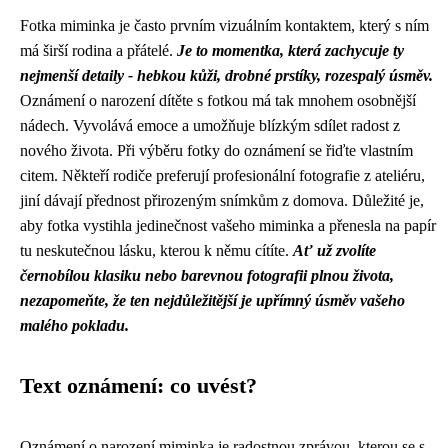
Fotka miminka je často prvním vizuálním kontaktem, který s ním
má širší rodina a přátelé.
Je to momentka, která zachycuje ty
nejmenší detaily - hebkou kůži, drobné prstíky, rozespalý úsměv.
Oznámení o narození dítěte s fotkou má tak mnohem osobnější
nádech. Vyvolává emoce a umožňuje blízkým sdílet radost z
nového života. Při výběru fotky do oznámení se řiďte vlastním
citem. Někteří rodiče preferují profesionální fotografie z ateliéru,
jiní dávají přednost přirozeným snímkům z domova. Důležité je,
aby fotka vystihla jedinečnost vašeho miminka a přenesla na papír
tu neskutečnou lásku, kterou k němu cítíte.
Ať už zvolíte
černobílou klasiku nebo barevnou fotografii plnou života,
nezapomeňte, že ten nejdůležitější je upřímný úsměv vašeho
malého pokladu.
Text oznámení: co uvést?
Oznámení o narození miminka je radostnou zprávou, kterou se s