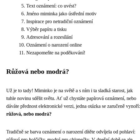
Text oznámení: co uvést?
Jméno miminka jako ústřední motiv
Inspirace pro netradiční oznámení
Výběr papíru a tisku
Adresování a rozesílání
Oznámení o narození online
Nezapomeňte na poděkování!
Růžová nebo modrá?
Už je to tady! Miminko je na světě a s ním i ta sladká starost, jak
tuhle novinu sdělit světu. Ať už chystáte papírová oznámení, nebo
dáváte přednost elektronické verzi, jedna otázka se zaručeně vynoří:
růžová, nebo modrá?
Tradičně se barva oznámení o narození dítěte odvíjela od pohlaví:
růžová pro holčičky, modrá pro chlapečky
. V dnešní době se ale