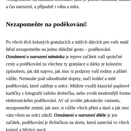
a čas narození, a případně i váha a míra.
Nezapomeňte na poděkování!
Po všech těch krásných gratulacích a milých dárcích pro vaše malé
štěstí nezapomeňte na jedno důležité gesto – poděkování.
Oznámení o narození miminka
je teprve začátek vaší společné
cesty a poděkování za všechny ty gratulace a dárky je krásným
způsobem, jak dát najevo, jak moc si podpory vaší rodiny a přátel
vážíte. Nemusíte psát sáhodlouhé dopisy, stačí krátké a milé
poděkování, které zahřeje u srdce. Můžete využít klasické papírové
kartičky s fotografií vašeho drobečka, nebo zvolit modernější formu
elektronického poděkování. Ať už zvolíte jakoukoliv variantu,
nezapomeňte zmínit, jak moc si vážíte všech přání a darů a jak moc
vám všem na srdci záleží.
Oznámení o narození dítěte
je jen
začátek, poděkování je třešničkou na dortu, která zanechá ve všech
krásný a hřejivý pocit.