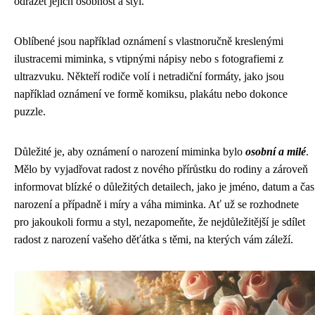
odrážet jejich osobnost a styl.
Oblíbené jsou například oznámení s vlastnoručně kreslenými
ilustracemi miminka, s vtipnými nápisy nebo s fotografiemi z
ultrazvuku. Někteří rodiče volí i netradiční formáty, jako jsou
například oznámení ve formě komiksu, plakátu nebo dokonce
puzzle.
Důležité je, aby oznámení o narození miminka bylo
osobní a milé
.
Mělo by vyjadřovat radost z nového přírůstku do rodiny a zároveň
informovat blízké o důležitých detailech, jako je jméno, datum a čas
narození a případně i míry a váha miminka. Ať už se rozhodnete
pro jakoukoli formu a styl, nezapomeňte, že nejdůležitější je sdílet
radost z narození vašeho děťátka s těmi, na kterých vám záleží.