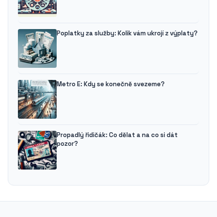
Poplatky za služby: Kolik vám ukrojí z výplaty?
Metro E: Kdy se konečně svezeme?
Propadlý řidičák: Co dělat a na co si dát
pozor?