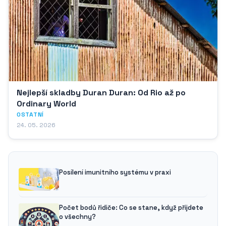
Nejlepší skladby Duran Duran: Od Rio až po
Ordinary World
OSTATNÍ
24. 05. 2026
Posílení imunitního systému v praxi
Počet bodů řidiče: Co se stane, když přijdete
o všechny?