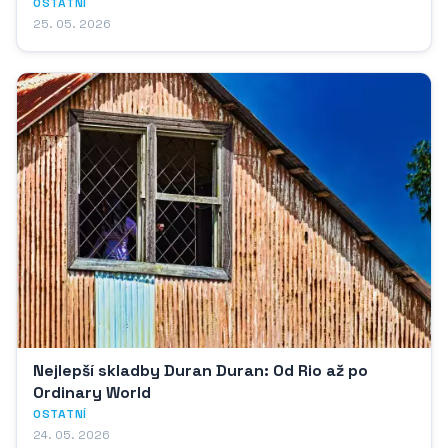
OSTATNÍ
25. 05. 2026
Nejlepší skladby Duran Duran: Od Rio až po
Ordinary World
OSTATNÍ
24. 05. 2026