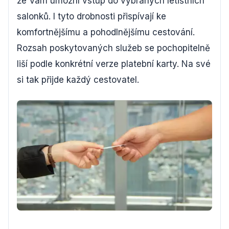
že Vám umožní vstup do vybraných letištních
salonků. I tyto drobnosti přispívají ke
komfortnějšímu a pohodlnějšímu cestování.
Rozsah poskytovaných služeb se pochopitelně
liší podle konkrétní verze platební karty. Na své
si tak přijde každý cestovatel.