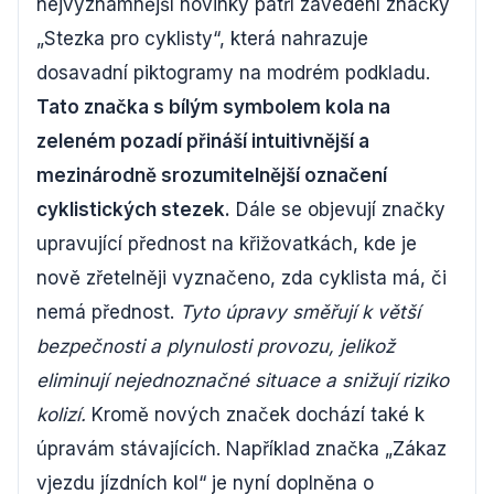
nejvýznamnější novinky patří zavedení značky
„Stezka pro cyklisty“, která nahrazuje
dosavadní piktogramy na modrém podkladu.
Tato značka s bílým symbolem kola na
zeleném pozadí přináší intuitivnější a
mezinárodně srozumitelnější označení
cyklistických stezek.
Dále se objevují značky
upravující přednost na křižovatkách, kde je
nově zřetelněji vyznačeno, zda cyklista má, či
nemá přednost.
Tyto úpravy směřují k větší
bezpečnosti a plynulosti provozu, jelikož
eliminují nejednoznačné situace a snižují riziko
kolizí.
Kromě nových značek dochází také k
úpravám stávajících. Například značka „Zákaz
vjezdu jízdních kol“ je nyní doplněna o