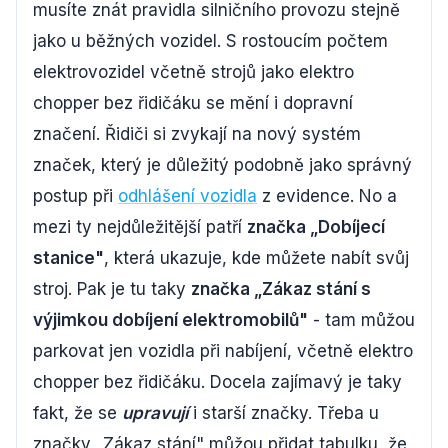
musíte znát pravidla silničního provozu stejně
jako u běžných vozidel. S rostoucím počtem
elektrovozidel včetně strojů jako elektro
chopper bez řidičáku se mění i dopravní
značení. Řidiči si zvykají na nový systém
značek, který je důležitý podobně jako správný
postup při
odhlášení vozidla
z evidence. No a
mezi ty nejdůležitější patří
značka „Dobíjecí
stanice"
, která ukazuje, kde můžete nabít svůj
stroj. Pak je tu taky
značka „Zákaz stání s
výjimkou dobíjení elektromobilů"
- tam můžou
parkovat jen vozidla při nabíjení, včetně elektro
chopper bez řidičáku. Docela zajímavý je taky
fakt, že se
upravují
i starší značky. Třeba u
značky „Zákaz stání" můžou přidat tabulku, že