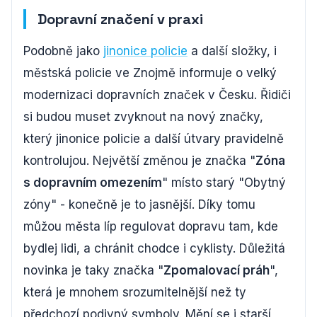
Dopravní značení v praxi
Podobně jako
jinonice policie
a další složky, i
městská policie ve Znojmě informuje o velký
modernizaci dopravních značek v Česku. Řidiči
si budou muset zvyknout na nový značky,
který jinonice policie a další útvary pravidelně
kontrolujou. Největší změnou je značka "
Zóna
s dopravním omezením
" místo starý "Obytný
zóny" - konečně je to jasnější. Díky tomu
můžou města líp regulovat dopravu tam, kde
bydlej lidi, a chránit chodce i cyklisty. Důležitá
novinka je taky značka "
Zpomalovací práh
",
která je mnohem srozumitelnější než ty
předchozí podivný symboly. Mění se i starší