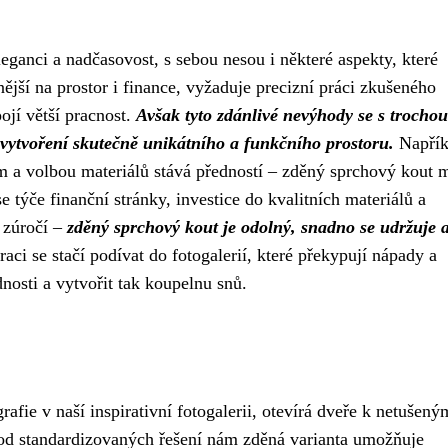
ganci a nadčasovost, s sebou nesou i některé aspekty, které
nější na prostor i finance, vyžaduje precizní práci zkušeného
ojí větší pracnost.
Avšak tyto zdánlivé nevýhody se s trochou
 k vytvoření skutečně unikátního a funkčního prostoru.
Napřík
m a volbou materiálů stává předností – zděný sprchový kout 
e týče finanční stránky, investice do kvalitních materiálů a
 zúročí –
zděný sprchový kout je odolný, snadno se udržuje 
raci se stačí podívat do fotogalerií, které překypují nápady a
nosti a vytvořit tak koupelnu snů.
fie v naší inspirativní fotogalerii, otevírá dveře k netušený
od standardizovaných řešení nám zděná varianta umožňuje