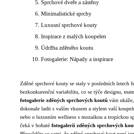
Sprchové dveře a zástěny
Minimalistické sprchy
Luxusní sprchové kouty
Inspirace z malých koupelen
Údržba zděného koutu
Fotogalerie: Nápady a inspirace
Zděné sprchové kouty se staly v posledních letech 
bezkonkurenční variabilitu, co se týče designu, mat
fotogalerie zděných sprchových koutů
vám ukáže, 
dokonale ladit s vaším vkusem a stylem vaší koupeln
nebo o luxusním wellness s mozaikou a tropickou s
čeká v bohaté
fotogalerii zděných sprchových kou
Přesvědčte se sami, že zděný sprchový kout není jen