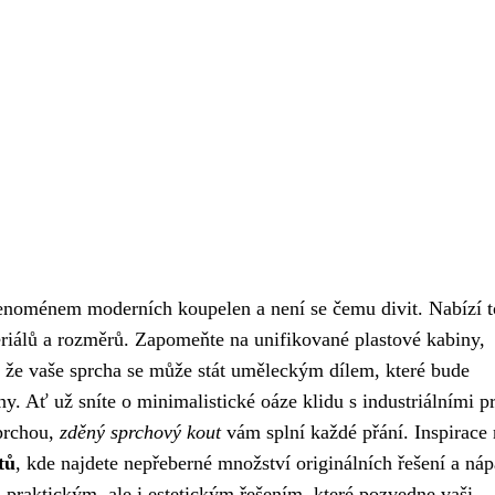
fenoménem moderních koupelen a není se čemu divit. Nabízí t
eriálů a rozměrů. Zapomeňte na unifikované plastové kabiny,
že vaše sprcha se může stát uměleckým dílem, které bude
y. Ať už sníte o minimalistické oáze klidu s industriálními p
prchou,
zděný sprchový kout
vám splní každé přání. Inspirace 
tů
, kde najdete nepřeberné množství originálních řešení a ná
 praktickým, ale i estetickým řešením, které pozvedne vaši